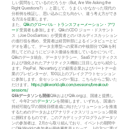
しい質問をしているのだろうか（But, Are We Asking the
Right Questions?）」と題して、うまくいかなかった現代の
分析例を検証し、思い込みに立ち向かい、違う考え方ができ
る方法を提案します。
また、
Qlikのグローバル・トランスフォーメーション・アワ
ード
受賞者も参加します。QlikのCDO ジョー・ドスサント
ス（Joe DosSantos）が受賞者とのパネルディスカッション
の進行役を務め、受賞者は経営幹部によるインタビューとビ
デオを通して、データ主導型への変革の中核部分でQlikを利
用してどのようにビジネス価値を推進しているかについて、
Qlikのデータ統合、データリテラシー、SaaSアナリティクス
および強化されたアナリティクス機能に注目しながら紹介し
ます。
PayPal、Novartisなどの顧客企業およびパートナー企
業のプレゼンターが、100以上のブレイクアウトセッション
に参加します。全セッションの一覧は、こちらからご覧いた
だけます。
https://qlikworld.qlik.com/sessions/breakout-
sessions/
Qlikデータソンも開催
QlikおよびQlik.orgは、国連と提携し
て、今年2つの
データソン
を開催します。いずれも、国連の
持続可能な17の開発目標達成に向けたソリューションを推進
するためのデータおよびアナリティクスソリューション開発
に挑戦するものです。このアカデミックプログラムデータソ
ンの参加者は、2月から取り組んでおり、イベントの期間中
にQlikWorldの参加者が最終審査員となって、上位3つに選ば