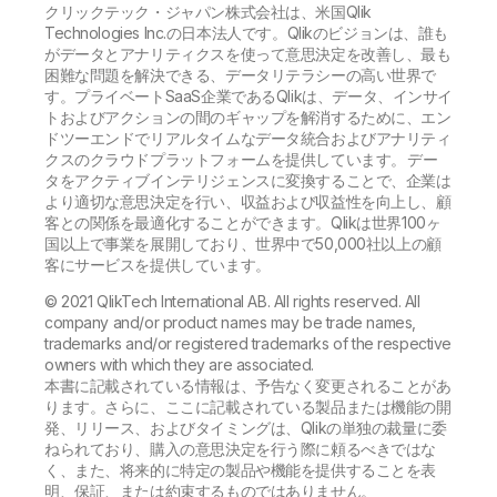
クリックテック・ジャパン株式会社は、米国Qlik
Technologies Inc.の日本法人です。Qlikのビジョンは、誰も
がデータとアナリティクスを使って意思決定を改善し、最も
困難な問題を解決できる、データリテラシーの高い世界で
す。プライベートSaaS企業であるQlikは、データ、インサイ
トおよびアクションの間のギャップを解消するために、エン
ドツーエンドでリアルタイムなデータ統合およびアナリティ
クスのクラウドプラットフォームを提供しています。 デー
タをアクティブインテリジェンスに変換することで、企業は
より適切な意思決定を行い、収益および収益性を向上し、顧
客との関係を最適化することができます。Qlikは世界100ヶ
国以上で事業を展開しており、世界中で50,000社以上の顧
客にサービスを提供しています。
© 2021 QlikTech International AB. All rights reserved. All
company and/or product names may be trade names,
trademarks and/or registered trademarks of the respective
owners with which they are associated.
本書に記載されている情報は、予告なく変更されることがあ
ります。さらに、ここに記載されている製品または機能の開
発、リリース、およびタイミングは、Qlikの単独の裁量に委
ねられており、購入の意思決定を行う際に頼るべきではな
く、また、将来的に特定の製品や機能を提供することを表
明、保証、または約束するものではありません。