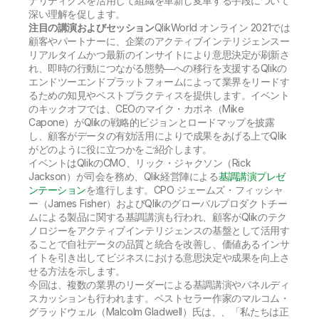
ナリティクスを活用して組織を革新し変革する手段について
深い理解を促します。
注目の講演およびセッション
QlikWorld オンライン 2021では
顧客やパートナーに、企業のアクティブインテリジェンスー
リアルタイムかつ最新のインサイトにより意思決定が刷新さ
れ、即時の行動につながる態勢―への移行を支援するQlikの
エンドツーエンドプラットフォームによって業界をリードす
るための知見やベストプラクティスを提供します。イベント
のキックオフでは、CEOのマイク・カポネ（Mike
Capone）がQlikの戦略的ビジョンとロードマップを披露
し、顧客がデータの有効活用によりで成果をあげる上でQlik
がどのように役に立つかをご紹介します。
イベントはQlikのCMO、リック・ジャクソン（Rick
Jackson）が司会を務め、Qlik経営陣による
基調講演プレゼ
ンテーション
を進行します。CPO ジェームズ・フィッシャ
ー（James Fisher）およびQlikのグローバルプロダクトチー
ムによる製品に関する基調講演も行われ、顧客がQlikのテク
ノロジーをアクティブインテリジェンスの基盤として活用す
ることで自社データの品質と統合を改善し、価値あるインサ
イトを引き出してビジネスにおける意思決定や成果を向上さ
せる方法を示します。
今回は、複数の業界のリーダーによる基調講演やパネルディ
スカッションも行われます。ベストセラー作家のマルコム・
グラッドウェル（Malcolm Gladwell）氏は、、「私たちは正