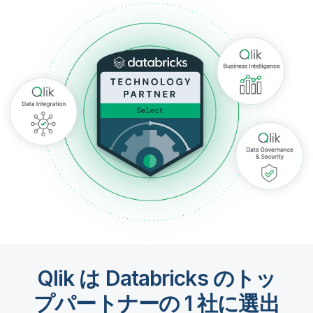
初期トレーニング
Qlik
ニュースルーム
製品関連
事業所 / 連絡先
Talend
Qlik は Databricks のトッ
プパートナーの 1 社に選出