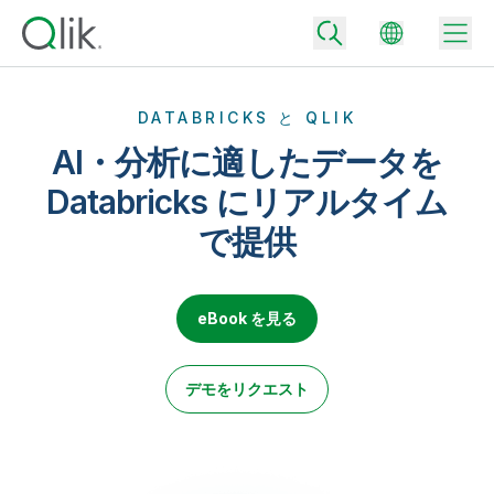
DATABRICKS と QLIK
AI・分析に適したデータを
Back
Databricks にリアルタイム
Back
で提供
Back
Qlik が選ばれる理由
Back
データ統合
データをビジネス成果へ
データ統合とデータ品質の価格
eBook を見る
テクノロジーパートナーとの連携
イベント / Web セミナー
データ分析と AI
適切なデータ統合プランで、信頼できるデータを迅速に提供し、よりスマー
トな意思決定を促進します。
Back
Qlik のデータ統合とデータ分析の価値を最大化
デモをリクエスト
Back
リソースライブラリ
すべての製品
データ分析の価格
Back
コミュニティ
カスタマーサポート
企業情報
適切なデータ分析プランで、より優れたインサイトを獲得し、ビジネス成果
コミュニティ
カスタマーポータル
採用情報
の達成をサポートします。