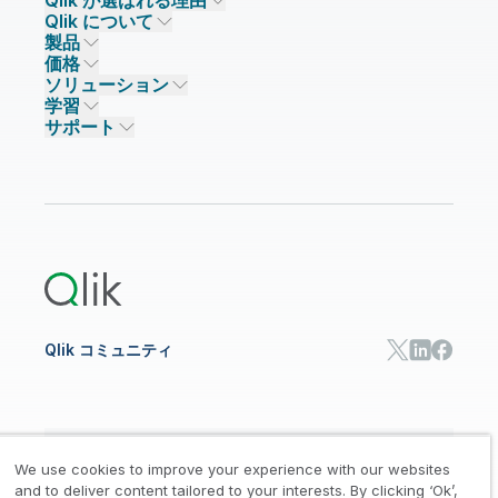
Qlik が選ばれる理由
Qlik について
Qlik が選ばれる理由
製品
信頼とセキュリティ
企業情報
価格
データ統合とデータ品質
信頼とプライバシー
採用情報
ソリューション
信頼と AI
ニュースルーム
データ統合
Qlik Talend
学習
ソリューションパートナー
主なテクノロジーパートナー
事業所 / 連絡先
データ分析
Qlik Talend Cloud
サポート
データソースとターゲット
AI / 機械学習
イベント
Talend Data Fabric
パートナー検索
コミュニティ
リソース
サポート
データ分析
オンライントレーニング
リソースライブラリ
Qlik Cloud Analytics
製品関連
Qlik Answers
Qlik Predict
Qlik Automate
Qlik コミュニティ
日本語
We use cookies to improve your experience with our websites
and to deliver content tailored to your interests. By clicking ‘Ok’,