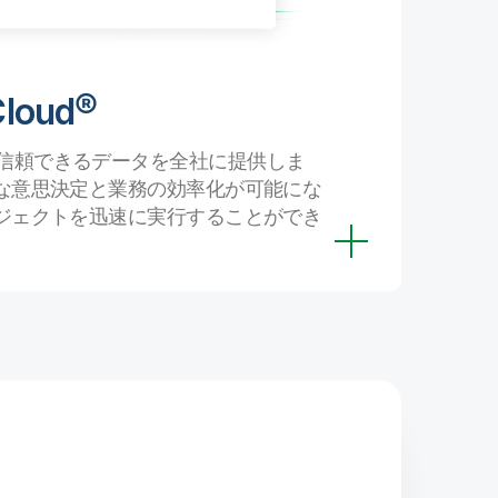
信頼
高い厳選
し、エン
Cloud®
にデータ
oud は、信頼できるデータを全社に提供しま
な意思決定と業務の効率化が可能にな
ジェクトを迅速に実行することができ