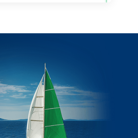
タ
亞
を
合
掌
成
握
が
し、
め
グ
本
ざ
ロ
田
す
ー
技
柔
バ
研
軟
ル
工
な
な
業、
分
デ
デ
析
ジ
ジ
環
タ
タ
境
ル
ル
を
ト
ト
備
ラ
ラ
え
ン