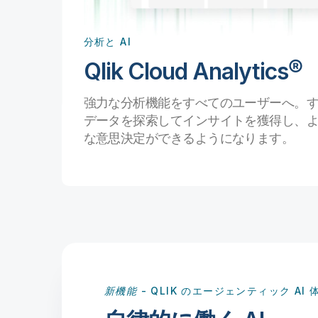
成を自動
分析と AI
メンバーと
Qlik Cloud Analytics®
に接続する
強力な分析機能をすべてのユーザーへ。
データを探索してインサイトを獲得し、
な意思決定ができるようになります。
新機能
- QLIK のエージェンティック AI 