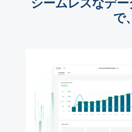
シームレスなデー
で
タでダッ
、独自のビ
ンを実現で
nalytics
併用し、
ゆる質問を
発見するこ