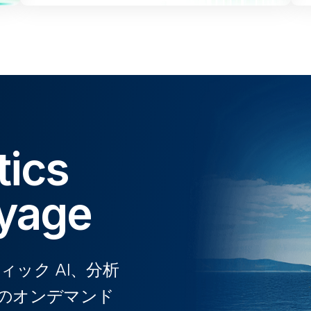
tics
oyage
ック AI、分析
のオンデマンド