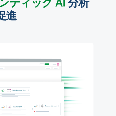
ンティック AI
分析
促進
移行
クラウド
でエンタ
得できま
変換
クルのあ
の正確性
持できま