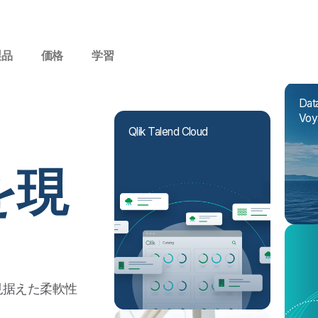
製品
価格
学習
Data
Voy
Qlik Talend Cloud
を現
見据えた柔軟性