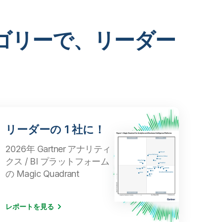
つのカテゴリーで、リーダー
た
リーダーの 1 社に！
2026年 Gartner アナリティ
富
クス / BI プラットフォーム
士
の Magic Quadrant
通
が
デ
レポートを見る
ー
東