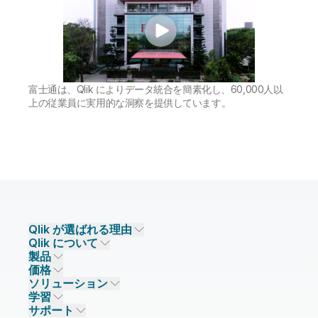
初期トレーニング
Qlik
ニュースルーム
製品関連
事業所 / 連絡先
Talend
富士通は、Qlik によりデータ統合を簡素化し、60,000人以
上の従業員に実用的な洞察を提供しています。
Qlik が選ばれる理由
Qlik について
Qlik が選ばれる理由
製品
信頼とセキュリティ
企業情報
価格
データ統合とデータ品質
信頼とプライバシー
採用情報
ソリューション
信頼と AI
ニュースルーム
データ統合
Qlik Talend
学習
ソリューションパートナー
主なテクノロジーパートナー
事業所 / 連絡先
データ分析
Qlik Talend Cloud
サポート
データソースとターゲット
AI / 機械学習
イベント
Talend Data Fabric
パートナー検索