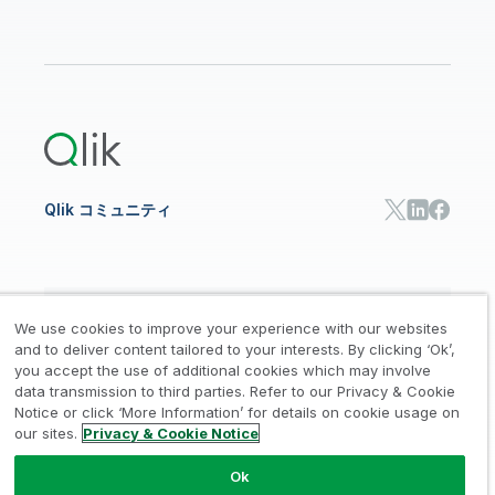
コミュニティ
リソース
サポート
データ分析
オンライントレーニング
リソースライブラリ
Qlik Cloud Analytics
製品関連
Qlik Answers
Qlik Predict
Qlik Automate
Qlik コミュニティ
日本語
We use cookies to improve your experience with our websites
and to deliver content tailored to your interests. By clicking ‘Ok’,
you accept the use of additional cookies which may involve
data transmission to third parties. Refer to our Privacy & Cookie
法的規約
プライバシーとクッキー通知
商標
/
/
/
Notice or click ‘More Information’ for details on cookie usage on
our sites.
Privacy & Cookie Notice
Trust
利用規約
個人情報取り扱い申請
/
/
Ok
© 1993-2026 QlikTech International