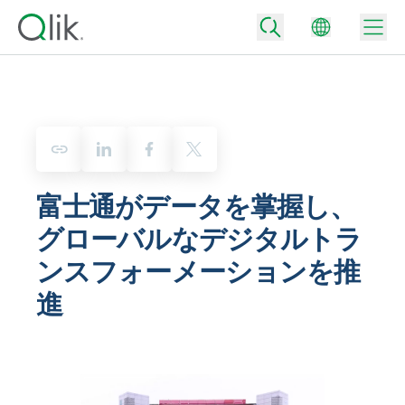
Back
Back
Back
富士通がデータを掌握し、
Qlik が選ばれる理由
Back
グローバルなデジタルトラ
データ統合
データをビジネス成果へ
データ統合とデータ品質の価格
ンスフォーメーションを推
テクノロジーパートナーとの連携
イベント / Web セミナー
データ分析と AI
適切なデータ統合プランで、信頼できるデータを迅速に提供し、よりスマー
進
トな意思決定を促進します。
Back
Qlik のデータ統合とデータ分析の価値を最大化
Back
リソースライブラリ
すべての製品
データ分析の価格
Back
コミュニティ
カスタマーサポート
企業情報
適切なデータ分析プランで、より優れたインサイトを獲得し、ビジネス成果
コミュニティ
カスタマーポータル
採用情報
の達成をサポートします。