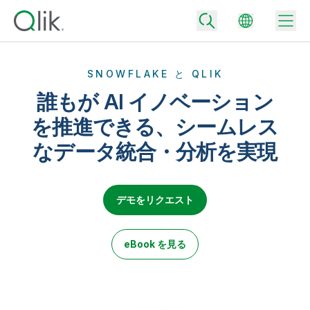
SNOWFLAKE と QLIK
誰もが AI イノベーション
Back
を推進できる、シームレス
Back
なデータ統合・分析を実現
Back
Qlik が選ばれる理由
Back
データ統合
データをビジネス成果へ
データ統合とデータ品質の価格
デモをリクエスト
テクノロジーパートナーとの連携
イベント / Web セミナー
データ分析と AI
適切なデータ統合プランで、信頼できるデータを迅速に提供し、よりスマー
トな意思決定を促進します。
Back
Qlik のデータ統合とデータ分析の価値を最大化
eBook を見る
Back
リソースライブラリ
すべての製品
データ分析の価格
Back
コミュニティ
カスタマーサポート
企業情報
適切なデータ分析プランで、より優れたインサイトを獲得し、ビジネス成果
コミュニティ
カスタマーポータル
採用情報
の達成をサポートします。