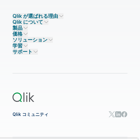
Qlik が選ばれる理由
Qlik について
Qlik が選ばれる理由
製品
信頼とセキュリティ
企業情報
価格
データ統合とデータ品質
信頼とプライバシー
採用情報
ソリューション
信頼と AI
ニュースルーム
データ統合
Qlik Talend
学習
ソリューションパートナー
主なテクノロジーパートナー
事業所 / 連絡先
データ分析
Qlik Talend Cloud
サポート
データソースとターゲット
AI / 機械学習
イベント
Talend Data Fabric
パートナー検索
コミュニティ
リソース
サポート
データ分析
オンライントレーニング
リソースライブラリ
Qlik Cloud Analytics
製品関連
Qlik Answers
Qlik Predict
Qlik Automate
Qlik コミュニティ