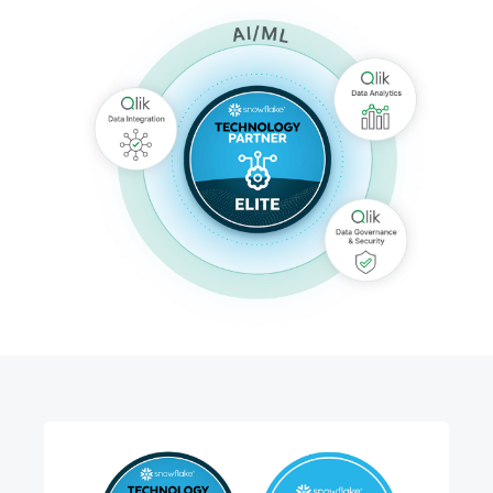
初期トレーニング
Qlik
ニュースルーム
製品関連
事業所 / 連絡先
Talend