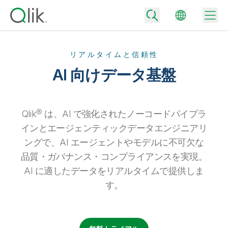
リアルタイムと信頼性
AI 向けデータ基盤
Back
Back
Back
Qlik® は、AI で強化されたノーコードパイプラ
Qlik が選ばれる理由
Back
インとエージェンティックデータエンジニアリ
データ統合
データをビジネス成果へ
ングで、AI エージェントやモデルに不可欠な
データ統合とデータ品質の価格
品質・ガバナンス・コンプライアンスを実現。
テクノロジーパートナーとの連携
イベント / Web セミナー
データ分析と AI
適切なデータ統合プランで、信頼できるデータを迅速に提供し、よりスマー
AI に適したデータをリアルタイムで提供しま
トな意思決定を促進します。
Back
Qlik のデータ統合とデータ分析の価値を最大化
す。
Back
リソースライブラリ
すべての製品
データ分析の価格
Back
コミュニティ
カスタマーサポート
企業情報
適切なデータ分析プランで、より優れたインサイトを獲得し、ビジネス成果
コミュニティ
カスタマーポータル
採用情報
の達成をサポートします。