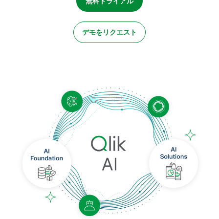
無料トライアル
初期トレーニング
Qlik
ニュースルーム
製品関連
事業所 / 連絡先
Talend
デモをリクエスト