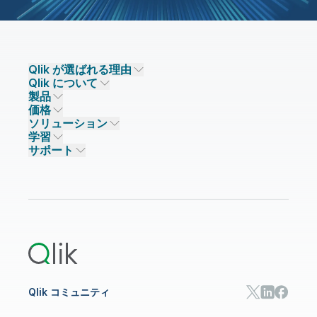
Qlik が選ばれる理由
Qlik について
Qlik が選ばれる理由
製品
信頼とセキュリティ
企業情報
価格
データ統合とデータ品質
信頼とプライバシー
採用情報
ソリューション
信頼と AI
ニュースルーム
データ統合
Qlik Talend
学習
ソリューションパートナー
主なテクノロジーパートナー
事業所 / 連絡先
データ分析
Qlik Talend Cloud
サポート
データソースとターゲット
AI / 機械学習
イベント
Talend Data Fabric
パートナー検索
コミュニティ
リソース
サポート
データ分析
オンライントレーニング
リソースライブラリ
Qlik Cloud Analytics
製品関連
Qlik Answers
Qlik Predict
Qlik Automate
Qlik コミュニティ