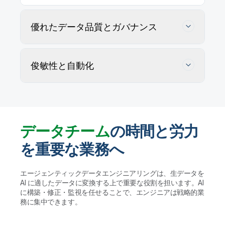
優れたデータ品質とガバナンス
俊敏性と自動化
データチーム
の時間と労力
を重要な業務へ
データの正確性を追跡・維持・確保
エージェンティックデータエンジニアリングは、生データを
AI に適したデータに変換する上で重要な役割を担います。AI
AI エージェントがユーザー定義ルールに従ってデー
に構築・修正・監視を任せることで、エンジニアは戦略的業
タ品質の問題を特定・プロファイリングして解決策を
データウェアハウスやレイクハウス、AI に適し
務に集中できます。
提案します。実行する前に人間が検証することで、ガ
たデータレイクの管理を自動化
バナンスを維持して大規模かつ信頼性の高いデータ活
用を実現します。