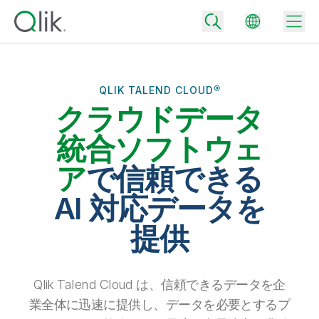
QLIK TALEND CLOUD®
クラウドデータ
Back
Back
統合ソフトウェ
Back
Qlik が選ばれる理由
ア
で信頼できる
Back
データ統合
データをビジネス成果へ
AI 対応データを
データ統合とデータ品質の価格
テクノロジーパートナーとの連携
イベント / Web セミナー
提供
データ分析と AI
適切なデータ統合プランで、信頼できるデータを迅速に提供し、よりスマー
トな意思決定を促進します。
Back
Qlik のデータ統合とデータ分析の価値を最大化
Back
リソースライブラリ
すべての製品
データ分析の価格
Back
Qlik Talend Cloud は、信頼できるデータを企
コミュニティ
カスタマーサポート
企業情報
適切なデータ分析プランで、より優れたインサイトを獲得し、ビジネス成果
業全体に迅速に提供し、データを必要とするプ
コミュニティ
カスタマーポータル
採用情報
の達成をサポートします。