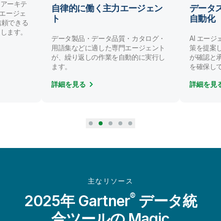
ンアーキテ
自律的に働く主力エージェン
データ
AI エージェ
ト
自動化
/ 信頼できる
にします。
データ製品・データ品質・カタログ・
AI エー
用語集などに適した専門エージェント
策を提案
が、繰り返しの作業を自動的に実行し
が確認と
ます。
を確保し
詳細を見る
詳細を見
主なリソース
®
2025年 Gartner
データ統
合ツールの Magic