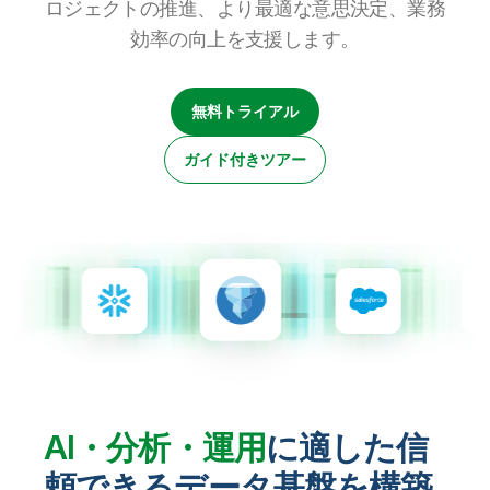
ロジェクトの推進、より最適な意思決定、業務
初期トレーニング
Qlik
ニュースルーム
製品関連
事業所 / 連絡先
効率の向上を支援します。
Talend
無料トライアル
ガイド付きツアー
AI・分析・運用
に適した信
頼できるデータ基盤を構築