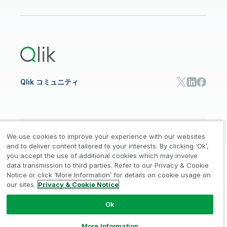
データ分析
オンライントレーニング
リソースライブラリ
Qlik Cloud Analytics
製品関連
Qlik Answers
Qlik Predict
Qlik Automate
Qlik コミュニティ
日本語
We use cookies to improve your experience with our websites
and to deliver content tailored to your interests. By clicking ‘Ok’,
you accept the use of additional cookies which may involve
data transmission to third parties. Refer to our Privacy & Cookie
法的規約
プライバシーとクッキー通知
商標
/
/
/
Notice or click ‘More Information’ for details on cookie usage on
our sites.
Privacy & Cookie Notice
Trust
利用規約
個人情報取り扱い申請
/
/
Ok
© 1993-2026 QlikTech International
AB, All Rights Reserved
More Information