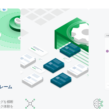
マッピング・テーブル作成・データ変換を自動化しま
す。Claude Code や GitHub Copilot などのコーディ
ングエージェントでパイプラインを構築したり、自然
言語で Qlik の AI アシスタントを使用することができ
ます。
レーム
ングを横断
ック体験を