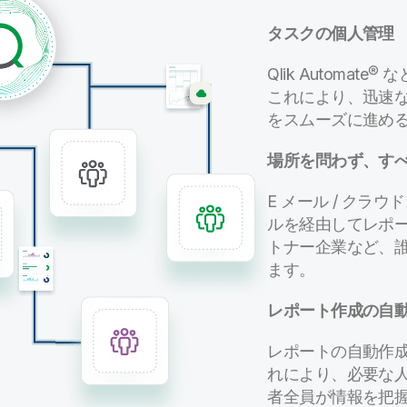
タスクの個人管理
Qlik Automate
®
な
これにより、迅速
をスムーズに進め
場所を問わず、す
E メール / クラウドス
ルを経由してレポ
トナー企業など、
ます。
レポート作成の自
レポートの自動作
れにより、必要な
者全員が情報を把