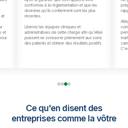
n et que les
préparer les données pour produire des
nt les plus
rapports et des analyses basiques.
Allégez la charge de vos équipes
 et
commerciale et marketing pour leur
e afin qu'elles
permettre d'optimiser les dépenses en
ment aux soins
marketing, d'analyser les résultats des
ultats positifs.
campagnes et d'adapter leur stratégie.
C'est là qu'est leur véritable valeur ajoutée !
Ce qu'en disent des
entreprises comme la vôtre