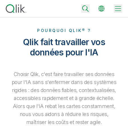
POURQUOI QLIK® ?
Qlik fait travailler vos
Back
données pour l'IA
Back
Back
Pourquoi Qlik ?
Back
Choisir Qlik, c'est faire travailler ses données
Intégration de données
Transformez vos données en moteurs de réussite.
pour l'IA sans s'enfermer dans des systèmes
Tarifs – Intégration et la qualité des données
rigides : des données fiables, contextualisées,
Partenaires technologiques et intégrations
Événements et webinars
Analytics et IA
Accélérez la livraison de données de confiance et prenez des
décisions plus avisées en choisissant l'offre d'intégration de
accessibles rapidement et à grande échelle.
Back
Boostez la puissance de l'intégration des données et de l'analytics
données la mieux adaptée.
Back
de Qlik.
Alors que l'IA rebat les cartes constamment,
Bibliothèque des ressources
Tous les produits
Back
Community
nous vous aidons à réduire les risques,
Tarifs – Analytics
Support client
Société
maîtriser les coûts et rester agile.
Portail client
Emplois
Choisissez l'offre d'analytics qui vous correspond pour fournir des