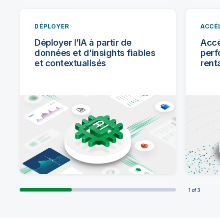
DÉPLOYER
ACCÉ
Déployer l’IA à partir de
Accé
données et d'insights fiables
perf
et contextualisés
rent
1
of
3
DÉPLOYER
ACCÉLÉRER
CONNECTER