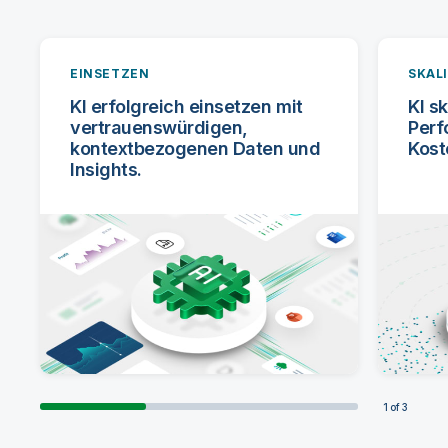
EINSETZEN
SKAL
KI erfolgreich einsetzen mit
KI s
vertrauenswürdigen,
Perf
kontextbezogenen Daten und
Kost
Insights.
1
of
3
EINSETZEN
SKALIEREN
GESTALTEN