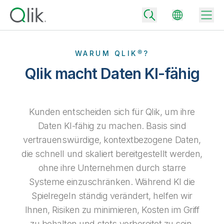
WARUM QLIK®?
Qlik macht Daten KI-fähig
Back
Back
Back
Kunden entscheiden sich für Qlik, um ihre
Warum Qlik
Back
Daten KI-fähig zu machen. Basis sind
Datenintegration
Aus Daten werden geschäftliche Erfolge
vertrauenswürdige, kontextbezogene Daten,
Preisgestaltung Datenintegration und -qualität
die schnell und skaliert bereitgestellt werden,
Technologiepartner und Integrationen
Events und Webinare
Analysen und AI
Mit dem richtigen Datenintegrationstarif vertrauenswürdige Daten
ohne ihre Unternehmen durch starre
schnell bereitstellen und fundierte Entscheidungen treffen
Back
Die Vorteile von Qlik-Datenintegration und -Analyse überall nutzen
Systeme einzuschränken. Während KI die
Back
Ressourcen-Bibliothek
Alle Produkte
Preisgestaltung Analysen
Back
Spielregeln ständig verändert, helfen wir
Community
Kundensupport
Ihnen, Risiken zu minimieren, Kosten im Griff
Unternehmen
Mit dem passenden Analysetarif mehr Einblick gewinnen und
Kundenportal
Karriere
bessere Ergebnisse erzielen
zu behalten und stets vorbereitet zu sein.