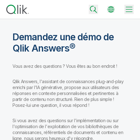
Demandez une démo de
Qlik Answers®
Back
Back
Vous avez des questions ? Vous êtes au bon endroit !
Back
Pourquoi Qlik ?
Back
Intégration de données
Qlik Answers, l'assistant de connaissances plug-and-play
Transformez vos données en moteurs de réussite.
enrichi par l'IA générative, propose aux utilisateurs des
Tarifs – Intégration et la qualité des données
réponses en contexte personnalisées et pertinentes à
Partenaires technologiques et intégrations
Événements et webinars
partir de contenu non structuré. Rien de plus simple !
Analytics et IA
Accélérez la livraison de données de confiance et prenez des
Posez-lui une question, il vous répond !
décisions plus avisées en choisissant l'offre d'intégration de
Back
Boostez la puissance de l'intégration des données et de l'analytics
données la mieux adaptée.
Back
de Qlik.
Bibliothèque des ressources
Tous les produits
Si vous avez des questions sur l'implémentation ou sur
Back
Community
Tarifs – Analytics
l'optimisation de l'exploitation de vos bibliothèques de
Support client
Société
connaissances, référentiels de documents et contenu en
Portail client
Emplois
Choisissez l'offre d'analytics qui vous correspond pour fournir des
ligne, nous serons heureux d'y répondre.