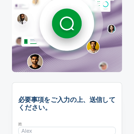
初期トレーニング
Qlik
ニュースルーム
製品関連
事業所 / 連絡先
Talend
必要事項をご入力の上、送信して
ください。
姓