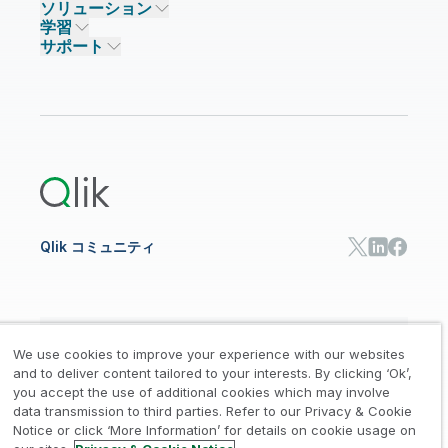
ソリューション
信頼と AI
ニュースルーム
データ統合
Qlik Talend
学習
ソリューションパートナー
主なテクノロジーパートナー
事業所 / 連絡先
データ分析
Qlik Talend Cloud
サポート
データソースとターゲット
AI / 機械学習
イベント
Talend Data Fabric
パートナー検索
コミュニティ
リソース
サポート
データ分析
オンライントレーニング
リソースライブラリ
Qlik Cloud Analytics
製品関連
Qlik Answers
Qlik Predict
Qlik Automate
Qlik コミュニティ
日本語
We use cookies to improve your experience with our websites
and to deliver content tailored to your interests. By clicking ‘Ok’,
you accept the use of additional cookies which may involve
data transmission to third parties. Refer to our Privacy & Cookie
法的規約
プライバシーとクッキー通知
商標
/
/
/
Notice or click ‘More Information’ for details on cookie usage on