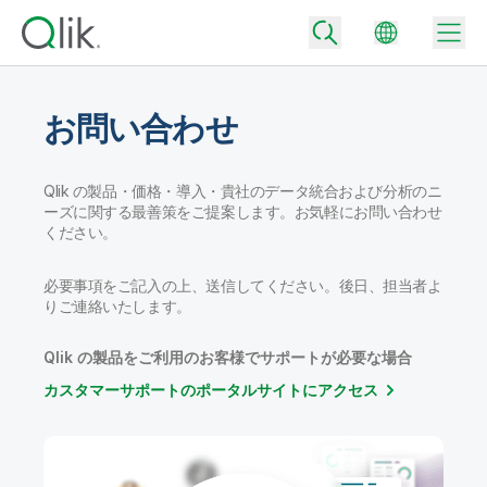
お問い合わせ
Back
Qlik の製品・価格・導入・貴社のデータ統合および分析のニ
Back
ーズに関する最善策をご提案します。お気軽にお問い合わせ
Back
ください。
Qlik が選ばれる理由
Back
データ統合
必要事項をご記入の上、送信してください。後日、担当者よ
データをビジネス成果へ
りご連絡いたします。
データ統合とデータ品質の価格
テクノロジーパートナーとの連携
イベント / Web セミナー
データ分析と AI
適切なデータ統合プランで、信頼できるデータを迅速に提供し、よりスマー
Qlik の製品をご利用のお客様でサポートが必要な場合
トな意思決定を促進します。
Back
Qlik のデータ統合とデータ分析の価値を最大化
カスタマーサポートのポータルサイトにアクセス
Back
リソースライブラリ
すべての製品
データ分析の価格
Back
コミュニティ
カスタマーサポート
企業情報
適切なデータ分析プランで、より優れたインサイトを獲得し、ビジネス成果
コミュニティ
カスタマーポータル
採用情報
の達成をサポートします。