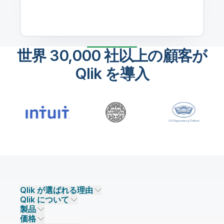
世界 30,000 社以上の顧客が
Qlik を導入
Qlik が選ばれる理由
Qlik について
Qlik が選ばれる理由
製品
信頼とセキュリティ
企業情報
価格
データ統合とデータ品質
信頼とプライバシー
採用情報