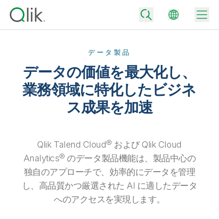
データ製品
データの価値を最大化し、
Back
業務領域に特化したビジネ
Back
ス成果を加速
Back
Qlik が選ばれる理由
Back
データ統合
データをビジネス成果へ
データ統合とデータ品質の価格
Qlik Talend Cloud® および Qlik Cloud
テクノロジーパートナーとの連携
イベント / Web セミナー
データ分析と AI
Analytics® のデータ製品機能は、製品中心の
適切なデータ統合プランで、信頼できるデータを迅速に提供し、よりスマー
トな意思決定を促進します。
Back
独自のアプローチで、効率的にデータを管理
Qlik のデータ統合とデータ分析の価値を最大化
Back
リソースライブラリ
すべての製品
し、高品質かつ厳選された AI に適したデータ
データ分析の価格
Back
コミュニティ
へのアクセスを実現します。
カスタマーサポート
企業情報
適切なデータ分析プランで、より優れたインサイトを獲得し、ビジネス成果
コミュニティ
カスタマーポータル
採用情報
の達成をサポートします。