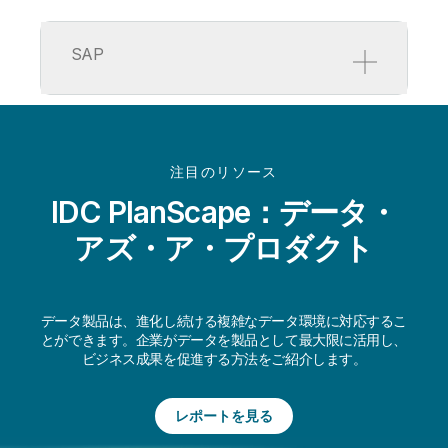
なぜ重要なのか？
Snowflake のデータセットを業務領
SAP
域に特化した信頼できるデータ製品
に変換し、価値を最大化します。
Snowflake のネイティブプッシュダ
なぜ重要なのか？
ウン機能で、データを移行すること
なく、データ品質を最適化します。
事前に構築された分析コンテンツ
Qlik Sense の分析アプリは、
注目のリソース
で、SAP などのシステムからのデー
Snowflake のデータ製品から容易に
タを統合し、複数のソースからイン
IDC PlanScape：データ・
起動できます。
サイトを獲得できます。SAP のデー
タを Quote-to-Cash や在庫などのユ
アズ・ア・プロダクト
詳細を見る
ースケース向けのデータ製品に変換
できます。意思決定を促進する高品
質のデータインサイトを獲得できま
す。
データ製品は、進化し続ける複雑なデータ環境に対応するこ
とができます。企業がデータを製品として最大限に活用し、
詳細を見る
ビジネス成果を促進する方法をご紹介します。
レポートを見る