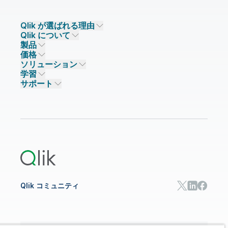
Qlik が選ばれる理由
Qlik について
Qlik が選ばれる理由
製品
信頼とセキュリティ
企業情報
価格
データ統合とデータ品質
信頼とプライバシー
採用情報
ソリューション
信頼と AI
ニュースルーム
データ統合
Qlik Talend
学習
ソリューションパートナー
主なテクノロジーパートナー
事業所 / 連絡先
データ分析
Qlik Talend Cloud
サポート
データソースとターゲット
AI / 機械学習
イベント
Talend Data Fabric
パートナー検索
コミュニティ
リソース
サポート
データ分析
オンライントレーニング
リソースライブラリ
Qlik Cloud Analytics
製品関連
Qlik Answers
Qlik Predict
Qlik Automate
Qlik コミュニティ