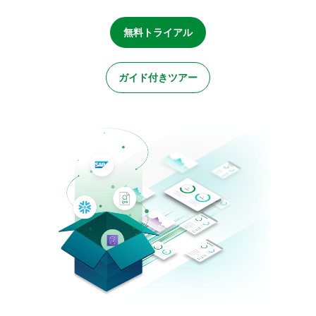
初期トレーニング
Qlik
ニュースルーム
製品関連
事業所 / 連絡先
無料トライアル
Talend
ガイド付きツアー