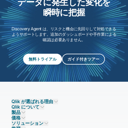
データに発生した変化を
瞬時に把握
Discovery Agent は、リスクと機会に先回りして対処できる
ようサポートします。追加のダッシュボードや手作業による
確認は必要ありません。
無料トライアル
ガイド付きツアー
Qlik が選ばれる理由
Qlik について
Qlik が選ばれる理由
製品
信頼とセキュリティ
企業情報
価格
データ統合とデータ品質
信頼とプライバシー
採用情報
ソリューション
信頼と AI
ニュースルーム
データ統合
Qlik Talend