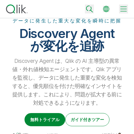
データに発生した重大な変化を瞬時に把握
Discovery Agent
が変化を追跡
Back
Back
Discovery Agent は、Qlik の AI 主導型の異常
Back
値・外れ値検知エージェントです。Qlik アプリ
Qlik が選ばれる理由
Back
を監視し、データに発生した重要な変化を検知
データ統合
データをビジネス成果へ
すると、優先順位を付けた明確なインサイトを
データ統合とデータ品質の価格
提供します。これにより、問題が拡大する前に
テクノロジーパートナーとの連携
イベント / Web セミナー
データ分析と AI
適切なデータ統合プランで、信頼できるデータを迅速に提供し、よりスマー
トな意思決定を促進します。
対処できるようになります。
Back
Qlik のデータ統合とデータ分析の価値を最大化
Back
リソースライブラリ
すべての製品
データ分析の価格
Back
コミュニティ
無料トライアル
ガイド付きツアー
カスタマーサポート
企業情報
適切なデータ分析プランで、より優れたインサイトを獲得し、ビジネス成果
コミュニティ
カスタマーポータル
採用情報
の達成をサポートします。