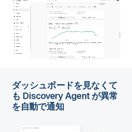
初期トレーニング
Qlik
ニュースルーム
製品関連
事業所 / 連絡先
Talend
ダッシュボードを見なくて
も Discovery Agent が異常
を自動で通知