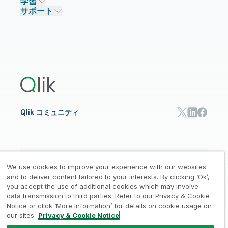
学習
ソリューションパートナー
主なテクノロジーパートナー
事業所 / 連絡先
データ分析
Qlik Talend Cloud
サポート
データソースとターゲット
AI / 機械学習
イベント
Talend Data Fabric
パートナー検索
コミュニティ
リソース
サポート
データ分析
オンライントレーニング
リソースライブラリ
Qlik Cloud Analytics
製品関連
Qlik Answers
Qlik Predict
Qlik Automate
Qlik コミュニティ
日本語
We use cookies to improve your experience with our websites
and to deliver content tailored to your interests. By clicking ‘Ok’,
you accept the use of additional cookies which may involve
data transmission to third parties. Refer to our Privacy & Cookie
法的規約
プライバシーとクッキー通知
商標
/
/
/
Notice or click ‘More Information’ for details on cookie usage on
our sites.
Privacy & Cookie Notice
Trust
利用規約
個人情報取り扱い申請
/
/