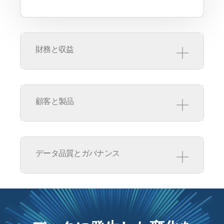
財務と収益
以下を監視します。
売上・利益率・コストセンターの突
顧客と製品
然の変動、キャッシュフローや未回
収・滞留パターンの異常、価格や経
費の外れ値を監視します。
以下を自動で検知しま
す。
データ品質とガバナンス
利用状況の変化、解約率やサポート
件数の新たな基準値、主要製品のフ
以下を監視します。
ローにおける異常などを自動で検知
します。
ソースデータの欠損、値の分布やコ
ードの変化、過去と異なる指標の動
きを監視します。