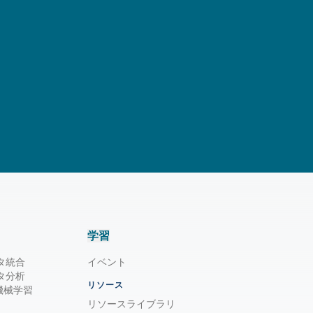
学習
タ統合
イベント
タ分析
リソース
/ 機械学習
リソースライブラリ