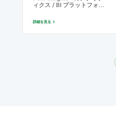
ィクス / BI プラットフォー
ム部門において
「Customers’ Choice」 に
詳細を見る
選出