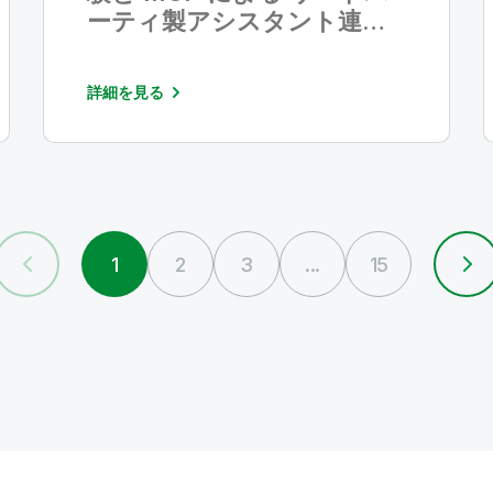
ーティ製アシスタント連携
を発表
詳細を見る
1
2
3
...
15