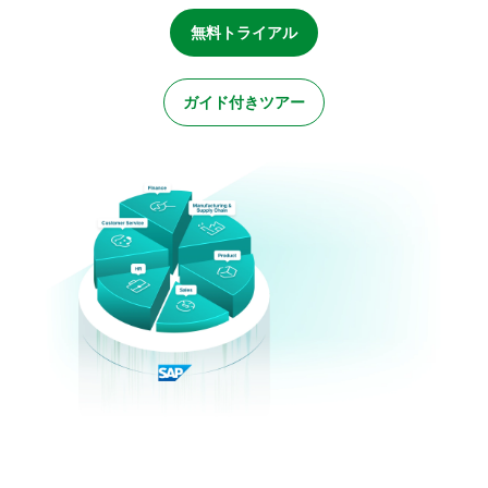
初期トレーニング
Qlik
ニュースルーム
製品関連
事業所 / 連絡先
無料トライアル
Talend
ガイド付きツアー