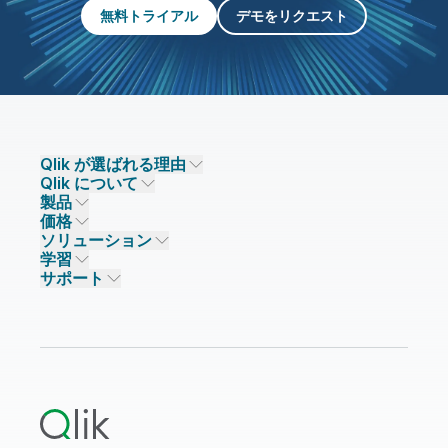
無料トライアル
デモをリクエスト
Qlik が選ばれる理由
Qlik について
Qlik が選ばれる理由
製品
信頼とセキュリティ
企業情報
価格
データ統合とデータ品質
信頼とプライバシー
採用情報
ソリューション
信頼と AI
ニュースルーム
データ統合
Qlik Talend
学習
ソリューションパートナー
主なテクノロジーパートナー
事業所 / 連絡先
データ分析
Qlik Talend Cloud
サポート
データソースとターゲット
AI / 機械学習
イベント
Talend Data Fabric
パートナー検索
コミュニティ
リソース
サポート
データ分析
オンライントレーニング
リソースライブラリ
Qlik Cloud Analytics
製品関連
Qlik Answers
Qlik Predict
Qlik Automate