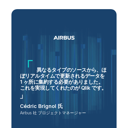
と
異なるタイプのソースから、ほ
ぼリアルタイムで更新されるデータを
1 ヶ所に集約する必要がありました。
これを実現してくれたのが Qlik です
。
Cédric Brignol 氏
P
ン
Airbus 社 プロジェクトマネージャー