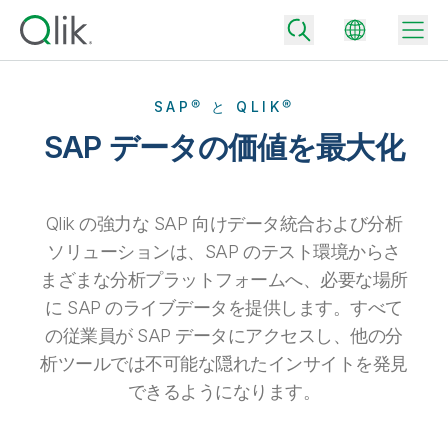
SAP® と QLIK®
SAP データの価値を最大化
Back
Back
Back
Qlik の強力な SAP 向けデータ統合および分析
Qlik が選ばれる理由
Back
ソリューションは、SAP のテスト環境からさ
データ統合
データをビジネス成果へ
まざまな分析プラットフォームへ、必要な場所
データ統合とデータ品質の価格
に SAP のライブデータを提供します。すべて
テクノロジーパートナーとの連携
イベント / Web セミナー
データ分析と AI
適切なデータ統合プランで、信頼できるデータを迅速に提供し、よりスマー
の従業員が SAP データにアクセスし、他の分
トな意思決定を促進します。
Back
Qlik のデータ統合とデータ分析の価値を最大化
析ツールでは不可能な隠れたインサイトを発見
Back
リソースライブラリ
すべての製品
データ分析の価格
Back
できるようになります。
コミュニティ
カスタマーサポート
企業情報
適切なデータ分析プランで、より優れたインサイトを獲得し、ビジネス成果
コミュニティ
カスタマーポータル
採用情報
の達成をサポートします。