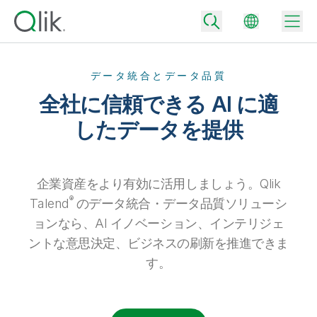
データ統合とデータ品質
全社に信頼できる AI に適
Back
したデータを提供
Back
Back
Qlik が選ばれる理由
Back
企業資産をより有効に活用しましょう。Qlik
データ統合
データをビジネス成果へ
®
Talend
のデータ統合・データ品質ソリューシ
データ統合とデータ品質の価格
ョンなら、AI イノベーション、インテリジェ
テクノロジーパートナーとの連携
イベント / Web セミナー
データ分析と AI
適切なデータ統合プランで、信頼できるデータを迅速に提供し、よりスマー
トな意思決定を促進します。
ントな意思決定、ビジネスの刷新を推進できま
Back
Qlik のデータ統合とデータ分析の価値を最大化
Back
す。
リソースライブラリ
すべての製品
データ分析の価格
Back
コミュニティ
カスタマーサポート
企業情報
適切なデータ分析プランで、より優れたインサイトを獲得し、ビジネス成果
コミュニティ
カスタマーポータル
採用情報
の達成をサポートします。