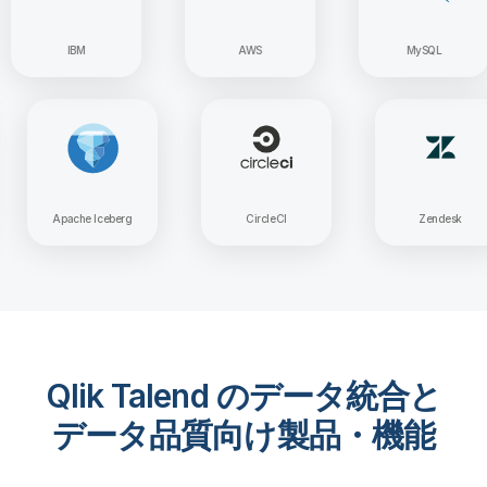
IBM
AWS
MySQL
y
Apache Iceberg
CircleCI
Z
Qlik Talend のデータ統合と
データ品質向け製品・機能