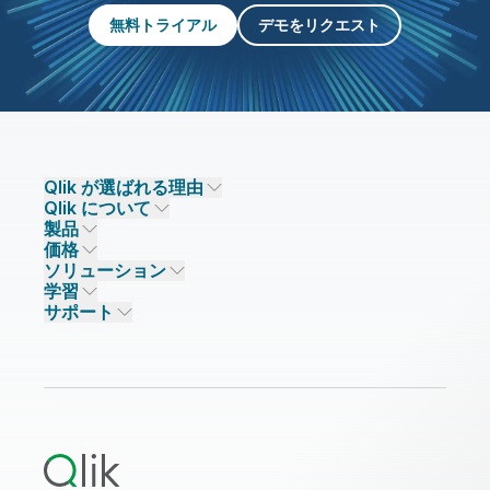
無料トライアル
デモをリクエスト
Qlik が選ばれる理由
Qlik について
Qlik が選ばれる理由
製品
信頼とセキュリティ
企業情報
価格
データ統合とデータ品質
信頼とプライバシー
採用情報
ソリューション
信頼と AI
ニュースルーム
データ統合
Qlik Talend
学習
ソリューションパートナー
主なテクノロジーパートナー
事業所 / 連絡先
データ分析
Qlik Talend Cloud
サポート
データソースとターゲット
AI / 機械学習
イベント
Talend Data Fabric
パートナー検索
コミュニティ
リソース
サポート
データ分析
オンライントレーニング
リソースライブラリ
Qlik Cloud Analytics
製品関連
Qlik Answers
Qlik Predict
Qlik Automate