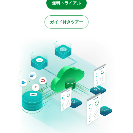
初期トレーニング
Qlik
ニュースルーム
無料トライアル
製品関連
事業所 / 連絡先
Talend
ガイド付きツアー