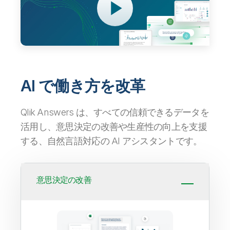
初期トレーニング
Qlik
ニュースルーム
製品関連
事業所 / 連絡先
Talend
AI で働き方を改革
Qlik Answers は、すべての信頼できるデータを
活用し、意思決定の改善や生産性の向上を支援
する、自然言語対応の AI アシスタントです。
意思決定の改善