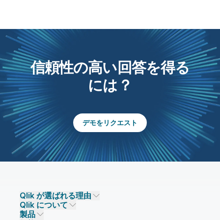
信頼性の高い回答を得る
には？
デモをリクエスト
Qlik が選ばれる理由
Qlik について
Qlik が選ばれる理由
製品
信頼とセキュリティ
企業情報