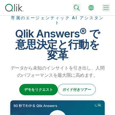
専属のエージェンティック AI アシスタン
ト
Qlik Answers® で
Back
意思決定と行動を
Back
変革
Back
Qlik が選ばれる理由
Back
データ統合
データから未知のインサイトを引き出し、人間
データをビジネス成果へ
データ統合とデータ品質の価格
のパフォーマンスを最大限に高めます。
テクノロジーパートナーとの連携
イベント / Web セミナー
データ分析と AI
適切なデータ統合プランで、信頼できるデータを迅速に提供し、よりスマー
トな意思決定を促進します。
Back
デモをリクエスト
ガイド付きツアー
Qlik のデータ統合とデータ分析の価値を最大化
Back
リソースライブラリ
すべての製品
データ分析の価格
Back
コミュニティ
カスタマーサポート
企業情報
適切なデータ分析プランで、より優れたインサイトを獲得し、ビジネス成果
コミュニティ
カスタマーポータル
採用情報
の達成をサポートします。