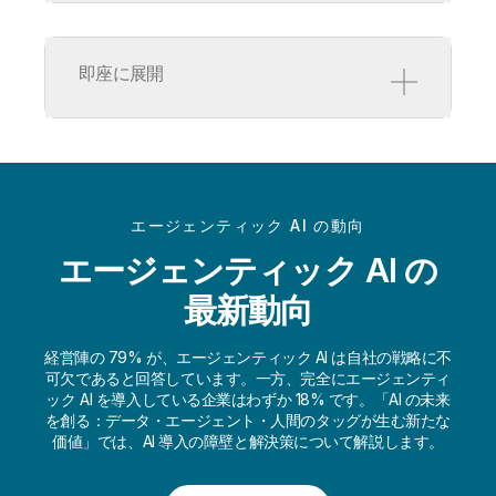
成果を加速
Qlik のプラットフォームは、パーソ
即座に展開
ナライズされたヘルプとサポートで
ユーザーと開発者を支援し、タスク
とワークフローを自動化して効率性
短時間で価値を生み出
を高めます。
す
詳細を見る
Qlik の最先端のエージェンティック
エージェンティック AI の動向
AI アーキテクチャに搭載された AI な
ら、高速かつ即座に展開できるた
エージェンティック AI の
め、数時間で稼働を開始できます。
最新動向
詳細を見る
経営陣の 79% が、エージェンティック AI は自社の戦略に不
可欠であると回答しています。一方、完全にエージェンティ
ック AI を導入している企業はわずか 18% です。「AI の未来
を創る：データ・エージェント・人間のタッグが生む新たな
価値」では、AI 導入の障壁と解決策について解説します。