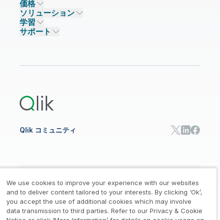
価格
データ統合とデータ品質
信頼とプライバシー
採用情報
ソリューション
信頼と AI
ニュースルーム
データ統合
Qlik Talend
学習
ソリューションパートナー
主なテクノロジーパートナー
事業所 / 連絡先
データ分析
Qlik Talend Cloud
サポート
データソースとターゲット
AI / 機械学習
イベント
Talend Data Fabric
パートナー検索
コミュニティ
リソース
サポート
データ分析
オンライントレーニング
リソースライブラリ
Qlik Cloud Analytics
製品関連
Qlik Answers
Qlik Predict
Qlik Automate
Qlik コミュニティ
日本語
We use cookies to improve your experience with our websites
and to deliver content tailored to your interests. By clicking ‘Ok’,
you accept the use of additional cookies which may involve
data transmission to third parties. Refer to our Privacy & Cookie
法的規約
プライバシーとクッキー通知
商標
/
/
/
Notice or click ‘More Information’ for details on cookie usage on