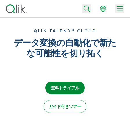
QLIK TALEND® CLOUD
データ変換の自動化で新た
Back
な可能性を切り拓く
Back
Back
Qlik が選ばれる理由
Back
データ統合
データをビジネス成果へ
データ統合とデータ品質の価格
無料トライアル
テクノロジーパートナーとの連携
イベント / Web セミナー
データ分析と AI
適切なデータ統合プランで、信頼できるデータを迅速に提供し、よりスマー
トな意思決定を促進します。
Back
Qlik のデータ統合とデータ分析の価値を最大化
Back
ガイド付きツアー
リソースライブラリ
すべての製品
データ分析の価格
Back
コミュニティ
カスタマーサポート
企業情報
適切なデータ分析プランで、より優れたインサイトを獲得し、ビジネス成果
コミュニティ
カスタマーポータル
採用情報
の達成をサポートします。