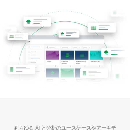
初期トレーニング
Qlik
ニュースルーム
製品関連
事業所 / 連絡先
Talend
あらゆる AI と分析のユースケースやアーキテ