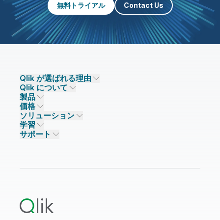
無料トライアル
Contact Us
Qlik が選ばれる理由
Qlik について
Qlik が選ばれる理由
製品
信頼とセキュリティ
企業情報
価格
データ統合とデータ品質
信頼とプライバシー
採用情報
ソリューション
信頼と AI
ニュースルーム
データ統合
Qlik Talend
学習
ソリューションパートナー
主なテクノロジーパートナー
事業所 / 連絡先
データ分析
Qlik Talend Cloud
サポート
データソースとターゲット
AI / 機械学習
イベント
Talend Data Fabric
パートナー検索
コミュニティ
リソース
サポート
データ分析
オンライントレーニング
リソースライブラリ
Qlik Cloud Analytics
製品関連
Qlik Answers
Qlik Predict
Qlik Automate