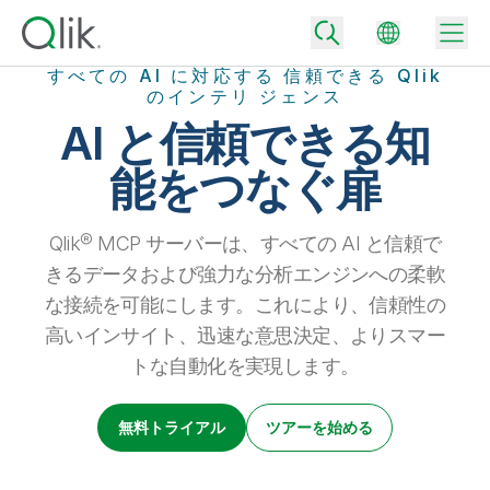
すべての AI に対応する 信頼できる Qlik
のインテリ ジェンス
AI と信頼できる知
Back
能をつなぐ扉
Back
Back
Qlik® MCP サーバーは、すべての AI と信頼で
Qlik が選ばれる理由
Back
きるデータおよび強力な分析エンジンへの柔軟
データ統合
データをビジネス成果へ
な接続を可能にします。これにより、信頼性の
データ統合とデータ品質の価格
高いインサイト、迅速な意思決定、よりスマー
テクノロジーパートナーとの連携
イベント / Web セミナー
データ分析と AI
適切なデータ統合プランで、信頼できるデータを迅速に提供し、よりスマー
トな自動化を実現します。
トな意思決定を促進します。
Back
Qlik のデータ統合とデータ分析の価値を最大化
Back
リソースライブラリ
すべての製品
データ分析の価格
Back
無料トライアル
ツアーを始める
コミュニティ
カスタマーサポート
企業情報
適切なデータ分析プランで、より優れたインサイトを獲得し、ビジネス成果
コミュニティ
カスタマーポータル
採用情報
の達成をサポートします。