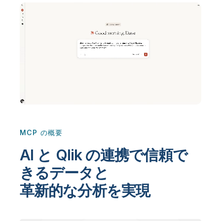
初期トレーニング
Qlik
ニュースルーム
製品関連
事業所 / 連絡先
Talend
MCP の概要
AI と Qlik の連携で信頼で
きるデータと
革新的な分析を実現