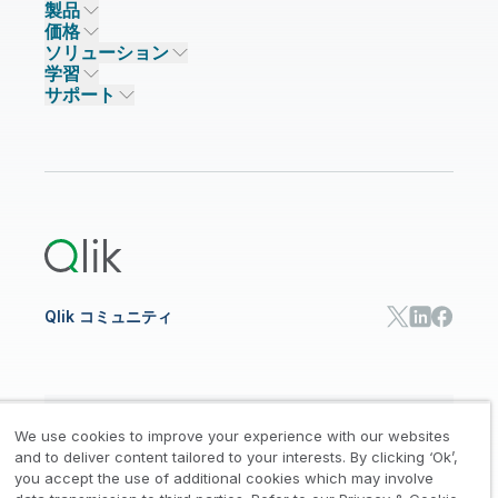
製品
信頼とセキュリティ
企業情報
価格
データ統合とデータ品質
信頼とプライバシー
採用情報
ソリューション
信頼と AI
ニュースルーム
データ統合
Qlik Talend
学習
ソリューションパートナー
主なテクノロジーパートナー
事業所 / 連絡先
データ分析
Qlik Talend Cloud
サポート
データソースとターゲット
AI / 機械学習
イベント
Talend Data Fabric
パートナー検索
コミュニティ
リソース
サポート
データ分析
オンライントレーニング
リソースライブラリ
Qlik Cloud Analytics
製品関連
Qlik Answers
Qlik Predict
Qlik Automate
Qlik コミュニティ
日本語
We use cookies to improve your experience with our websites
and to deliver content tailored to your interests. By clicking ‘Ok’,
you accept the use of additional cookies which may involve