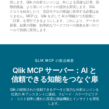
供します。Qlik の分析エンジンは、AI による高速な計算、段
階的推論、より深いインサイトの提供を実現します。SQL
クエリを結合したり、言語モデルの推論に依存する必要はあ
りません。MCP は、Qlik を介して AI が明確かつ大規模に
「計算」を実行できるようにします。これにより、データの
探索、結果の理解、効率的なワークフローの推進を単一のツ
ールで容易に実現します。
QLIK MCP の製品概要
Qlik MCP サーバー：AI と
信頼できる知能をつなぐ扉
Qlik の統制された信頼できるデータと強力な分析エンジンを
任意の AI アシスタントに接続。スピード・スケーラビリテ
ィ・コスト効率に優れた高度な推論機能とインサイトを実現
します。