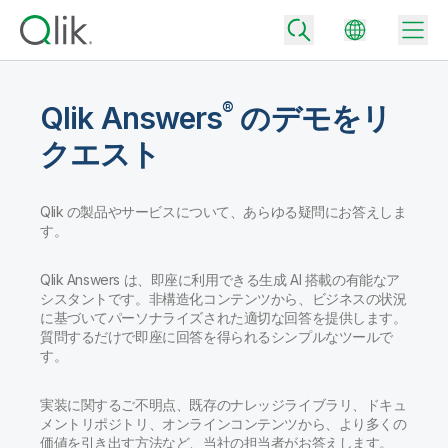
®
Qlik Answers
のデモをリ
クエスト
Back
Back
Qlik の製品やサービスについて、あらゆる疑問にお答えしま
Back
す。
Qlik が選ばれる理由
Back
データ統合
データをビジネス成果へ
Qlik Answers は、即座に利用できる生成 AI 搭載の有能なア
データ統合とデータ品質の価格
シスタントです。非構造化コンテンツから、ビジネスの状況
テクノロジーパートナーとの連携
イベント / Web セミナー
に基づいてパーソナライズされた適切な回答を提供します。
データ分析と AI
適切なデータ統合プランで、信頼できるデータを迅速に提供し、よりスマー
質問するだけで即座に回答を得られるシンプルなツールで
トな意思決定を促進します。
Back
Qlik のデータ統合とデータ分析の価値を最大化
す。
Back
リソースライブラリ
すべての製品
データ分析の価格
Back
コミュニティ
実装に関するご不明点、既存のナレッジライブラリ、ドキュ
カスタマーサポート
企業情報
適切なデータ分析プランで、より優れたインサイトを獲得し、ビジネス成果
メントリポジトリ、オンラインコンテンツから、より多くの
コミュニティ
カスタマーポータル
採用情報
の達成をサポートします。
価値を引き出す方法など、当社の担当者がお答えします。