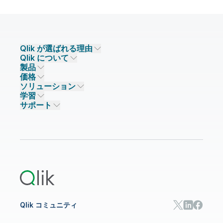
Qlik が選ばれる理由
Qlik について
Qlik が選ばれる理由
製品
信頼とセキュリティ
企業情報
価格
データ統合とデータ品質
信頼とプライバシー
採用情報
ソリューション
信頼と AI
ニュースルーム
データ統合
Qlik Talend
学習
ソリューションパートナー
主なテクノロジーパートナー
事業所 / 連絡先
データ分析
Qlik Talend Cloud
サポート
データソースとターゲット
AI / 機械学習
イベント
Talend Data Fabric
パートナー検索
コミュニティ
リソース
サポート
データ分析
オンライントレーニング
リソースライブラリ
Qlik Cloud Analytics
製品関連
Qlik Answers
Qlik Predict
Qlik Automate
Qlik コミュニティ