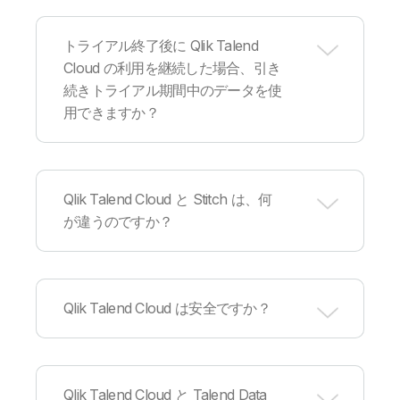
す。
はい。Qlik コミュニティのサポートページにアク
セスし、 [チャットを開始する] をクリックしてく
トライアル終了後に Qlik Talend
ださい。サポートチームへの問い合わせやサポー
Cloud の利用を継続した場合、引き
ト内容を記録できます。営業担当者からの連絡を
続きトライアル期間中のデータを使
ご希望の場合は、
こちら
からお問い合わせくださ
い。
用できますか？
はい。トライアル期間中のプロジェクト（データ
接続・履歴データの読み込みなど）は、 30 日間
Qlik Talend Cloud と Stitch は、何
保持されます。その後、Qlik Talend Cloud エディ
が違うのですか？
ションのいずれかをご購入されない場合、データ
は削除されます。
Qlik Talend Cloud には、「スターター」「スタン
ダード」「プレミアム」「エンタープライズ」と
Qlik Talend Cloud は安全ですか？
いう
4 つのエディション
があります。Stitch で提
供されるデータ移行機能や一般的な統合機能は、
Qlik Talend Cloud の「スターター」でご利用いた
だけます。Qlik Talend Cloud の上位エディション
Qlik は、最先端の
セキュリティ技術
と最新のオー
には、すべてのデータ移行機能に加え、より高度
プンスタンダードを採用しており、お客様のデー
Qlik Talend Cloud と Talend Data