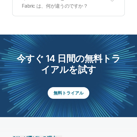
なデータソースとデータ変換機能も含まれていま
タと分析の安全性を確保します。さらに、Qlik
Fabric は、何が違うのですか？
す。詳細は、
機能比較一覧
をご確認ください。
Cloud および基盤インフラには、さまざまなセキ
ュリティ機能を搭載されています。InfoSec（情
報セキュリティ）チームを無料トライアルのアカ
ウントに追加すると、セキュリティレビューを実
Qlik Talend Cloud は、Qlik Cloud® のインフラ上
行できます。上記の FAQ「
トライアルに他の主要
に構築されています。Qlik と Talend の両方の機
ユーザーを追加できますか？
」をご確認くださ
能を搭載し、データ統合・データ品質・ガバナン
い。
スを包括的に実現する単一のソリューションで
す。Talend Data Fabric は、データの統合・整合
今すぐ 14 日間の無料トラ
性・品質を単一の環境で提供するクライアントマ
ネージドソリューションです。
イアルを試す
無料トライアル