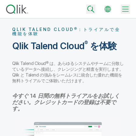
QLIK TALEND CLOUD®：トライアルで全
機能を体験
®
Qlik Talend Cloud
を体験
Back
Back
Qlik Talend Cloud® は、あらゆるシステムやチームに分散し
Back
ているデータへ接続し、クレンジングと精査を実行します。
Qlik が選ばれる理由
Back
Qlik と Talend の強みをシームレスに統合した優れた機能を
データ統合
無料トライアルでご体験いただけます。
データをビジネス成果へ
データ統合とデータ品質の価格
今すぐ 14 日間の無料トライアルをお試しく
テクノロジーパートナーとの連携
イベント / Web セミナー
データ分析と AI
適切なデータ統合プランで、信頼できるデータを迅速に提供し、よりスマー
ださい。クレジットカードの登録は不要で
トな意思決定を促進します。
Back
Qlik のデータ統合とデータ分析の価値を最大化
す。
Back
リソースライブラリ
すべての製品
データ分析の価格
Back
コミュニティ
カスタマーサポート
企業情報
適切なデータ分析プランで、より優れたインサイトを獲得し、ビジネス成果
コミュニティ
カスタマーポータル
採用情報
の達成をサポートします。