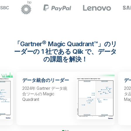
「Gartner® Magic Quadrant™」のリ
ーダーの 1 社である Qlik で、データ
の課題を解決！
データ統合のリーダー
デ
2024年 Gartner データ統
20
合ツールの Magic
タ
Quadrant
Mag