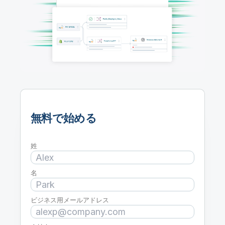
初期トレーニング
Qlik
ニュースルーム
製品関連
事業所 / 連絡先
Talend
無料で始める
姓
名
ビジネス用メールアドレス