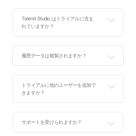
Qlik は、クラウドプロバイダー・データベース・
データウェアハウス・アプリケーションなど、
数
Talend Studio はトライアルに含ま
百のソースとターゲット
に対応しています。AWS
れていますか？
/ Azure / Google Cloud / Snowflake / Databricks
/ Cloudera / Confluent など、多数のパートナー企
業に対応しています。詳細は、
Connector Factory
をご確認ください。ご要望のコネクターがリスト
はい。含まれています。Talend Cloud へのアクセ
にない場合は、Connector Factory にリクエスト
ス権で、Talend Studio にもアクセスできます。
履歴データは複製されますか？
を送信してください。
世界の数千社に価値を提供してきた製品をご体験
ください。
はい。ほとんどのデータ統合は、遡ってデータを
取得する時点を設定できます。無料トライアルの
トライアルに他のユーザーを追加で
期間中は、無制限でデータを複製できるため、ト
きますか？
ライアル期間中にすべての履歴データを取得でき
る時間的な余裕があります。無料トライアルの終
了後は、新しい統合を追加した日から 7 日間の延
長期間が付与されます。延長期間中の統合の利用
はい。ユーザーを招待すると、プロジェクトの閲
はデータ容量制限にカウントされないため、無料
覧や共同作業（新しいソースの追加など）を実行
サポートを受けられますか？
で履歴データを複製できます。
できます。また、上記の登録フォームから、個人
でトライアルを申請して開始することもできま