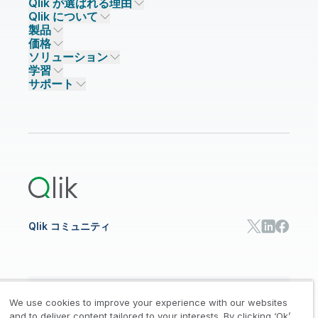
Qlik が選ばれる理由
Qlik について
Qlik が選ばれる理由
製品
信頼とセキュリティ
企業情報
価格
データ統合とデータ品質
信頼とプライバシー
採用情報
ソリューション
信頼と AI
ニュースルーム
データ統合
Qlik Talend
学習
ソリューションパートナー
主なテクノロジーパートナー
事業所 / 連絡先
データ分析
Qlik Talend Cloud
サポート
データソースとターゲット
AI / 機械学習
イベント
Talend Data Fabric
パートナー検索
コミュニティ
リソース
サポート
データ分析
オンライントレーニング
リソースライブラリ
Qlik Cloud Analytics
製品関連
Qlik Answers
Qlik Predict
Qlik Automate
Qlik コミュニティ
日本語
We use cookies to improve your experience with our websites
and to deliver content tailored to your interests. By clicking ‘Ok’,