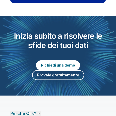
service con Qlik.
Leggi tuto
Penske accelera con nuove capacità
di integrazione dei dati, analisi e
intelligenza artificiale.
Leggi tutto
Inizia subito a risolvere le
sfide dei tuoi dati
Richiedi una demo
Provalo gratuitamente
Perché Qlik?