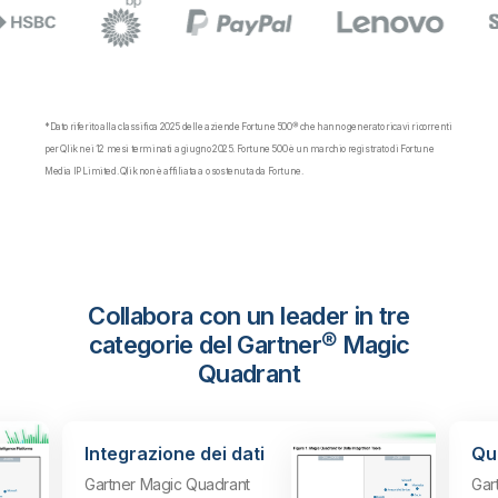
*Dato riferito alla classifica 2025 delle aziende Fortune 500® che hanno generato ricavi ricorrenti
per Qlik nei 12 mesi terminati a giugno 2025. Fortune 500 è un marchio registrato di Fortune
Media IP Limited. Qlik non è affiliata a o sostenuta da Fortune.
Collabora con un leader in tre
categorie del Gartner® Magic
Quadrant
Integrazione dei dati
Qua
Gartner Magic Quadrant
Gar