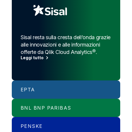
Sisal resta sulla cresta dell’onda grazie
alle innovazioni e alle informazioni
offerte da Qlik Cloud Analytics®.
Leggi tutto
EPTA
BNL BNP PARIBAS
Epta garantisce la continuità operativa
e piena trasparenza con Qlik Gold
Client®.
PENSKE
BNL BNP Paribas velocizza il data
Leggi tutto