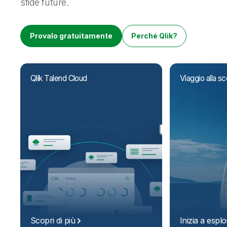
sfide future.
Onboarding
Qlik
Ultime notizie
Documentazione di prodotto
Sedi nel mondo
Talend
Provalo gratuitamente
Perché Qlik?
Qlik Talend Cloud
Viaggio alla sc
Scopri di
più
Inizia a
esplo