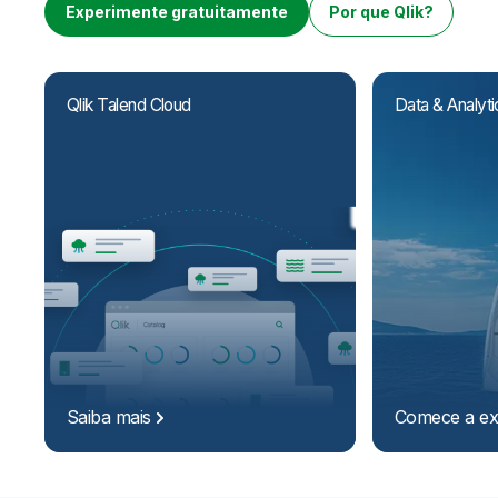
Onboarding
Qlik
Sala de Imprensa
Experimente gratuitamente
Por que Qlik?
Documentação do Produto
Escritórios Globais
Talend
Qlik Talend Cloud
Data & Analyt
Saiba
mais
Comece a
ex