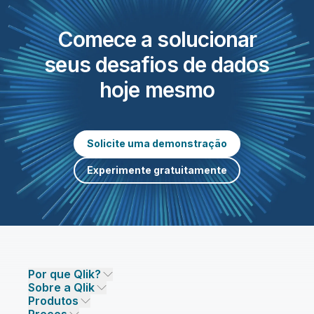
Leia mais
para ambientes SAP.
Leia mais
Comece a solucionar
seus desafios de dados
hoje mesmo
Solicite uma demonstração
Experimente gratuitamente
Por que Qlik?
Sobre a Qlik
Por que Qlik
Produtos
Confiança e Segurança
Empresa
Preços
INTEGRAÇÃO E QUALIDADE DE DADOS