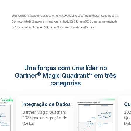
Com base na lista das empresas da Fortune 500® de 2025 que geraram receita recorrente para a
Qlik no período de 12 meses terminado em junho de 2025.
Fortune 500 é uma marca registrada
da Fortune Media IP Limited. Qlik não é afiliada ou endossada pela Fortune.
Una forças com uma líder no
Gartner® Magic Quadrant™ em três
categorias
Integração de Dados
Qu
Gartner Magic Quadrant
202
2025 para Integração de
Qua
Dados
Dat