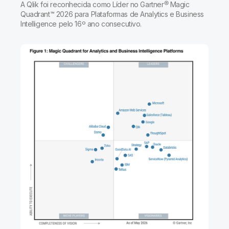
Onboarding
A Qlik foi reconhecida como Líder no Gartner® Magic
Qlik
Sala de Imprensa
Documentação do Produto
Quadrant™ 2026 para Plataformas de Analytics e Business
Escritórios Globais
Intelligence pelo 16º ano consecutivo.
Talend