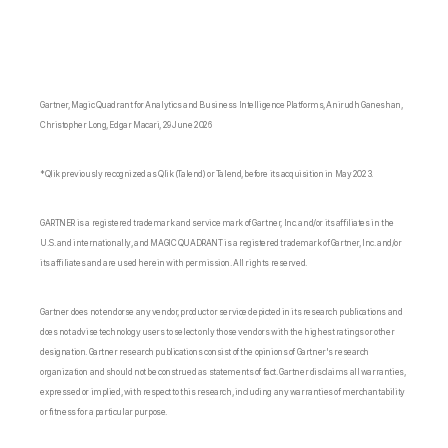
Gartner, Magic Quadrant for Analytics and Business Intelligence Platforms, Anirudh Ganeshan,
Christopher Long, Edgar Macari, 29 June 2026
*Qlik previously recognized as Qlik (Talend) or Talend, before its acquisition in May 2023.
GARTNER is a registered trademark and service mark of Gartner, Inc. and/or its affiliates in the
U.S. and internationally, and MAGIC QUADRANT is a registered trademark of Gartner, Inc. and/or
its affiliates and are used herein with permission. All rights reserved.
Gartner does not endorse any vendor, product or service depicted in its research publications and
does not advise technology users to select only those vendors with the highest ratings or other
designation. Gartner research publications consist of the opinions of Gartner's research
organization and should not be construed as statements of fact. Gartner disclaims all warranties,
expressed or implied, with respect to this research, including any warranties of merchantability
or fitness for a particular purpose.