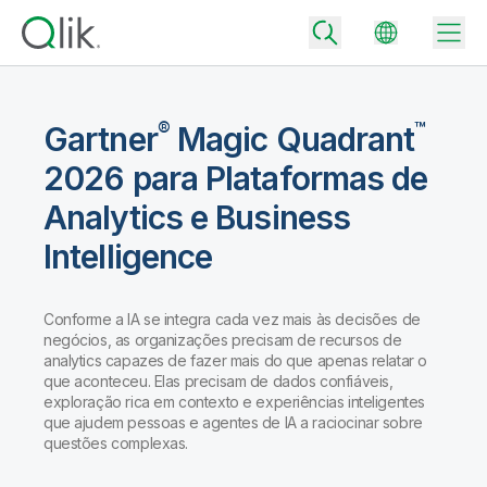
®
™
Gartner
Magic Quadrant
2026 para Plataformas de
Back
Back
Analytics e Business
Back
Intelligence
Por que Qlik
Back
Integração de Dados
Transforme seus dados em resultados reais de negócios
Preços de Integração e Qualidade de Dados
Conforme a IA se integra cada vez mais às decisões de
negócios, as organizações precisam de recursos de
Parceiros de Tecnologia e Integrações
Eventos e Webinars
Analytics e IA
Entregue dados confiáveis com rapidez para tomar decisões mais
analytics capazes de fazer mais do que apenas relatar o
inteligentes com o plano certo de integração de dados.
Back
que aconteceu. Elas precisam de dados confiáveis,
Aumente o valor da integração de dados e analytics da Qlik
Back
exploração rica em contexto e experiências inteligentes
Biblioteca de Recursos
Todos os Produtos
Preços de Analytics
que ajudem pessoas e agentes de IA a raciocinar sobre
Back
Comunidade
questões complexas.
Suporte ao Cliente
Empresa
Forneça melhores insights e resultados com o plano certo de
Portal do Cliente
Carreiras
analytics.