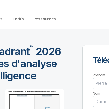
ts
Tarifs
Ressources
™
adrant
2026
Télé
es d'analyse
lligence
Prénom
Nom