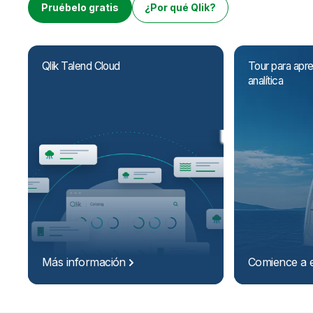
Incorporación
Qlik
Sala de prensa
Pruébelo gratis
¿Por qué Qlik?
Documentación de productos
Oficinas internacionales
Talend
Qlik Talend Cloud
Tour para apr
analítica
Más
información
Comience a