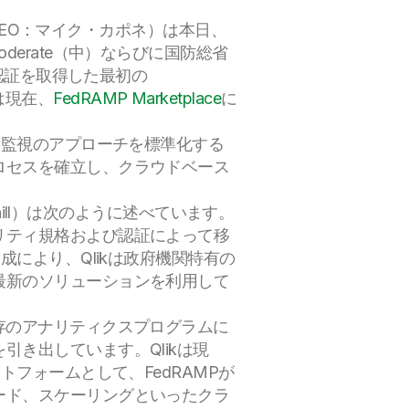
EO：マイク・カポネ）は本日、
derate（中）ならびに国防総省
の認証を取得した最初の
は現在、
FedRAMP Marketplace
に
、監視のアプローチを標準化する
ロセスを確立し、クラウドベース
hill）は次のように述べています。
リティ規格および認証によって移
により、Qlikは政府機関特有の
最新のソリューションを利用して
入して既存のアナリティクスプログラムに
き出しています。Qlikは現
フォームとして、FedRAMPが
ード、スケーリングといったクラ