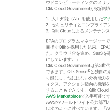
ウドコンピューティングのメリ
Qlik Cloud Governme
人工知能（AI）を使用した
ア
セキュリティとコンプライア
Qlik Cloudによるメンテ
EPAのプログラムマネージャーであ
目指すQlikを採用した結果、E
た。クラウド化を進め、SaaS
にしています。」
Qlik Cloud Govern
できます。Qlik Sense®と独自
可能にし、他にはない分析能力
ィクス、アクション指向の機能を
することもできます。
Qlik Cl
AWS Marketplace
で入手可能で
AWSのワールドワイド公共部門パ
は次のように述べています。「A