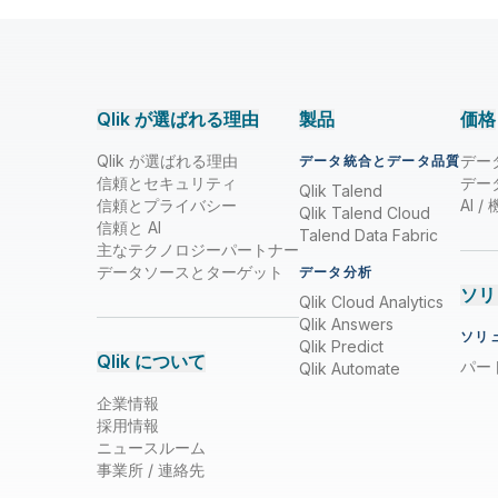
Qlik が選ばれる理由
製品
価格
Qlik が選ばれる理由
デー
データ統合とデータ品質
信頼とセキュリティ
デー
Qlik Talend
信頼とプライバシー
AI 
Qlik Talend Cloud
信頼と AI
Talend Data Fabric
主なテクノロジーパートナー
データソースとターゲット
データ分析
ソリ
Qlik Cloud Analytics
Qlik Answers
ソリ
Qlik Predict
Qlik について
パー
Qlik Automate
企業情報
採用情報
ニュースルーム
事業所 / 連絡先