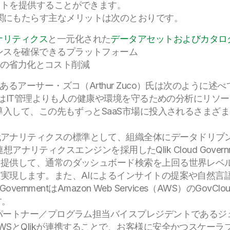
ットを提供することができます。
ntが政府機関にもたらす主なメリットは次のとおりです。
ナリティクス
と一元化された
データアセットおよびカタロ
ンスを確保できるプラットフォーム
ナンスの省力化とコスト削減
るアーサー・ズコ（Arthur Zuco）氏は次のように述べ
PAはIT管理よりも人の健康や環境を守るための分析にリ
を導入して、この先もずっとSaaS市場に投入されるさまざ
mentは第3世代アナリティクスの標準として、組織全体にデータ
の連想アナリティクスエンジンを採用したQlik Cloud Gov
を提供して、通常のダッシュボード検索を上回る世界レベ
実現します。また、AIによるインサイトの提案や自然言
oud GovernmentはAmazon Web Services（AWS）の
す。
ートナー／プログラム担当バイスプレジデントであるジェフ・ク
WSとQlikが連携することで、お客様に安全かつスケー