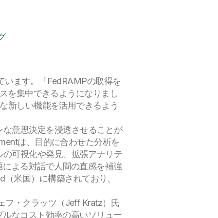
グ
ています。「FedRAMPの取得を
ソースを集中できるようになりまし
まな新しい機能を活用できるよう
ドリブンな意思決定を浸透させることが
ernmentは、目的に合わせた分析を
ルの可視化や発見、拡張アナリテ
語による対話で人間の直感を補強
GovCloud（米国）に構築されており、
ラッツ（Jeff Kratz）氏
ラブルなコスト効率の高いソリュー