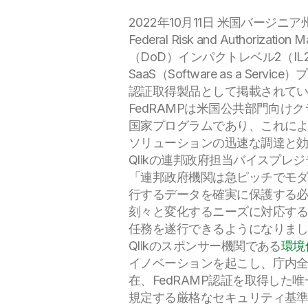
2022年10月11日 米国バージニ
Federal Risk and Authorization
（DoD）インパクトレベル2（I
SaaS（Software as a Se
認証取得製品として掲載されて
FedRAMPは米国公共部門向
国家プログラムであり、これに
ソリューションの迅速な調達と
Qlikの連邦政府担当バイスプレジ
「連邦政府機関は急ピッチでモ
行するデータを確実に保護する必要
刻々と変化するニーズに対応す
任務を遂行できるようになりま
Qlikのスポンサー機関である
環境
イノベーションを起こし、庁内全
在、FedRAMP認証を取得した
規定する厳格なセキュリティ基