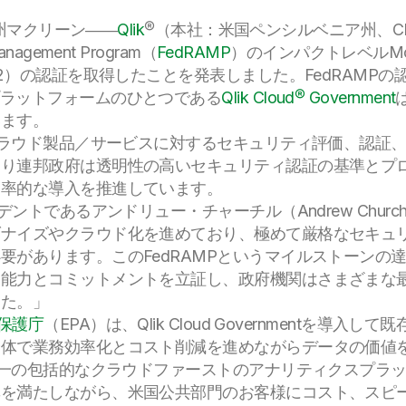
ア州マクリーン――
Qlik
®（本社：米国ペンシルベニア州、C
 Management Program（
FedRAMP
）のインパクトレベルMo
L2）の認証を取得したことを発表しました。FedRAMP
rvice）プラットフォームのひとつである
Qlik Cloud® Government
います。
けクラウド製品／サービスに対するセキュリティ評価、認証
より連邦政府は透明性の高いセキュリティ認証の基準とプ
効率的な導入を推進しています。
デントであるアンドリュー・チャーチル（Andrew Churc
ダナイズやクラウド化を進めており、極めて厳格なセキュ
があります。このFedRAMPというマイルストーンの達成
る能力とコミットメントを立証し、政府機関はさまざまな
した。」
保護庁
（EPA）は、Qlik Cloud Governmentを導
体で業務効率化とコスト削減を進めながらデータの価値を引
唯一の包括的なクラウドファーストのアナリティクスプラット
準を満たしながら、米国公共部門のお客様にコスト、スピ