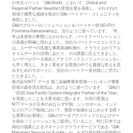
初期トレーニング
の年次イベント「QlikWorld」において、Global and
Qlik
ニュースルーム
製品関連
Regional Partner Awardsの受賞企業を発表し、それぞれの
事業所 / 連絡先
領域で優秀な成績を収めたQlikパートナー・コミュニティを
Talend
表彰しました。
Qlikのグローバルソリューション＆パートナー担当EVPの
Poornima Ramaswamyは、次のように述べています。「昨
年は未曾有の事態にもかかわらず、パートナーリレーション
の真価が明確に現れました。当社のパートナーエコシステム
は、ユーザーの迅速な事業路線転換や、クラウド上のリアル
タイムデータの活用にあたり、その課題に応えてきました。
ユーザーがデータ統合とアナリティクスソリューションをい
ち早く導入し、大きく変化する環境の中でも最適な答えを見
出すためのサポートに、当社のパートナー各社様にご尽力い
ただきました。」
株式会社NTT データ 第二金融事業本部第一バンキング事業
部長の森谷浩太郎氏は、次のように述べています。「Qlikの
『2020 Asia Pacific System Integrator Partner of the Year』
を受賞したことを大変光栄に思います。今回の受賞は、
NTTデータが日本のみならず中国、シンガポール、インド
などのアジア地域において、製造や金融をはじめとする様々
な業界のお客様に、Qlikのデータアナリティクスおよびデー
タ統合ソリューションをご提供していること、特に日本では
両社の協業によるマネージドクラウドサービスである『Qlik
Managed Service on A-gate』が、みずほ銀行様の邦銀初の