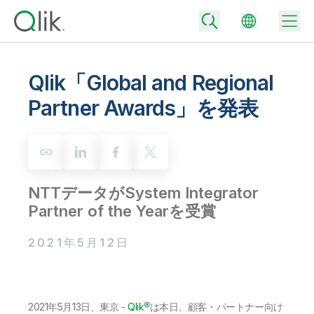
Qlik「Global and Regional
Partner Awards」を発表
Back
Back
Back
Qlik が選ばれる理由
Back
データ統合
データをビジネス成果へ
NTTデータがSystem Integrator
データ統合とデータ品質の価格
Partner of the Yearを受賞
テクノロジーパートナーとの連携
イベント / Web セミナー
データ分析と AI
適切なデータ統合プランで、信頼できるデータを迅速に提供し、よりスマー
トな意思決定を促進します。
2021年5月12日
Back
Qlik のデータ統合とデータ分析の価値を最大化
Back
リソースライブラリ
すべての製品
データ分析の価格
Back
コミュニティ
カスタマーサポート
企業情報
適切なデータ分析プランで、より優れたインサイトを獲得し、ビジネス成果
コミュニティ
カスタマーポータル
2021年5月13日、東京 -
Qlik®
は本日、顧客・パートナー向け
採用情報
の達成をサポートします。