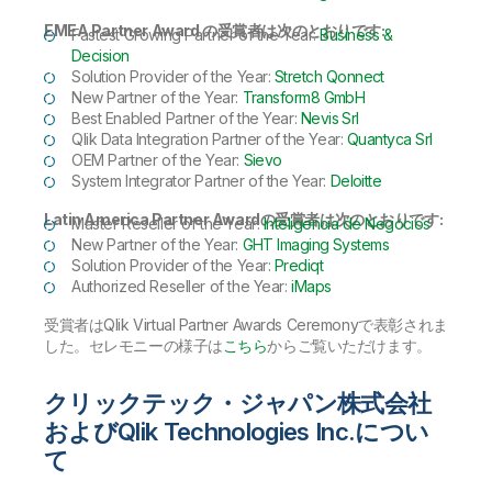
EMEA Partner Award の受賞者は次のとおりです:
Fastest Growing Partner of the Year:
Business &
Decision
Solution Provider of the Year:
Stretch Qonnect
New Partner of the Year:
Transform8 GmbH
Best Enabled Partner of the Year:
Nevis Srl
Qlik Data Integration Partner of the Year:
Quantyca Srl
OEM Partner of the Year:
Sievo
System Integrator Partner of the Year:
Deloitte
Latin America Partner Awardの受賞者は次のとおりです:
Master Reseller of the Year:
Inteligencia de Negocios
New Partner of the Year:
GHT Imaging Systems
Solution Provider of the Year:
Prediqt
Authorized Reseller of the Year:
iMaps
受賞者はQlik Virtual Partner Awards Ceremonyで表彰されま
した。セレモニーの様子は
こちら
からご覧いただけます。
クリックテック・ジャパン株式会社
およびQlik Technologies Inc.につい
て