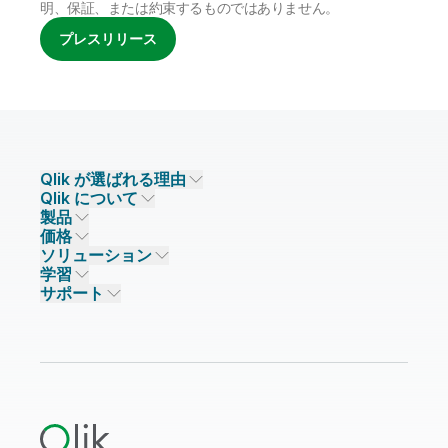
明、保証、または約束するものではありません。
プレスリリース
Qlik が選ばれる理由
Qlik について
Qlik が選ばれる理由
製品
信頼とセキュリティ
企業情報
価格
データ統合とデータ品質
信頼とプライバシー
採用情報
ソリューション
信頼と AI
ニュースルーム
データ統合
Qlik Talend
学習
ソリューションパートナー
主なテクノロジーパートナー
事業所 / 連絡先
データ分析
Qlik Talend Cloud
サポート
データソースとターゲット
AI / 機械学習
イベント
Talend Data Fabric
パートナー検索
コミュニティ
リソース
サポート
データ分析
オンライントレーニング
リソースライブラリ
Qlik Cloud Analytics
製品関連
Qlik Answers
Qlik Predict
Qlik Automate