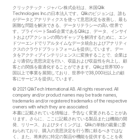
クリックテック・ジャパン株式会社は、米国Qlik
Technologies Inc.の日本法人です。Qlikのビジョンは、誰も
がデータとアナリティクスを使って意思決定を改善し、最も
困難な問題を解決できる、データリテラシーの高い世界で
す。プライベートSaaS企業であるQlikは、データ、インサイ
トおよびアクションの間のギャップを解消するために、エン
ドツーエンドでリアルタイムなデータ統合およびアナリティ
クスのクラウドプラットフォームを提供しています。 デー
タをアクティブインテリジェンスに変換することで、企業は
より適切な意思決定を行い、収益および収益性を向上し、顧
客との関係を最適化することができます。Qlikは世界100ヶ
国以上で事業を展開しており、世界中で38,000社以上の顧
客にサービスを提供しています。
© 2021 QlikTech International AB. All rights reserved. All
company and/or product names may be trade names,
trademarks and/or registered trademarks of the respective
owners with which they are associated.
本書に記載されている情報は、予告なく変更されることがあ
ります。さらに、ここに記載されている製品または機能の開
発、リリース、およびタイミングは、Qlikの単独の裁量に委
ねられており、購入の意思決定を行う際に頼るべきではな
く、また、将来的に特定の製品や機能を提供することを表