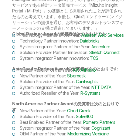
サービスである統計データ販売サービス『Mizuho Insight
Portal（Mi-Pot）』の基盤として採用されたことが評価され
たものと考えています。今後も、Qlikのエンドツーエンドソ
リューションの提供を通じ、お客様のデジタルトランスフォ
ーメーションの支援に邁進してまいります。」
Global Partner Awardの受賞者は次のとおりです:
Technology Partner of the Year:
Amazon Web Services
Technology Partner Innovation:
Databricks
System Integrator Partner of the Year:
Accenture
Solution Provider Partner Innovation:
Stretch Qonnect
System Integrator Partner Innovation:
TCS
Asia Pacific Partner Awardの受賞者は次のとおりです:
Master Reseller of the Year:
K.K. Ashisuto
New Partner of the Year:
Sibernetik
Solution Provider of the Year:
GainInsights
System Integrator Partner of the Year:
NTT DATA
Authorized Reseller of the Year:
R-Systems
North America Partner Awardの受賞者は次のとおりで
す:
New Partner of the Year:
Cloud Creek
Solution Provider of the Year:
Solve100
Best Enabled Partner of the Year:
Pomerol Partners
System Integrator Partner of the Year:
Cognizant
OEM Partner of the Year:
Modernizing Medicine