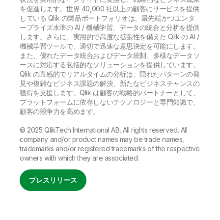
を促進します。世界 40,000 社以上の顧客にサービスを提供
している Qlik の製品ポートフォリオは、最先端かつエンタ
ープライズ水準の AI / 機械学習、データの統合と分析を提供
します。さらに、実用的で高度な拡張性を備えた Qlik の AI /
機械学習ツールで、適切で迅速な意思決定を可能にします。
また、優れたデータ統合およびデータ統制、多様なデータソ
ースに対応する包括的なソリューションを提供しています。
Qlik の直感的でリアルタイムの分析は、隠れたパターンの発
見や複雑なビジネス課題の解決、新たなビジネスチャンスの
獲得を支援します。Qlik は顧客の戦略的パートナーとして、
プラットフォームに依存しないテクノロジーと専門知識で、
顧客の競争力を高めます。
© 2025 QlikTech International AB. All rights reserved. All
company and/or product names may be trade names,
trademarks and/or registered trademarks of the respective
owners with which they are associated.
プレスリリース