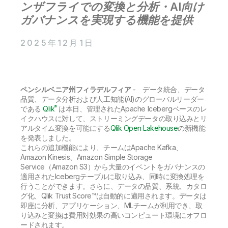
初期トレーニング
ンザフライでの変換と分析・AI向け
Qlik
ニュースルーム
製品関連
事業所 / 連絡先
ガバナンスを実現する機能を提供
Talend
2025年12月1日
ペンシルベニア州フィラデルフィア
- データ統合、データ
品質、データ分析および人工知能(AI)のグローバルリーダー
®
である
Qlik
は本日、管理されたApache Icebergベースのレ
イクハウスに対して、ストリーミングデータの取り込みとリ
アルタイム変換を可能にする
Qlik Open Lakehouse
の新機能
を発表しました。
これらの追加機能により、チームはApache Kafka、
Amazon Kinesis、Amazon Simple Storage
Service（Amazon S3）から大量のイベントをガバナンスの
適用されたIcebergテーブルに取り込み、同時に変換処理を
行うことができます。さらに、データの品質、系統、カタロ
グ化、Qlik Trust Score™は自動的に適用されます。データは
即座に分析、アプリケーション、MLチームが利用でき、取
り込みと変換は費用対効果の高いコンピュート環境にオフロ
ードされます。