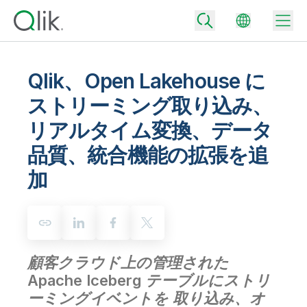
Qlik、Open Lakehouse に
ストリーミング取り込み、
Back
リアルタイム変換、データ
Back
Back
品質、統合機能の拡張を追
Qlik が選ばれる理由
Back
加
データ統合
データをビジネス成果へ
データ統合とデータ品質の価格
テクノロジーパートナーとの連携
イベント / Web セミナー
データ分析と AI
適切なデータ統合プランで、信頼できるデータを迅速に提供し、よりスマー
トな意思決定を促進します。
Back
Qlik のデータ統合とデータ分析の価値を最大化
Back
リソースライブラリ
すべての製品
顧客クラウド上の管理された
データ分析の価格
Back
コミュニティ
Apache Iceberg テーブルにストリ
カスタマーサポート
企業情報
適切なデータ分析プランで、より優れたインサイトを獲得し、ビジネス成果
ーミングイベントを 取り込み、オ
コミュニティ
カスタマーポータル
採用情報
の達成をサポートします。