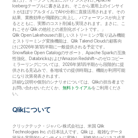
Icebergテーブルに書き込まれ、そこから運用上のインサイ
トがほぼリアルタイムでAIや分析に直接活用されます。その
結果、業務効率が飛躍的に向上し、パフォーマンスが向上す
るとともに、実際のコスト削減も実現されます。まさに、こ
れこそが Qlik の他社との差別化ポイントです。」
Qlik Open Lakehouseの新しいストリーミング取り込み機能
とストリーミング変換機能は、Qlik Talend Cloudの顧客向
けに2026年第1四半期に一般提供される予定です。
Snowflake Open Catalogのサポート、Apache Sparkの互換
性強化、DatabricksおよびAmazon Redshiftへのゼロコピー
ミラーリングについては、2026年第1四半期から段階的に提
供される見込みで、各地域での提供時期は、機能が利用可能
になり次第発表されます。
詳細な説明や個別のシナリオについては、Qlikの担当者まで
お問い合わせいただくか、
無料トライアル
をご利用くださ
い。
Qlikについて
クリックテック・ジャパン株式会社は、米国 Qlik
Technologies Inc. の日本法人です。Qlik は、複雑なデータ
状況を実用的なインサイトに変換し、戦略的なビジネス成果