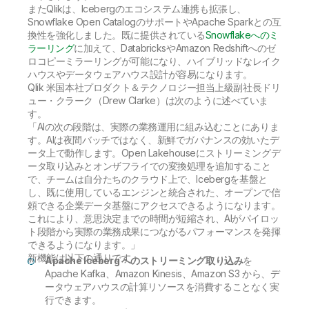
またQlikは、Icebergのエコシステム連携も拡張し、
Snowflake Open CatalogのサポートやApache Sparkとの互
換性を強化しました。既に提供されている
Snowflakeへのミ
ラーリング
に加えて、DatabricksやAmazon Redshiftへのゼ
ロコピーミラーリングが可能になり、ハイブリッドなレイク
ハウスやデータウェアハウス設計が容易になります。
Qlik 米国本社プロダクト＆テクノロジー担当上級副社長ドリ
ュー・クラーク（Drew Clarke）は次のように述べていま
す。
「AIの次の段階は、実際の業務運用に組み込むことにありま
す。AIは夜間バッチではなく、新鮮でガバナンスの効いたデ
ータ上で動作します。Open Lakehouseにストリーミングデ
ータ取り込みとオンザフライでの変換処理を追加すること
で、チームは自分たちのクラウド上で、Icebergを基盤と
し、既に使用しているエンジンと統合された、オープンで信
頼できる企業データ基盤にアクセスできるようになります。
これにより、意思決定までの時間が短縮され、AIがパイロッ
ト段階から実際の業務成果につながるパフォーマンスを発揮
できるようになります。」
新機能は以下の通りです：
Apache Iceberg へのストリーミング取り込み
を
Apache Kafka、Amazon Kinesis、Amazon S3 から、デ
ータウェアハウスの計算リソースを消費することなく実
行できます。