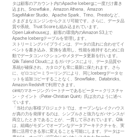
タは顧客のアカウント内のApache Icebergに一度だけ書き
込まれ、Snowflake、Amazon Athena、Amazon
SageMaker Studio、Apache Spark、Trino、Prestoなど、
さまざまなエンジンからクエリ可能です。さらに、データ品
質や系統、Trust Scoreも組み込まれています。
Open Lakehouseは、顧客の環境内のAmazon S3上で
Apache Icebergテーブルを管理します。
ストリーミングパイプラインは、データの流れに合わせてイ
ベントを書き込み、変換を適用し、性能を維持するために自
動でデータコンパクションやメタデータ更新を行います。
Qlik Talend Cloudによるガバナンスにより、データ品質や
系統が確保され、カタログも常に最新に保たれます。さら
に、ゼロコピーミラーリングにより、同じIcebergデータセ
ットを追加コピーすることなく、Snowflake、Databricks、
Amazon Redshiftで利用できます。
cimtのマネージングパートナーであるピーター＝クリスチャ
ン・クイント（Peter-Christian Quint）氏は次のように述べ
ています。
「当社のお客様プロジェクトでは、オープンなレイクハウス
が真の力を発揮するのは、シンプルさと強力なガバナンスが
両立したときであることが、一貫して示されています。Qlik
は、組織がモダンでオープンなデータアーキテクチャを、実
際に活用できる形に変えることを可能にします。データは一
度だけ、オープンで完全にガバナンスされたApache