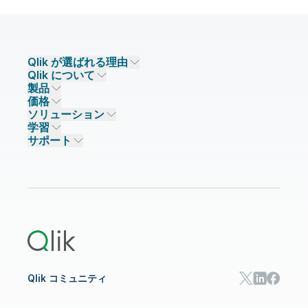
Qlik が選ばれる理由
Qlik について
Qlik が選ばれる理由
製品
信頼とセキュリティ
企業情報
価格
データ統合とデータ品質
信頼とプライバシー
採用情報
ソリューション
信頼と AI
ニュースルーム
データ統合
Qlik Talend
学習
ソリューションパートナー
主なテクノロジーパートナー
事業所 / 連絡先
データ分析
Qlik Talend Cloud
サポート
データソースとターゲット
AI / 機械学習
イベント
Talend Data Fabric
パートナー検索
コミュニティ
リソース
サポート
データ分析
オンライントレーニング
リソースライブラリ
Qlik Cloud Analytics
製品関連
Qlik Answers
Qlik Predict
Qlik Automate
Qlik コミュニティ