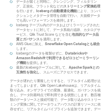
データが届くと同時に、クレンジング、フィルタリン
グ、正規化、フラット化などの
ストリーミング変換処理
を行います。
Iceberg の自動最適化機能
により、コンパ
クションとメタデータ管理を自動で行い、大規模データ
でも高いパフォーマンスを維持します。
Iceberg テーブル内のデータおよびミラーリングされた
データセットに対して、データ系統の追跡、カタログサ
ービス、Qlik Trust Score などを含む
包括的なデータ品
質とガバナンス
を適用します。
AWS Glueに加え、
Snowflake Open Catalogとも統合
します。
Icebergのデータを複製せずに、
Databricksや
Amazon Redshiftで利用できるゼロコピーミラーリン
グ機能
を提供します。
最新のIcebergテーブルに対して、
Apache Sparkとの
互換性を強化し
、スムーズにアクセスできます。
データが遅れたり重複したりすると、リアルタイム処理が止
まってしまいます。Qlik Open Lakehouseは、リアルタイム
取り込み、オンザフライでの変換、最適化、ガバナンスを統
合し、データ到着時点で即利用できる状態にします。数百種
類のデータソースと接続可能で、データ取り込みやストリー
ミング変換に関してデータウェアハウスの計算リソースに依
存せずに、リアルタイムパイプラインを追加できます。デー