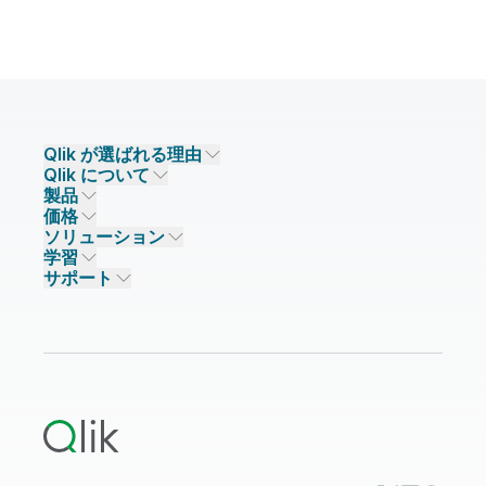
Qlik が選ばれる理由
Qlik について
Qlik が選ばれる理由
製品
信頼とセキュリティ
企業情報
価格
データ統合とデータ品質
信頼とプライバシー
採用情報
ソリューション
信頼と AI
ニュースルーム
データ統合
Qlik Talend
学習
ソリューションパートナー
主なテクノロジーパートナー
事業所 / 連絡先
データ分析
Qlik Talend Cloud
サポート
データソースとターゲット
AI / 機械学習
イベント
Talend Data Fabric
パートナー検索
コミュニティ
リソース
サポート
データ分析
オンライントレーニング
リソースライブラリ
Qlik Cloud Analytics
製品関連
Qlik Answers
Qlik Predict
Qlik Automate