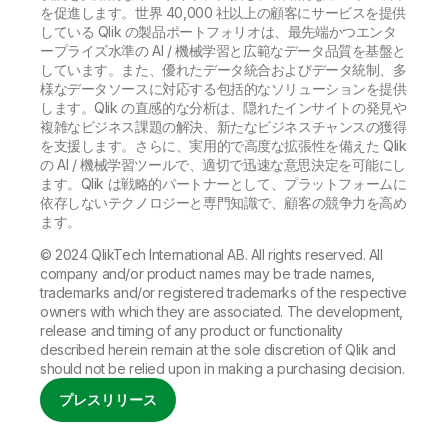
を促進します。世界 40,000 社以上の顧客にサービスを提供
している Qlik の製品ポートフォリオは、最先端かつエンタ
ープライズ水準の AI / 機械学習と広範なデータ品質を基盤と
しています。また、優れたデータ統合およびデータ統制、多
様なデータソースに対応する包括的なソリューションを提供
します。Qlik の直感的な分析は、隠れたインサイトの発見や
複雑なビジネス課題の解決、新たなビジネスチャンスの獲得
を支援します。さらに、実用的で高度な拡張性を備えた Qlik
の AI / 機械学習ツールで、適切で迅速な意思決定を可能にし
ます。Qlik は戦略的パートナーとして、プラットフォームに
依存しないテクノロジーと専門知識で、顧客の競争力を高め
ます。
© 2024 QlikTech International AB. All rights reserved. All
company and/or product names may be trade names,
trademarks and/or registered trademarks of the respective
owners with which they are associated. The development,
release and timing of any product or functionality
described herein remain at the sole discretion of Qlik and
should not be relied upon in making a purchasing decision.
プレスリリース