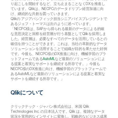
り起こしを開始するなど、立ち止まることなくDXを推進し
ています。Qlikは、NECPCのデータドリブン経営加速に向
け、継続的な共創を図っていきます。
Qlikの アジアパシフィック担当シニアバイスプレジデントで
あるジェフ・トーマスは次のように述べています。
「NECPC様は、SAPから得られる最新のデータによる的確
な意思決定と洞察を経営層が行う基盤としてQlikを採用しま
した。経営層は、必要なすべてのデータを活用しているとの
確信を持つことができます。これは、当社の革新的なデータ
ソリューションを活用することで組織が目的を果たせた好例
です。今後も、NECPC様のDX推進に向け、機械学習のプラ
ットフォームである
AutoML
など最新のソリューションによ
る提案と着実なサポートを継続する所存です。」今後も
NECPC様のDX推進に向け、機械学習のプラットフォームで
あるAutoMLなど最新のソリューションによる提案と着実な
サポートを継続する所存です。」
Qlikについて
クリックテック・ジャパン株式会社は、米国 Qlik
Technologies Inc. の日本法人です。Qlik は、複雑なデータ
状況を実用的なインサイトに変換し、戦略的なビジネス成果