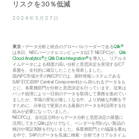
初期トレーニング
リスクを30％低減
Qlik
ニュースルーム
製品関連
事業所 / 連絡先
2024年3月27日
Talend
東京
– データ分析と統合のグローバルリーダーである
Qlik®
は本日、NECパーソナルコンピュータ(以下 NECPC)が、
Qlik
Cloud Analytics®とQlik Data Integration®
を導入し、リアルタ
イムデータによる精度の高い分析と意思決定を実現するICT
基盤を、全社的に確立したことを発表しました。
国内PC市場大手のNECPCでは、基幹情報システムである
SAP ECC(ERP Central Component)から得られるデータをも
とに、各業務部門が分析と意思決定を行っています。従来は
バッチ処理により一日前のデータを取得して業務を進めてい
ましたが、市場の変化が激しくなる中、より的確な判断を下
すために、分単位で更新される最新のデータを利活用する仕
組みが必要になっていました。
NECPCは、会社設立時からデータ分析と意思決定の基盤に
活用してきたQlikばかりでなく、ベンダーを問わない製品の
検討や実証実験を行ないました。各業務部門との協議を重ね
る中で、SAPのデータを高速に検索・分析できリアルタイム