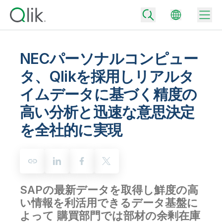
NECパーソナルコンピュー
タ、Qlikを採用しリアルタ
Back
イムデータに基づく精度の
Back
Back
高い分析と迅速な意思決定
Qlik が選ばれる理由
Back
を全社的に実現
データ統合
データをビジネス成果へ
データ統合とデータ品質の価格
テクノロジーパートナーとの連携
イベント / Web セミナー
データ分析と AI
適切なデータ統合プランで、信頼できるデータを迅速に提供し、よりスマー
トな意思決定を促進します。
Back
Qlik のデータ統合とデータ分析の価値を最大化
Back
リソースライブラリ
すべての製品
SAPの最新データを取得し鮮度の高
データ分析の価格
Back
コミュニティ
い情報を利活用できるデータ基盤に
カスタマーサポート
企業情報
適切なデータ分析プランで、より優れたインサイトを獲得し、ビジネス成果
よって 購買部門では部材の余剰在庫
コミュニティ
カスタマーポータル
採用情報
の達成をサポートします。