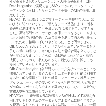
性が高まるQlikのソリューションへの評価が高まり、Qlik
Data Integrationで実現できるSAPデータのリアルタイムリロ
ーディングに着目した新たなデータ基盤へのQlikの採用が決
定しました。
NECPC ICT戦略部 シニアマネージャー 中島智久氏は、次
のように述べています。「新たなデータ基盤により、 部材
を過剰に調達するリスクを最大30%低減することができま
した。調達部門のバイヤーは、在庫データをもとに、今まで
は勘と経験で部材の先々の所要量を予測して購入先へ提示し
ていたため、精度にばらつきがあったことは否めません。
Qlik Cloud Analyticsにより、リアルタイムでSAPデータを入
手し非常に効率的に、かつほぼ自動で需給計画を立てること
が可能になりました。さらに、Qlik製品は絶え間なく機能が
成長しているので、私たちのさらに新たな挑戦に際しても、
検討していきたいと考えています。」
Qlik Cloud Analyticsは各部門でのデータ分析ツールとしても
採用されています。共通のダッシュボードを全社的に利用で
きる統一的な環境が生まれた結果、ファイナンス部門向けの
ダッシュボードがその使いやすさから社内で共有され他部門
が独自のレポートを作成する必要がなくなるなど、全社的な
業務の効率化に貢献しています。
NECPCは、生産管理や品質管理などSAP以外のICT基盤を利
用しているシステムのデータもリアルタイムに結合すること
を視野に入れており、さらに機械学習のニーズも社内での掘