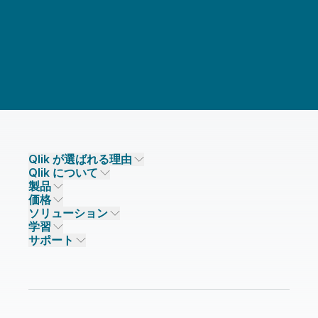
Qlik が選ばれる理由
Qlik について
Qlik が選ばれる理由
製品
信頼とセキュリティ
企業情報
価格
データ統合とデータ品質
信頼とプライバシー
採用情報
ソリューション
信頼と AI
ニュースルーム
データ統合
Qlik Talend
学習
ソリューションパートナー
主なテクノロジーパートナー
事業所 / 連絡先
データ分析
Qlik Talend Cloud
サポート
データソースとターゲット
AI / 機械学習
イベント
Talend Data Fabric
パートナー検索
コミュニティ
リソース
サポート
データ分析
オンライントレーニング
リソースライブラリ
Qlik Cloud Analytics
製品関連
Qlik Answers
Qlik Predict