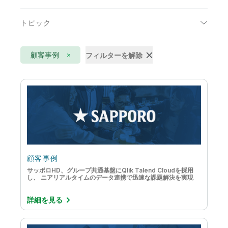
エネルギーおよび公共事業
トピック
コミュニケーション
AI
ハイテク
顧客事例
フィルターを解除
DataOps
公共部門
IoT アナリティクス
医療
アクティブインテリジェンス
小売
クラウドデータの移行
消費者製品
データウェアハウスの自動化
生命科学
データストリーミング
顧客事例
製造
サッポロHD、グループ共通基盤にQlik Talend Cloudを採用
データのモダナイゼーション
し、 ニアリアルタイムのデータ連携で迅速な課題解決を実現
輸送 / ロジスティクス
データの品質と統制
金融サービス
詳細を見る
データリテラシー