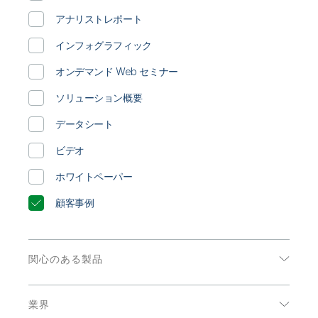
初期トレーニング
Qlik
ニュースルーム
製品関連
アナリストレポート
事業所 / 連絡先
Talend
インフォグラフィック
オンデマンド Web セミナー
ソリューション概要
データシート
ビデオ
ホワイトペーパー
顧客事例
関心のある製品
データ分析
業界
データ統合