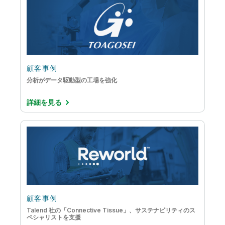
データレイクの構築
ビッグデータ
メインフレームからクラウドへの移行
拡張アナリティクス
顧客事例
組み込み型アナリティクス
分析がデータ駆動型の工場を強化
詳細を見る
顧客事例
Talend 社の「Connective Tissue」、サステナビリティのス
ペシャリストを支援