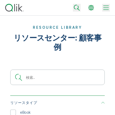
RESOURCE LIBRARY
リソースセンター: 顧客事
Back
例
Back
Back
Qlik が選ばれる理由
Back
データ統合
データをビジネス成果へ
データ統合とデータ品質の価格
テクノロジーパートナーとの連携
イベント / Web セミナー
データ分析と AI
適切なデータ統合プランで、信頼できるデータを迅速に提供し、よりスマー
トな意思決定を促進します。
Back
Qlik のデータ統合とデータ分析の価値を最大化
Back
リソースライブラリ
すべての製品
データ分析の価格
Back
コミュニティ
リソースタイプ
カスタマーサポート
企業情報
適切なデータ分析プランで、より優れたインサイトを獲得し、ビジネス成果
コミュニティ
カスタマーポータル
eBook
採用情報
の達成をサポートします。