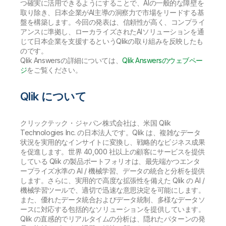
つ確実に活用できるようにすることで、AIの一般的な障壁を
取り除き、日本企業がAI主導の洞察力で市場をリードする基
盤を構築します。今回の発表は、信頼性が高く、コンプライ
アンスに準拠し、ローカライズされたAIソリューションを通
じて日本企業を支援するというQlikの取り組みを反映したも
のです。
Qlik Answersの詳細については、
Qlik Answersのウェブペー
ジ
をご覧ください。
Qlik について
クリックテック・ジャパン株式会社は、米国 Qlik
Technologies Inc. の日本法人です。Qlik は、複雑なデータ
状況を実用的なインサイトに変換し、戦略的なビジネス成果
を促進します。世界 40,000 社以上の顧客にサービスを提供
している Qlik の製品ポートフォリオは、最先端かつエンタ
ープライズ水準の AI / 機械学習、データの統合と分析を提供
します。さらに、実用的で高度な拡張性を備えた Qlik の AI /
機械学習ツールで、適切で迅速な意思決定を可能にします。
また、優れたデータ統合およびデータ統制、多様なデータソ
ースに対応する包括的なソリューションを提供しています。
Qlik の直感的でリアルタイムの分析は、隠れたパターンの発