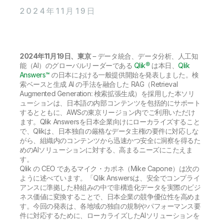
初期トレーニング
Qlik
ニュースルーム
2024年11月19日
製品関連
事業所 / 連絡先
Talend
2024年11月19日、東京
– データ統合、データ分析、人工知
能（AI）のグローバルリーダーである
Qlik®
は本日、
Qlik
Answers™
の日本における一般提供開始を発表しました。検
索ベースと生成 AI の手法を融合した RAG（Retrieval
Augmented Generation: 検索拡張生成）を採用した本ソリ
ューションは、日本語の内部コンテンツを包括的にサポート
するとともに、AWSの東京リージョン内でご利用いただけ
ます。Qlik Answersを日本企業向けにローカライズすること
で、Qlikは、日本独自の厳格なデータ主権の要件に対応しな
がら、組織内のコンテンツから迅速かつ安全に洞察を得るた
めのAIソリューションに対する、高まるニーズにこたえま
す。
Qlik の CEO であるマイク・カポネ（Mike Capone）は次の
ように述べています。「Qlik Answersは、安全でコンプライ
アンスに準拠した枠組みの中で非構造化データを実際のビジ
ネス価値に変換することで、日本企業の競争優位性を高めま
す。今回の発表は、各地域の独自の規制やパフォーマンス要
件に対応するために、ローカライズしたAIソリューションを