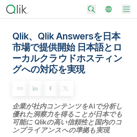
Qlik、Qlik Answersを日本
市場で提供開始 日本語とロ
Back
ーカルクラウドホスティン
Back
Back
グへの対応を実現
Qlik が選ばれる理由
Back
データ統合
データをビジネス成果へ
データ統合とデータ品質の価格
テクノロジーパートナーとの連携
イベント / Web セミナー
データ分析と AI
適切なデータ統合プランで、信頼できるデータを迅速に提供し、よりスマー
トな意思決定を促進します。
企業が社内コンテンツをAIで分析し
Back
Qlik のデータ統合とデータ分析の価値を最大化
Back
優れた洞察力を得ることが日本でも
リソースライブラリ
すべての製品
データ分析の価格
Back
可能に Qlikの高い信頼性と国内のコ
コミュニティ
カスタマーサポート
企業情報
ンプライアンスへの準拠も実現
適切なデータ分析プランで、より優れたインサイトを獲得し、ビジネス成果
コミュニティ
カスタマーポータル
採用情報
の達成をサポートします。