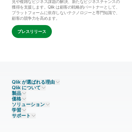
見や複雑なビジネス課題の解決、新たなビジネスチャンスの
獲得を支援します。Qlik は顧客の戦略的パートナーとして、
プラットフォームに依存しないテクノロジーと専門知識で、
顧客の競争力を高めます。
プレスリリース
Qlik が選ばれる理由
Qlik について
Qlik が選ばれる理由
製品
信頼とセキュリティ
企業情報
価格
データ統合とデータ品質
信頼とプライバシー
採用情報
ソリューション
信頼と AI
ニュースルーム
データ統合
Qlik Talend
学習
ソリューションパートナー
主なテクノロジーパートナー
事業所 / 連絡先
データ分析
Qlik Talend Cloud
サポート
データソースとターゲット
AI / 機械学習
イベント
Talend Data Fabric
パートナー検索
コミュニティ
リソース
サポート
データ分析