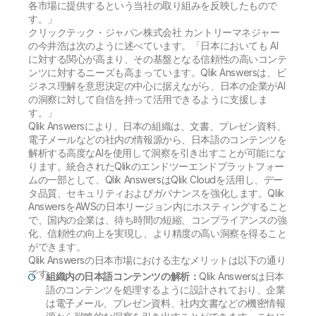
各市場に提供するという当社の取り組みを反映したもので
す。」
クリックテック・ジャパン株式会社 カントリーマネジャー
の今井浩は次のように述べています。「日本においても AI
に対する関心が高まり、その基盤となる信頼性の高いコンテ
ンツに対するニーズも高まっています。Qlik Answersは、ビ
ジネス理解を意思決定の中心に据えながら、日本の企業がAI
の洞察に対して自信を持って活用できるように支援しま
す。」
Qlik Answersにより、日本の組織は、文書、プレゼン資料、
電子メールなどの社内の情報源から、日本語のコンテンツを
解析する高度なAIを使用して洞察を引き出すことが可能にな
ります。統合されたQlikのエンドツーエンドプラットフォー
ムの一部として、Qlik AnswersはQlik Cloudを活用し、デー
タ品質、セキュリティおよびガバナンスを強化します。Qlik
AnswersをAWSの日本リージョン内にホスティングすること
で、国内の企業は、待ち時間の短縮、コンプライアンスの強
化、信頼性の向上を実現し、より精度の高い洞察を得ること
ができます。
Qlik Answersの日本市場における主なメリットは以下の通り
です。
組織内の日本語コンテンツの解析：
Qlik Answersは日本
語のコンテンツを処理するように設計されており、企業
は電子メール、プレゼン資料、社内文書などの機密情報