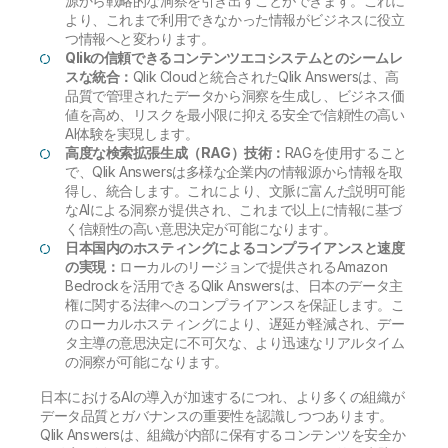
源から戦略的な洞察を引き出すことができます。これに
より、これまで利用できなかった情報がビジネスに役立
つ情報へと変わります。
Qlikの信頼できるコンテンツエコシステムとのシームレ
スな統合：
Qlik Cloudと統合されたQlik Answersは、高
品質で管理されたデータから洞察を生成し、ビジネス価
値を高め、リスクを最小限に抑える安全で信頼性の高い
AI体験を実現します。
高度な検索拡張生成（RAG）技術：
RAGを使用すること
で、Qlik Answersは多様な企業内の情報源から情報を取
得し、統合します。これにより、文脈に富んだ説明可能
なAIによる洞察が提供され、これまで以上に情報に基づ
く信頼性の高い意思決定が可能になります。
日本国内のホスティングによるコンプライアンスと速度
の実現：
ローカルのリージョンで提供されるAmazon
Bedrockを活用できるQlik Answersは、日本のデータ主
権に関する法律へのコンプライアンスを保証します。こ
のローカルホスティングにより、遅延が軽減され、デー
タ主導の意思決定に不可欠な、より迅速なリアルタイム
の洞察が可能になります。
日本におけるAIの導入が加速するにつれ、より多くの組織が
データ品質とガバナンスの重要性を認識しつつあります。
Qlik Answersは、組織が内部に保有するコンテンツを安全か