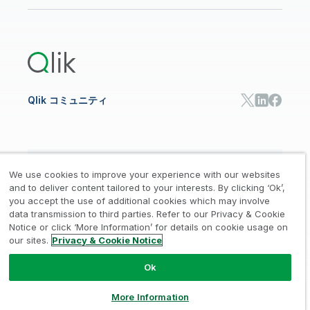
オンライントレーニング
リソースライブラリ
Qlik Cloud Analytics
製品関連
Qlik Answers
Qlik Predict
Qlik Automate
Qlik コミュニティ
日本語
We use cookies to improve your experience with our websites
and to deliver content tailored to your interests. By clicking ‘Ok’,
you accept the use of additional cookies which may involve
data transmission to third parties. Refer to our Privacy & Cookie
法的規約
プライバシーとクッキー通知
商標
/
/
/
Notice or click ‘More Information’ for details on cookie usage on
our sites.
Privacy & Cookie Notice
Trust
利用規約
個人情報取り扱い申請
/
/
Ok
© 1993-2026 QlikTech International
AB, All Rights Reserved
More Information