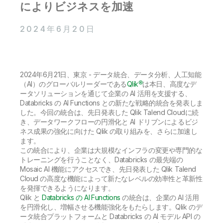
初期トレーニング
によりビジネスを加速
Qlik
ニュースルーム
製品関連
事業所 / 連絡先
2024年6月20日
Talend
2024年6月21日、東京 - データ統合、データ分析、人工知能
（AI）のグローバルリーダーである
Qlik®
は本日、高度なデ
ータソリューションを通じて企業の AI 活用を支援する、
Databricks の AI Functions との新たな戦略的統合を発表しま
した。今回の統合は、先日発表した Qlik Talend Cloudに続
き、データワークフローの円滑化と AI ドリブンによるビジ
ネス成果の強化に向けた Qlik の取り組みを、さらに加速し
ます。
この統合により、企業は大規模なインフラの変更や専門的な
トレーニングを行うことなく、Databricks の最先端の
Mosaic AI 機能にアクセスでき、先日発表した Qlik Talend
Cloud の高度な機能によって新たなレベルの効率性と革新性
を発揮できるようになります。
Qlik と
Databricks の AI Functions
の統合は、企業の AI 活用
を円滑化し、増幅させる機能強化をもたらします。Qlik のデ
ータ統合プラットフォームと Databricks の AI モデル API の