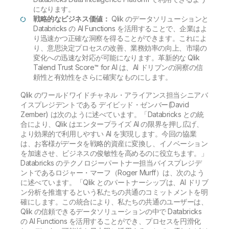
になります。
戦略的なビジネス価値：
Qlik のデータソリューションと
Databricks の AI Functions を活用することで、企業はよ
り迅速かつ正確な洞察を得ることができます。これによ
り、意思決定プロセスの改善、業務効率の向上、市場の
変化への迅速な対応が可能になります。革新的な Qlik
Talend Trust Score™ for AI は、AI ドリブンの洞察の信
頼性と有効性をさらに確実なものにします。
Qlik のワールドワイドチャネル・アライアンス担当シニアバ
イスプレジデントである デイビッド・ゼンバー(David
Zember) は次のように述べています。「Databricks との統
合により、Qlik はエンタープライズ AI の限界を押し広げ、
より効果的で利用しやすい AI を実現します。今回の協業
は、お客様がデータを戦略的資産に変換し、イノベーション
を加速させ、ビジネスの俊敏性を高めるのに役立ちます。」
Databricks のテクノロジーパートナー担当バイスプレジデ
ントであるロジャー・マーフ（Roger Murff）は、次のよう
に述べています。「Qlik とのパートナーシップは、AI ドリブ
ン分析を推進するという私たちの共通のコミットメントを明
確にします。この統合により、私たちの共通のユーザーは、
Qlik の信頼できるデータソリューションの中で Databricks
の AI Functions を活用することができ、プロセスを円滑化