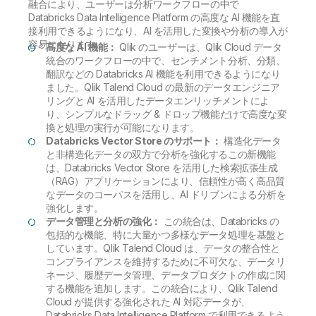
融合により、ユーザーは分析ワークフローの中で
Databricks Data Intelligence Platform の高度な AI 機能を直
接利用できるようになり、AI を活用した変換や分析の導入が
容易になります。
高度な AI 機能：
Qlik のユーザーは、Qlik Cloud データ
統合のワークフローの中で、センチメント分析、分類、
翻訳などの Databricks AI 機能を利用できるようになり
ました。Qlik Talend Cloud の最新のデータエンジニア
リングと AI を活用したデータエンリッチメントによ
り、シンプルなドラッグ & ドロップ機能だけで高度な変
換と処理の実行が可能になります。
Databricks Vector Store のサポート：
構造化データ
と非構造化データの双方で分析を強化するこの新機能
は、Databricks Vector Store を活用した検索拡張生成
（RAG）アプリケーションにより、信頼性が高く高品質
なデータのコーパスを活用し、AI ドリブンによる分析を
強化します。
データ管理と分析の強化：
この統合は、Databricks の
包括的な機能、特に大量かつ多様なデータ処理を基盤と
しています。Qlik Talend Cloud は、データの整合性と
コンプライアンスを維持するために不可欠な、データリ
ネージ、履歴データ管理、データプロダクトの作成に関
する機能を追加します。この統合により、Qlik Talend
Cloud が提供する強化された AI 対応データが、
Databricks Data Intelligence Platform で利用できるよう