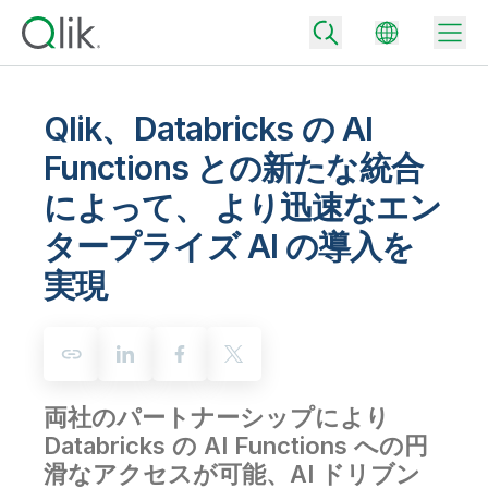
Qlik、Databricks の AI
Functions との新たな統合
Back
によって、 より迅速なエン
Back
Back
タープライズ AI の導入を
Qlik が選ばれる理由
Back
実現
データ統合
データをビジネス成果へ
データ統合とデータ品質の価格
テクノロジーパートナーとの連携
イベント / Web セミナー
データ分析と AI
適切なデータ統合プランで、信頼できるデータを迅速に提供し、よりスマー
トな意思決定を促進します。
Back
Qlik のデータ統合とデータ分析の価値を最大化
Back
リソースライブラリ
すべての製品
両社のパートナーシップにより
データ分析の価格
Back
コミュニティ
Databricks の AI Functions への
円
カスタマーサポート
企業情報
適切なデータ分析プランで、より優れたインサイトを獲得し、ビジネス成果
滑なアクセスが可能、AI ドリブン
コミュニティ
カスタマーポータル
採用情報
の達成をサポートします。