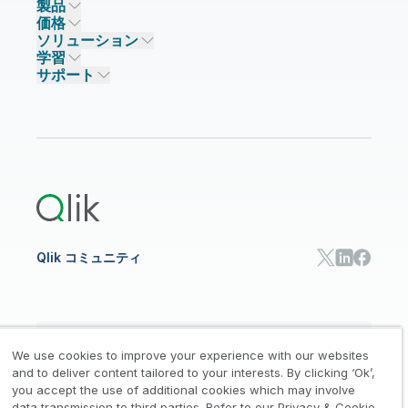
製品
信頼とセキュリティ
企業情報
価格
データ統合とデータ品質
信頼とプライバシー
採用情報
ソリューション
信頼と AI
ニュースルーム
データ統合
Qlik Talend
学習
ソリューションパートナー
主なテクノロジーパートナー
事業所 / 連絡先
データ分析
Qlik Talend Cloud
サポート
データソースとターゲット
AI / 機械学習
イベント
Talend Data Fabric
パートナー検索
コミュニティ
リソース
サポート
データ分析
オンライントレーニング
リソースライブラリ
Qlik Cloud Analytics
製品関連
Qlik Answers
Qlik Predict
Qlik Automate
Qlik コミュニティ
日本語
We use cookies to improve your experience with our websites
and to deliver content tailored to your interests. By clicking ‘Ok’,
you accept the use of additional cookies which may involve
data transmission to third parties. Refer to our Privacy & Cookie