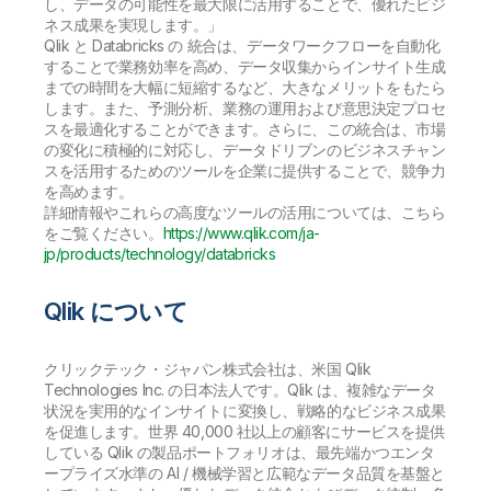
し、データの可能性を最大限に活用することで、優れたビジ
ネス成果を実現します。」
Qlik と Databricks の 統合は、データワークフローを自動化
することで業務効率を高め、データ収集からインサイト生成
までの時間を大幅に短縮するなど、大きなメリットをもたら
します。また、予測分析、業務の運用および意思決定プロセ
スを最適化することができます。さらに、この統合は、市場
の変化に積極的に対応し、データドリブンのビジネスチャン
スを活用するためのツールを企業に提供することで、競争力
を高めます。
詳細情報やこれらの高度なツールの活用については、こちら
をご覧ください。
https://www.qlik.com/ja-
jp/products/technology/databricks
Qlik について
クリックテック・ジャパン株式会社は、米国 Qlik
Technologies Inc. の日本法人です。Qlik は、複雑なデータ
状況を実用的なインサイトに変換し、戦略的なビジネス成果
を促進します。世界 40,000 社以上の顧客にサービスを提供
している Qlik の製品ポートフォリオは、最先端かつエンタ
ープライズ水準の AI / 機械学習と広範なデータ品質を基盤と