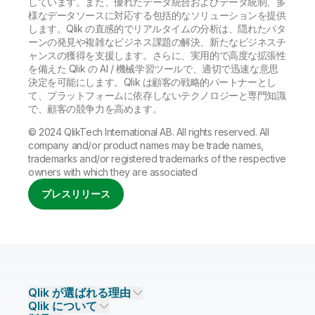
しています。また、優れたデータ統合およびデータ統制、多
様なデータソースに対応する包括的なソリューションを提供
します。Qlik の直感的でリアルタイムの分析は、隠れたパタ
ーンの発見や複雑なビジネス課題の解決、新たなビジネスチ
ャンスの獲得を支援します。さらに、実用的で高度な拡張性
を備えた Qlik の AI / 機械学習ツールで、適切で迅速な意思
決定を可能にします。Qlik は顧客の戦略的パートナーとし
て、プラットフォームに依存しないテクノロジーと専門知識
で、顧客の競争力を高めます。
© 2024 QlikTech International AB. All rights reserved. All
company and/or product names may be trade names,
trademarks and/or registered trademarks of the respective
owners with which they are associated
プレスリリース
Qlik が選ばれる理由
Qlik について
Qlik が選ばれる理由