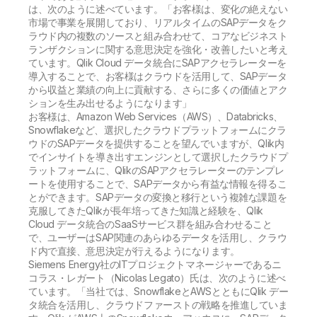
は、次のように述べています。「お客様は、変化の絶えない
市場で事業を展開しており、リアルタイムのSAPデータをク
ラウド内の複数のソースと組み合わせて、コアなビジネスト
ランザクションに関する意思決定を強化・改善したいと考え
ています。Qlik Cloud データ統合にSAPアクセラレーターを
導入することで、お客様はクラウドを活用して、SAPデータ
から収益と業績の向上に貢献する、さらに多くの価値とアク
ションを生み出せるようになります」
お客様は、Amazon Web Services（AWS）、Databricks、
Snowflakeなど、選択したクラウドプラットフォームにクラ
ウドのSAPデータを提供することを望んでいますが、Qlik内
でインサイトを導き出すエンジンとして選択したクラウドプ
ラットフォームに、QlikのSAPアクセラレーターのテンプレ
ートを使用することで、SAPデータから有益な情報を得るこ
とができます。SAPデータの変換と移行という複雑な課題を
克服してきたQlikが長年培ってきた知識と経験を、Qlik
Cloud データ統合のSaaSサービス群を組み合わせること
で、ユーザーはSAP関連のあらゆるデータを活用し、クラウ
ド内で直接、意思決定が行えるようになります。
Siemens Energy社のITプロジェクトマネージャーであるニ
コラス・レガート（Nicolas Legato）氏は、次のように述べ
ています。「当社では、SnowflakeとAWSとともにQlik デー
タ統合を活用し、クラウドファーストの戦略を推進していま