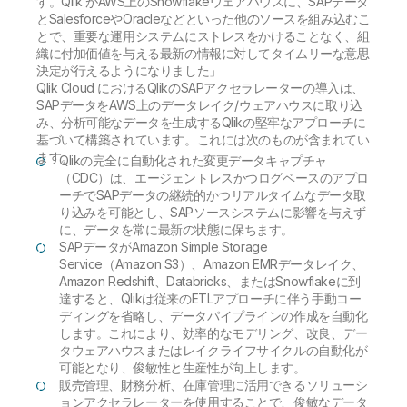
す。Qlik がAWS上のSnowflakeウェアハウスに、SAPデータ
とSalesforceやOracleなどといった他のソースを組み込むこ
とで、重要な運用システムにストレスをかけることなく、組
織に付加価値を与える最新の情報に対してタイムリーな意思
決定が行えるようになりました」
Qlik Cloud におけるQlikのSAPアクセラレーターの導入は、
SAPデータをAWS上のデータレイク/ウェアハウスに取り込
み、分析可能なデータを生成するQlikの堅牢なアプローチに
基づいて構築されています。これには次のものが含まれてい
ます。
Qlikの完全に自動化された変更データキャプチャ
（CDC）は、エージェントレスかつログベースのアプロ
ーチでSAPデータの継続的かつリアルタイムなデータ取
り込みを可能とし、SAPソースシステムに影響を与えず
に、データを常に最新の状態に保ちます。
SAPデータがAmazon Simple Storage
Service（Amazon S3）、Amazon EMRデータレイク、
Amazon Redshift、Databricks、またはSnowflakeに到
達すると、Qlikは従来のETLアプローチに伴う手動コー
ディングを省略し、データパイプラインの作成を自動化
します。これにより、効率的なモデリング、改良、デー
タウェアハウスまたはレイクライフサイクルの自動化が
可能となり、俊敏性と生産性が向上します。
販売管理、財務分析、在庫管理に活用できるソリューシ
ョンアクセラレーターを使用することで、俊敏なデータ