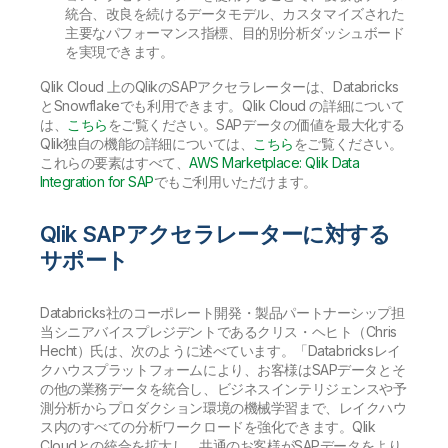
統合、改良を続けるデータモデル、カスタマイズされた
主要なパフォーマンス指標、目的別分析ダッシュボード
を実現できます。
Qlik Cloud 上のQlikのSAPアクセラレーターは、Databricks
とSnowflakeでも利用できます。Qlik Cloud の詳細について
は、
こちら
をご覧ください。SAPデータの価値を最大化する
Qlik独自の機能の詳細については、
こちら
をご覧ください。
これらの要素はすべて、
AWS Marketplace: Qlik Data
Integration for SAP
でもご利用いただけます。
Qlik SAPアクセラレーターに対する
サポート
Databricks社のコーポレート開発・製品パートナーシップ担
当シニアバイスプレジデントであるクリス・ヘヒト（Chris
Hecht）氏は、次のように述べています。「Databricksレイ
クハウスプラットフォームにより、お客様はSAPデータとそ
の他の業務データを統合し、ビジネスインテリジェンスや予
測分析からプロダクション環境の機械学習まで、レイクハウ
ス内のすべての分析ワークロードを強化できます。Qlik
Cloudとの統合を拡大し、共通のお客様がSAPデータをより