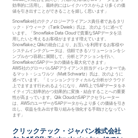
効率的に活用し、最終的にはレイクハウスからより多くの価
値を引き出すことができることを嬉しく思います」
Snowflake社のテクノロジーアライアンス責任者であるタリ
ック・ドウィーク（Tarik Dwiek）氏は、次のように述べて
います。「Snowflake Data Cloudで貴重なSAPデータを活
用したいと考えるお客様がますます増えています。
SnowflakeとQlikの統合により、お互いを利用するお客様や
システムインテグレータは、信頼できるソリューションをシ
ンプルかつ容易に展開して、分析とアクションを行い、
SnowflakeのSAPデータの価値を最大化できます」
AWS社のグローバルSAPアライアンス担当ディレクターであ
るマット・シュワルツ（Matt Schwartz）氏は、次のように
述べています。「ミッションクリティカルな分析がクラウド
上でますます行われるようになり、AWS上でSAPデータをネ
イティブに効率的かつ効果的に変換・結合することへの重要
性が高まっています。Qlik CloudのSAPアクセラレーター
は、AWSのユーザーがSAPデータからより多くの価値を引き
出し、収益を生み出す取り組みを強化する手助けとなってい
ます」
クリックテック・ジャパン株式会社