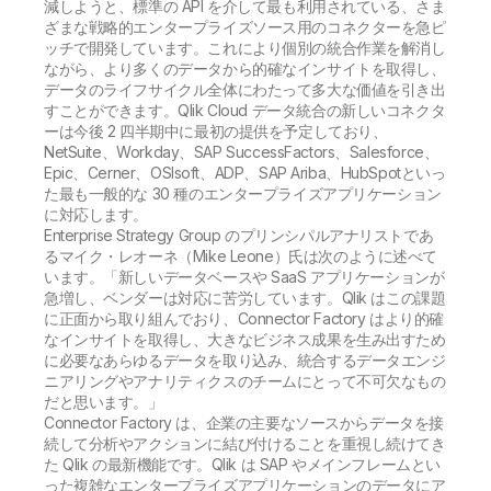
減しようと、標準の API を介して最も利用されている、さま
ざまな戦略的エンタープライズソース用のコネクターを急ピ
ッチで開発しています。これにより個別の統合作業を解消し
ながら、より多くのデータから的確なインサイトを取得し、
データのライフサイクル全体にわたって多大な価値を引き出
すことができます。Qlik Cloud データ統合の新しいコネクタ
ーは今後 2 四半期中に最初の提供を予定しており、
NetSuite、Workday、SAP SuccessFactors、Salesforce、
Epic、Cerner、OSIsoft、ADP、SAP Ariba、HubSpotといっ
た最も一般的な 30 種のエンタープライズアプリケーション
に対応します。
Enterprise Strategy Group のプリンシパルアナリストであ
るマイク・レオーネ（Mike Leone）氏は次のように述べて
います。「新しいデータベースや SaaS アプリケーションが
急増し、ベンダーは対応に苦労しています。Qlik はこの課題
に正面から取り組んでおり、Connector Factory はより的確
なインサイトを取得し、大きなビジネス成果を生み出すため
に必要なあらゆるデータを取り込み、統合するデータエンジ
ニアリングやアナリティクスのチームにとって不可欠なもの
だと思います。」
Connector Factory は、企業の主要なソースからデータを接
続して分析やアクションに結び付けることを重視し続けてき
た Qlik の最新機能です。Qlik は SAP やメインフレームとい
った複雑なエンタープライズアプリケーションのデータにア