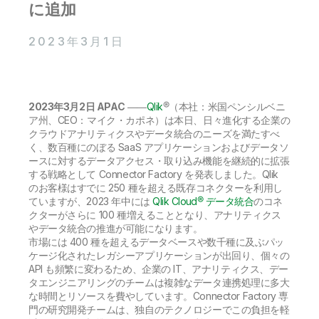
初期トレーニング
に追加
Qlik
ニュースルーム
製品関連
事業所 / 連絡先
2023年3月1日
Talend
2023年3月2日 APAC
――
Qlik
®（本社：米国ペンシルベニ
ア州、CEO：マイク・カポネ）は本日、日々進化する企業の
クラウドアナリティクスやデータ統合のニーズを満たすべ
く、数百種にのぼる SaaS アプリケーションおよびデータソ
ースに対するデータアクセス・取り込み機能を継続的に拡張
する戦略として Connector Factory を発表しました。Qlik
のお客様はすでに 250 種を超える既存コネクターを利用し
ていますが、2023 年中には
Qlik Cloud® データ統合
のコネ
クターがさらに 100 種増えることとなり、アナリティクス
やデータ統合の推進が可能になります。
市場には 400 種を超えるデータベースや数千種に及ぶパッ
ケージ化されたレガシーアプリケーションが出回り、個々の
API も頻繁に変わるため、企業の IT、アナリティクス、デー
タエンジニアリングのチームは複雑なデータ連携処理に多大
な時間とリソースを費やしています。Connector Factory 専
門の研究開発チームは、独自のテクノロジーでこの負担を軽