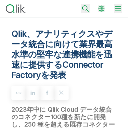
Qlik、アナリティクスやデ
ータ統合に向けて業界最高
Back
水準の堅牢な連携機能を迅
Back
Back
速に提供するConnector
Qlik が選ばれる理由
Back
Factoryを発表
データ統合
データをビジネス成果へ
データ統合とデータ品質の価格
テクノロジーパートナーとの連携
イベント / Web セミナー
データ分析と AI
適切なデータ統合プランで、信頼できるデータを迅速に提供し、よりスマー
トな意思決定を促進します。
Back
Qlik のデータ統合とデータ分析の価値を最大化
Back
リソースライブラリ
すべての製品
2023年中に Qlik Cloud データ統合
データ分析の価格
Back
コミュニティ
のコネクター100種を新たに開発
カスタマーサポート
企業情報
適切なデータ分析プランで、より優れたインサイトを獲得し、ビジネス成果
し、250 種を超える既存コネクター
コミュニティ
カスタマーポータル
採用情報
の達成をサポートします。