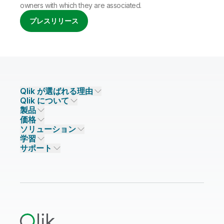
owners with which they are associated.
プレスリリース
Qlik が選ばれる理由
Qlik について
Qlik が選ばれる理由
製品
信頼とセキュリティ
企業情報
価格
データ統合とデータ品質
信頼とプライバシー
採用情報
ソリューション
信頼と AI
ニュースルーム
データ統合
Qlik Talend
学習
ソリューションパートナー
主なテクノロジーパートナー
事業所 / 連絡先
データ分析
Qlik Talend Cloud
サポート
データソースとターゲット
AI / 機械学習
イベント
Talend Data Fabric
パートナー検索
コミュニティ
リソース
サポート
データ分析
オンライントレーニング
リソースライブラリ
Qlik Cloud Analytics
製品関連
Qlik Answers
Qlik Predict
Qlik Automate