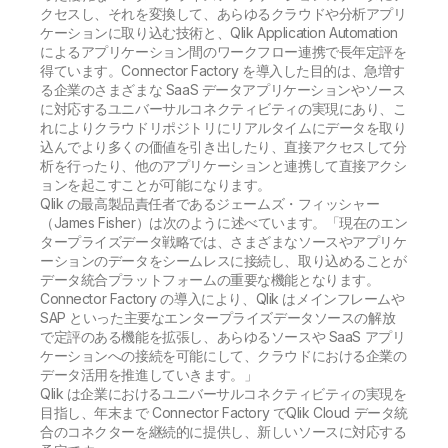
クセスし、それを変換して、あらゆるクラウドや分析アプリ
ケーションに取り込む技術と、Qlik Application Automation
によるアプリケーション間のワークフロー連携で長年定評を
得ています。Connector Factory を導入した目的は、急増す
る企業のさまざまな SaaS データアプリケーションやソース
に対応するユニバーサルコネクティビティの実現にあり、こ
れによりクラウドリポジトリにリアルタイムにデータを取り
込んでより多くの価値を引き出したり、直接アクセスして分
析を行ったり、他のアプリケーションと連携して直接アクシ
ョンを起こすことが可能になります。
Qlik の最高製品責任者であるジェームズ・フィッシャー
（James Fisher）は次のように述べています。「現在のエン
タープライズデータ戦略では、さまざまなソースやアプリケ
ーションのデータをシームレスに接続し、取り込めることが
データ統合プラットフォームの重要な機能となります。
Connector Factory の導入により、Qlik はメインフレームや
SAP といった主要なエンタープライズデータソースの解放
で定評のある機能を拡張し、あらゆるソースや SaaS アプリ
ケーションへの接続を可能にして、クラウドにおける企業の
データ活用を推進していきます。」
Qlik は企業におけるユニバーサルコネクティビティの実現を
目指し、年末まで Connector Factory でQlik Cloud データ統
合のコネクターを継続的に提供し、新しいソースに対応する