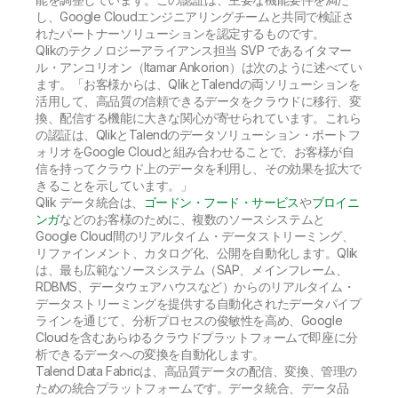
し、Google Cloudエンジニアリングチームと共同で検証さ
れたパートナーソリューションを認定するものです。
Qlikのテクノロジーアライアンス担当 SVP であるイタマー
ル・アンコリオン（Itamar Ankorion）は次のように述べてい
ます。「お客様からは、QlikとTalendの両ソリューションを
活用して、高品質の信頼できるデータをクラウドに移行、変
換、配信する機能に大きな関心が寄せられています。これら
の認証は、QlikとTalendのデータソリューション・ポートフ
ォリオをGoogle Cloudと組み合わせることで、お客様が自
信を持ってクラウド上のデータを利用し、その効果を拡大で
きることを示しています。」
Qlik データ統合は、
ゴードン・フード・サービス
や
ブロイニ
ンガ
などのお客様のために、複数のソースシステムと
Google Cloud間のリアルタイム・データストリーミング、
リファインメント、カタログ化、公開を自動化します。Qlik
は、最も広範なソースシステム（SAP、メインフレーム、
RDBMS、データウェアハウスなど）からのリアルタイム・
データストリーミングを提供する自動化されたデータパイプ
ラインを通じて、分析プロセスの俊敏性を高め、Google
Cloudを含むあらゆるクラウドプラットフォームで即座に分
析できるデータへの変換を自動化します。
Talend Data Fabricは、高品質データの配信、変換、管理の
ための統合プラットフォームです。データ統合、データ品