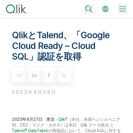
QlikとTalend、「Google
Cloud Ready – Cloud
Back
SQL」認証を取得
Back
Back
Qlik が選ばれる理由
Back
データ統合
データをビジネス成果へ
データ統合とデータ品質の価格
2023年9月26日
テクノロジーパートナーとの連携
イベント / Web セミナー
データ分析と AI
適切なデータ統合プランで、信頼できるデータを迅速に提供し、よりスマー
トな意思決定を促進します。
Back
Qlik のデータ統合とデータ分析の価値を最大化
Back
リソースライブラリ
すべての製品
データ分析の価格
Back
コミュニティ
2023年9月27日 東京
-
Qlik
®（本社：米国ペンシルベニア
カスタマーサポート
企業情報
州、CEO：マイク・カポネ）は本日、Qlik データ統合 と
適切なデータ分析プランで、より優れたインサイトを獲得し、ビジネス成果
コミュニティ
カスタマーポータル
採用情報
の達成をサポートします。
Talend® Data Fabric
の両製品において、Cloud SQLに対する