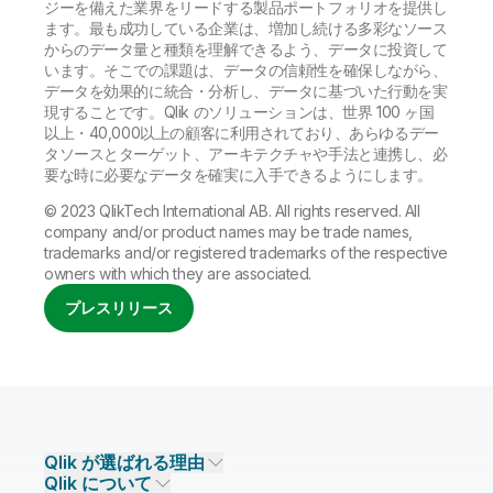
ジーを備えた業界をリードする製品ポートフォリオを提供し
ます。最も成功している企業は、増加し続ける多彩なソース
からのデータ量と種類を理解できるよう、データに投資して
います。そこでの課題は、データの信頼性を確保しながら、
データを効果的に統合・分析し、データに基づいた行動を実
現することです。Qlik のソリューションは、世界 100 ヶ国
以上・40,000以上の顧客に利用されており、あらゆるデー
タソースとターゲット、アーキテクチャや手法と連携し、必
要な時に必要なデータを確実に入手できるようにします。
© 2023 QlikTech International AB. All rights reserved. All
company and/or product names may be trade names,
trademarks and/or registered trademarks of the respective
owners with which they are associated.
プレスリリース
Qlik が選ばれる理由
Qlik について
Qlik が選ばれる理由