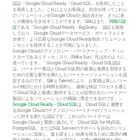
初期トレーニング
Qlik
ニュースルーム
認証「Google Cloud Ready - Cloud SQL」を取得したこと
製品関連
事業所 / 連絡先
を発表しました。これによりお客様は、自信を持ってこれら
のソリューションをGoogle Cloudと組み合わせ、さらに多
Talend
くの価値を引き出すことができます。Qlikはまた、
同様の認
証
である「Google Cloud Ready - BigQuery」 認証も取得
しており、Google Cloudデータサービス・ポートフォリオ
全体で、より広範なGoogle Cloud Ready統合ソリューショ
ンセットを提供することが可能になりました。
Google Cloudのテクノロジー・パートナーシップ・ディレ
クターであるリティカ・スリ（Ritika Suri）氏は次のように
述べています。「Google Cloud Ready - Cloud SQL認証
は、パートナー製品とCloud SQL間の最適な連携を実現する
ための主要な要件を満たしたパートナーソリューションを認
定するものです。QlikとTalendにより、お客様は新しいツー
ルの検討にかける時間を節約し、厳格な検証プロセスを通じ
てCloud SQLと最適に動作することが証明されたパートナー
製品によるソリューションの構築に専念できるのです。」
Google Cloud Ready - Cloud SQL
は、Cloud SQLと連携す
るGoogle Cloudのテクノロジーパートナーのソリューショ
ンに対する新たな認証です。これらのパートナーは、
Google Cloudと緊密に協力して、Cloud SQL for MySQL、
PostgreSQL、またはSQL Serverのサポートを自社のソリュ
ーションに追加し、最も望ましい結果を得るために既存の機
能を調整しています。この認証は、主要な機能要件を満た