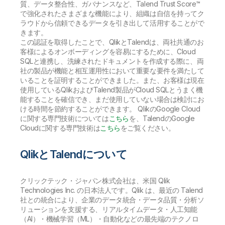
質、データ整合性、ガバナンスなど、Talend Trust Score™
で強化されたさまざまな機能により、組織は自信を持ってク
ラウドから信頼できるデータを引き出して活用することがで
きます。
この認証を取得したことで、QlikとTalendは、両社共通のお
客様によるオンボーディングを容易にするために、Cloud
SQLと連携し、洗練されたドキュメントを作成する際に、両
社の製品が機能と相互運用性において重要な要件を満たして
いることを証明することができました。また、お客様は現在
使用しているQlikおよびTalend製品がCloud SQLとうまく機
能することを確信でき、まだ使用していない場合は検討にお
ける時間を節約することができます。
QlikのGoogle Cloud
に関する専門技術については
こちら
を、TalendのGoogle
Cloudに関する専門技術は
こちら
をご覧ください。
QlikとTalendについて
クリックテック・ジャパン株式会社は、米国 Qlik
Technologies Inc. の日本法人です。Qlik は、最近の Talend
社との統合により、企業のデータ統合・データ品質・分析ソ
リューションを支援する、リアルタイムデータ・人工知能
（AI）・機械学習（ML）・自動化などの最先端のテクノロ