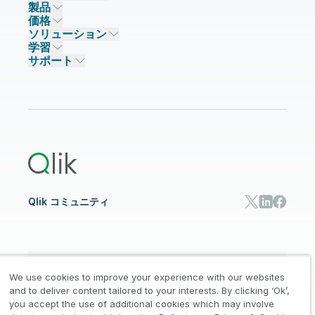
製品
信頼とセキュリティ
企業情報
価格
データ統合とデータ品質
信頼とプライバシー
採用情報
ソリューション
信頼と AI
ニュースルーム
データ統合
Qlik Talend
学習
ソリューションパートナー
主なテクノロジーパートナー
事業所 / 連絡先
データ分析
Qlik Talend Cloud
サポート
データソースとターゲット
AI / 機械学習
イベント
Talend Data Fabric
パートナー検索
コミュニティ
リソース
サポート
データ分析
オンライントレーニング
リソースライブラリ
Qlik Cloud Analytics
製品関連
Qlik Answers
Qlik Predict
Qlik Automate
Qlik コミュニティ
日本語
We use cookies to improve your experience with our websites
and to deliver content tailored to your interests. By clicking ‘Ok’,
you accept the use of additional cookies which may involve