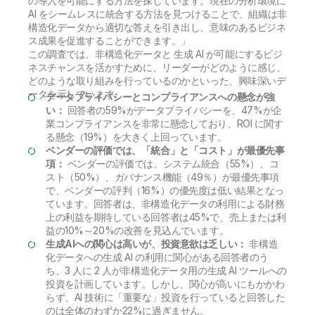
の導入を可能にする方法を探しています。現在の分析環境に
AI をシームレスに統合する方法を見つけることで、組織は非
構造化データから適切な答えを引き出し、意味のあるビジネ
ス成果を促進することができます。」
この調査では、非構造化データと 生成 AI が可能にするビジ
ネスチャンスを活かすために、リーダーがどのように感じ、
どのような取り組みを行っているのかといった、興味深いデ
ータを示しています。
データプライバシーとコンプライアンスへの懸念が強
い：
回答者の59%がデータプライバシーを、47%が企
業コンプライアンスを非常に懸念しており、ROI に関す
る懸念（19%）を大きく上回っています。
ベンダーの評価では、「統合」と「コスト」が最優先事
項：
ベンダーの評価では、システム統合（55%）、コ
スト（50%）、ガバナンス機能（49％）が最優先事項
で、ベンダーの評判（16%）の優先度は低い結果となっ
ています。回答者は、非構造化データの利用による財務
上の利益を期待している回答者は45%で、売上または利
益の10%～20%の改善を見込んでいます。
生成AIへの関心は高いが、投資意欲は乏しい：
非構造
化データへの生成 AI の利用に関心がある回答者のう
ち、3 人に 2 人が非構造化データ用の生成 AI ツールへの
投資を計画しています。しかし、関心が高いにもかかわ
らず、AI 技術に「重要な」投資を行っていると回答した
のは全体のわずか22%に過ぎません。