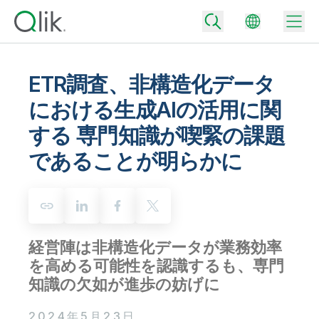
ETR調査、非構造化データ
における生成AIの活用に関
Back
する 専門知識が喫緊の課題
Back
Back
であることが明らかに
Qlik が選ばれる理由
Back
データ統合
データをビジネス成果へ
データ統合とデータ品質の価格
テクノロジーパートナーとの連携
イベント / Web セミナー
データ分析と AI
適切なデータ統合プランで、信頼できるデータを迅速に提供し、よりスマー
トな意思決定を促進します。
経営陣は非構造化データが業務効率
Back
Qlik のデータ統合とデータ分析の価値を最大化
Back
を高める可能性を認識するも、専門
リソースライブラリ
すべての製品
データ分析の価格
Back
知識の欠如が進歩の妨げに
コミュニティ
カスタマーサポート
企業情報
適切なデータ分析プランで、より優れたインサイトを獲得し、ビジネス成果
コミュニティ
カスタマーポータル
採用情報
の達成をサポートします。
2024年5月23日