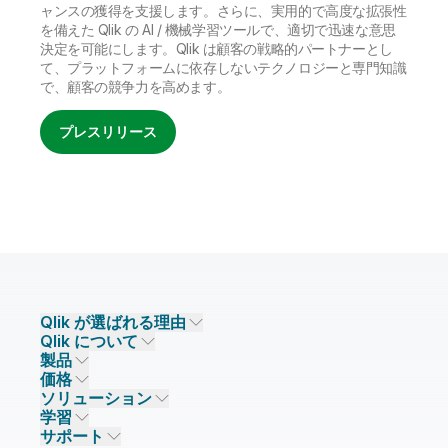
ャンスの獲得を支援します。さらに、実用的で高度な拡張性
を備えた Qlik の AI / 機械学習ツールで、適切で迅速な意思
決定を可能にします。Qlik は顧客の戦略的パートナーとし
て、プラットフォームに依存しないテクノロジーと専門知識
で、顧客の競争力を高めます。
プレスリリース
Qlik が選ばれる理由
Qlik について
Qlik が選ばれる理由
製品
信頼とセキュリティ
企業情報
価格
データ統合とデータ品質
信頼とプライバシー
採用情報
ソリューション
信頼と AI
ニュースルーム
データ統合
Qlik Talend
学習
ソリューションパートナー
主なテクノロジーパートナー
事業所 / 連絡先
データ分析
Qlik Talend Cloud
サポート
データソースとターゲット
AI / 機械学習
イベント
Talend Data Fabric
パートナー検索