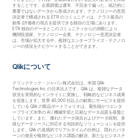
することです。企業調査は通常、不完全で偏った、統計的に
重要ではないデータから形成されます。テクノロジーの意思
決定者で構成される ETR のコミュニティは、クラス最高の
顧客 /評価者の視点を提供できる独自の立場にあります。
ETR 独自のデータとこのコミュニティからの洞察により、
機関投資家、テクノロジー企業、テクノロジー意思決定者
は、市場が拡大する中、複雑なエンタープライズ・テクノロ
ジーの状況をナビゲートすることができます。
Qlikについて
クリックテック・ジャパン株式会社は、米国 Qlik
Technologies Inc. の日本法人です。Qlik は、複雑なデータ
状況を実用的なインサイトに変換し、戦略的なビジネス成果
を促進します。世界 40,000 社以上の顧客にサービスを提供
している Qlik の製品ポートフォリオは、最先端かつエンタ
ープライズ水準の AI / 機械学習と広範なデータ品質を基盤と
しています。また、優れたデータ統合およびデータ統制、多
様なデータソースに対応する包括的なソリューションを提供
します。Qlik の直感的でリアルタイムの分析は、隠れたパタ
ーンの発見や複雑なビジネス課題の解決、新たなビジネスチ