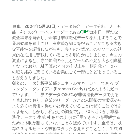
初期トレーニング
Qlik
ニュースルーム
製品関連
事業所 / 連絡先
Talend
東京、2024年5月30日,
- データ統合、データ分析、人工知
能（AI）のグローバルリーダーである
Qlik®
は本日、新たな
調査結果を発表し、企業は非構造化データを活用することで
業務効率を向上させ、有意義な知見を得ることができる大き
な可能性を認識しながらも、多くの企業がこのリソースの効
果的な活用に苦戦していることを明らかにしました。今回の
調査によると、専門知識の不足とツールの不足が大きな障壁
となっており、AI 予算の 4 分の 1 以上を非構造化データへ
の取り組みに充てている企業はごく一部にとどまっているこ
とが分かりました。
Qlik のデータ分析事業部ジェネラルマネージャーである ブ
レンダン・グレイディ (Brendan Grady) は次のように述べ
ています。「世界のデータの80%が非構造化データである
と言われており、企業のリーダーがこの未開拓の情報源から
より多くの真価を得たいと考えていることは驚くことではあ
りません。しかし、私たちの調査では、70%近くが、非構
造化データで 生成 AI をどのように活用できるかを理解する
ための体制が整っていないことを認めています。企業は、既
存のスキルセットや技術スタックを見直すことなく、生成 AI