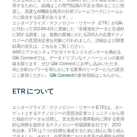
用するために、組織はこの専門知識の不足を埋めることに投
資し、高度なAI機能を既存の分析フレームワークにシームレ
スに統合する必要があります。」
エンタープライズ・テクノロジー・リサーチ（ETR）がQlik
に代わって2024年4月に実施した「非構造化データと生成AI
に関する調査」は、複数の業種にわたる200人の企業テクノ
ロジーの意思決定者を対象に行われました。詳細および調査
結果の全文は、
こちら
をご覧ください。
AWSとアクセンチュアがダイヤモンドスポンサーを務める
Qlik Connectでは、データドリブンなイノベーションの最前
線を探ります。ぜひ Qlik Connect にお申し込みいただき、
AIと分析のパワーを明らかにする業界のリーダーたちの講演
にご参加ください。
Qlik Connect
の参加登録はこちらから。
ETR について
エンタープライズ・テクノロジー・リサーチ(ETR)は、ター
ゲットとするテクノロジーの意思決定者コミュニティから得
た独自のデータを活用し、支出意向や業界動向に関する実用
的な洞察を提供するテクノロジー市場調査会社です。2010
年以来、ETR は 1 つの目標を達成するために熱心に取り組ん
できました。それは、企業調査における意見の必要性を排除