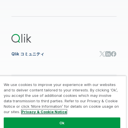
コミュニティ
リソース
サポート
データ分析
オンライントレーニング
リソースライブラリ
Qlik Cloud Analytics
製品関連
Qlik Answers
Qlik Predict
Qlik Automate
Qlik コミュニティ
日本語
We use cookies to improve your experience with our websites
and to deliver content tailored to your interests. By clicking ‘Ok’,
you accept the use of additional cookies which may involve
data transmission to third parties. Refer to our Privacy & Cookie
法的規約
プライバシーとクッキー通知
商標
/
/
/
Notice or click ‘More Information’ for details on cookie usage on
our sites.
Privacy & Cookie Notice
Trust
利用規約
個人情報取り扱い申請
/
/
Ok
© 1993-2026 QlikTech International