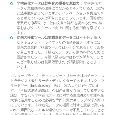
非構造化データは効率化の重要な原動力：
非構造化デ
ータが業務効率の改善につながると考えている人は62%
と過半数を超えていますが、イノベーションを促進でき
ると考えている人は31%にとどまっています。回答者の
半数近く (45%) は、社内文書の詳細を調べるための検
索およびクエリツールの向上に関する使用例を挙げてい
ます。
従来の検索ツールは非構造化データには不十分：
膨大
なドキュメント・ライブラリの価値を最大化するには、
従来の企業向け検索ツールでは不十分であるという回答
が目立ちました。非構造化データから洞察を得るために
設計されたツールを購入済みなのはわずか16%で、ほと
んどの取り組みは初期段階または試験段階にとどまって
います。
エンタープライズ・テクノロジー・リサーチ社のチーフ・ス
トラテジスト兼リサーチ・ディレクターであるエリック・ブ
ラッドリー（Erik Bradley）氏は、次のように述べていま
す。「今回の調査結果は、今日の企業が直面している重大な
課題、すなわち非構造化データに対する生成AIの可能性を最
大限に活用するために必要な専門知識のギャップを浮き彫り
にしています。非構造化データの活用に対する意欲は高いも
のの、専門的なスキルや適切なツールが不足していることが
大きな障壁となっています。生成AIがもたらす機会を真に活