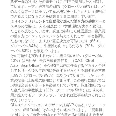
るデータの利用とその重要性はここ1年で増加したと回答し
ています。一方、経営層の89%（グローバル 89%）は、ど
のようなデータに基づいて意思決定を下したかという説明が
できるようになることを従業員全員に期待しています。
よりインテリジェントで自動化が進んだ働き方の基盤
データ
スキルの需要は、 AI の普及により労働環境が大きく変化し
たことを反映しています。調査に参加した経営層は、従業員
の働き方はインテリジェンスを与えてくれるツールと協調し
たものになって、よりよい意思決定が可能になり（85％、
グローバル 84%）、生産性も向上するだろう（79%、グロ
ーバル 83%）と考えています。
その可能性を実現するために、経営層の35%（グローバル
40%）は自社が「最高自動化責任者」（CAO：Chief
Automation Officer）を今後3年以内に任命するだろうと予測
しており、今後10年以内に任命するだろうと予測する経営層
は99%（グローバル 99%）にのぼっています。しかし、企
業の投資は上級職の採用にとどまらず、この移行に際しては
現場従業員もサポートを必要としています。調査対象となっ
た従業員の半数以上（53%、グローバル 58%）は、AIの利
用が進んでもデータリテラシーがあれば仕事を続けられると
考えています。
Qlikのイノベーション＆デザイン担当VPであるエリフ・トゥ
トゥク（Elif Tutuk）は次のように述べています。「従業員
は AI によって自分の働き方がどう変わるか理解する必要が