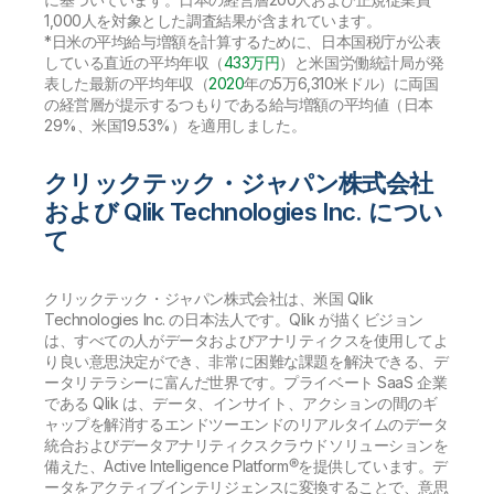
1,000人を対象とした調査結果が含まれています。
*日米の平均給与増額を計算するために、日本国税庁が公表
している直近の平均年収（
433万円
）と米国労働統計局が発
表した最新の平均年収（
2020
年の5万6,310米ドル）に両国
の経営層が提示するつもりである給与増額の平均値（日本
29%、米国19.53%）を適用しました。
クリックテック・ジャパン株式会社
および Qlik Technologies Inc. につい
て
クリックテック・ジャパン株式会社は、米国 Qlik
Technologies Inc. の日本法人です。Qlik が描くビジョン
は、すべての人がデータおよびアナリティクスを使用してよ
り良い意思決定ができ、非常に困難な課題を解決できる、デ
ータリテラシーに富んだ世界です。プライベート SaaS 企業
である Qlik は、データ、インサイト、アクションの間のギ
ャップを解消するエンドツーエンドのリアルタイムのデータ
統合およびデータアナリティクスクラウドソリューションを
備えた、Active Intelligence Platform®を提供しています。デ
ータをアクティブインテリジェンスに変換することで、意思