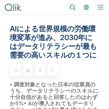
AIによる世界規模の労働環
境変革が進み、2030年に
Back
はデータリテラシーが最も
Back
Back
需要の高いスキルの１つに
Qlik が選ばれる理由
Back
データ統合
データをビジネス成果へ
データ統合とデータ品質の価格
テクノロジーパートナーとの連携
イベント / Web セミナー
データ分析と AI
適切なデータ統合プランで、信頼できるデータを迅速に提供し、よりスマー
トな意思決定を促進します。
• 調査対象となった日本の従業員の
Back
Qlik のデータ統合とデータ分析の価値を最大化
Back
うち、データリテラシーのスキルに
リソースライブラリ
すべての製品
データ分析の価格
Back
十分自信があると回答したのはわず
コミュニティ
カスタマーサポート
企業情報
か5%
• AIが導入されてもデータリ
適切なデータ分析プランで、より優れたインサイトを獲得し、ビジネス成果
コミュニティ
カスタマーポータル
採用情報
の達成をサポートします。