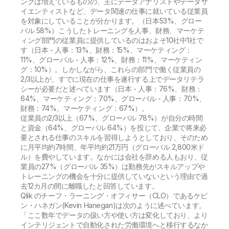
ングは増えているものの、主にデータアナリストやデータサ
イエンティストなど、データ関連の仕事に就いている従業員
を対象にしていることが分かります。（日本53%、グロー
バル 58%）こうしたトレーニングを人事、財務、マーケテ
ィング部門の従業員に提供しているのはおよそ10社中1社で
す（日本 - 人事：13%、財務：15%、マーケティング：
11%、グローバル - 人事：12%、財務：11%、マーケティン
グ：10%）。しかしながら、これらの部門で働く従業員の
2/3以上が、すでに現在の仕事を遂行する上でデータリテラ
シーが必要だと述べています（日本 - 人事：76%、財務：
64%、マーケティング：70%、グローバル - 人事：70%、
財務：74%、マーケティング：67%）。
従業員の2/3以上（67%、グローバル 78%）が自分の時間
と資金（64%、グローバル 64%）を投じて、企業で将来必
要とされる仕事のスキルを習得しようとしており、そのため
に月平均約7時間、年平均約21万円（グローバル 2,800米ド
ル）を費やしています。なかには会社を辞める人もおり、従
業員の27%（グローバル 35%）は勤務先がスキルアップや
トレーニングの機会を十分に提供していないという理由で過
去12カ月の間に離職したと回答しています。
Qlik のチーフ・ラーニング・オフィサー（CLO）であるケビ
ン・ハネガン(Kevin Hanegan)は次のように述べています。
「ここ数年でデータの扱い方や使い方は変化しており、より
インテリジェントで自動化された労働環境へと移行するなか