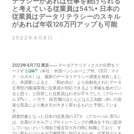
テラシーがあれば仕事を続けられる
初期トレーニング
Qlik
ニュースルーム
と考えている従業員は54%
• 日本の
製品関連
事業所 / 連絡先
従業員はデータリテラシーのスキル
Talend
があれば年収128万円アップも可能
2022年4月6日
2022年4月7日 東京――
データアナリティクスの分野をリ
ードする
Qlik
®（本社：米国ペンシルベニア州、CEO：マイ
ク・カポネ）は、最新のデータリテラシー調査を発表しまし
た。本調査によると、「勤め先が、より自動化されたデータ
主導型の職場環境に従業員が対応できるよう準備を進めてい
ると思う」と回答した従業員はわずか17％でした（グローバ
ル 21%）。一方で、経営層のほとんどは人工知能（AI）の急
速な普及により働き方が大きく変わるものと予測していま
す。
調査対象となった日本の従業員の 27％ （グローバル 35%）
は、企業がスキルアップやトレーニングの機会を十分に提供
していないという理由で過去12カ月の間に転職しており、す
でに変わりつつある労働環境に対応するため、従業員のスキ