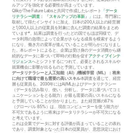
ルアップを強化する必要性が高まっています。
QlikがThe Future Labsと共同で作成したレポート
「データ
リテラシー調査： 『スキルアップの革新』」
には、専門家に
取材して得たインサイトに加え、日本の200人以上の経営層
と1,000人以上の従業員を対象に含んだ調査の結果をまとめ
ています*。結果は調査を行ったどの国でもほぼ同様で、デ
ータ利用の急増によって企業がさらなる成長を模索するよう
になり、働き方の変革が進んでいることが明らかになりまし
た。本レポートによると、企業は受け身のデータ消費から継
続的なデータに基づいて即時の行動を促す
アクティブインテ
リジェンス
へとシフトするにつれて、必要とされるスキルや
就業機会に影響が出るものと予測しています。
データリテラシーと人工知能（AI）/機械学習（ML）：将来
に向けて職場で最も需要の高いスキル
本調査を通じて、経営
層も従業員も、2030年にはAI/MLおよびデータリテラシー
（データを読み取り、使い、分析し、データに基づいてコミ
ュニケーションをとる能力）が最も需要の高いスキルになる
と予測していることが分かりました。また経営層の87％
（グローバル 85%）は、現在コンピューターを使う能力が
不可欠であるように将来はデータリテラシーが不可欠になる
と考えています。
これは企業でデータに対する評価が高まっていることの表れ
であり、調査対象となった日本の従業員が、意思決定におけ