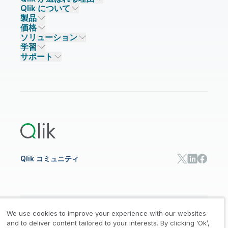
Qlik について
Qlik が選ばれる理由
製品
信頼とセキュリティ
企業情報
価格
データ統合とデータ品質
信頼とプライバシー
採用情報
ソリューション
信頼と AI
ニュースルーム
データ統合
Qlik Talend
学習
ソリューションパートナー
主なテクノロジーパートナー
事業所 / 連絡先
データ分析
Qlik Talend Cloud
サポート
データソースとターゲット
AI / 機械学習
イベント
Talend Data Fabric
パートナー検索
コミュニティ
リソース
サポート
データ分析
オンライントレーニング
リソースライブラリ
Qlik Cloud Analytics
製品関連
Qlik Answers
Qlik Predict
Qlik Automate
Qlik コミュニティ
日本語
We use cookies to improve your experience with our websites
and to deliver content tailored to your interests. By clicking ‘Ok’,