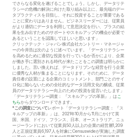
でさらなる変化を遂げることでしょう。しかし、データリテ
ラシーの危機の解決に向けた取り組み以上に、最先端のデー
タプラクティスを目指し、それに投資することが重要である
ことに変わりはありません。ビジネスリーダーには、従業員
がより適切にデータを利用して意思決定を行い、プラスの結
果を生み出すためのサポートやスキルアップの機会が必要で
あるということを認識してほしいと思います」
クリックテック・ジャパン株式会社カントリー・マネージャ
ーの今井浩は次のように述べています。「データリテラシー
を高めるために適切な投資を行っているか否かにより、企業
が働き手に選別される時代が来たことをこの調査は明らかに
しました。言い換えれば、データドリブンな経営を行う企業
に優秀な人材が集まることになります。そのために、データ
責任者の設置による企業のコミットメント、部門ごとのサイ
ロ化に陥らないための全社的なデータ活用文化の醸成、従業
員のデータリテラシー向上のための投資を提言いたします」
「データリテラシー調査： 『スキルアップの革新』」は
こ
ちら
からダウンロードできます。
*この調査について
レポート「データリテラシー調査： 『ス
キルアップの革新』」は、2021年10月から11月にかけて英
国、米国、ドイツ、フランス、日本、オーストラリア、ニュ
ージーランドにおいて従業員50人以上の企業の経営層1,209
人と正規従業員6,197人を対象にCensuswideが実施した調査
に基づいています。日本の経営層200人および正規従業員