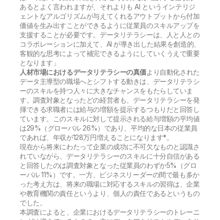
あるとよく言われますが、それよりも AI というインテリジ
ェントなアルゴリズムが与えてくれるアウトプットから付加
価値を生み出すことができるように従業員のスキルアップを
支援することが必要です。データリテラシーは、人と人との
コラボレーションに加えて、AI が導き出した結果を創造的、
客観的な思考によって補完できるようにしていくうえで重要
となります」
人材市場におけるデータリテラシーの真価
より自動化された
データ主導型の職場へとシフトする動きは、データリテラシ
ーのスキルを持つ人々に大きなチャンスをもたらしていま
す。調査対象となったどの経営者も、データリテラシーを発
揮できる求職者には給与の増額を提示するつもりだと回答し
ています。このスキルに対して提示される給与増額の平均値
は29%（グローバル 26%）であり、平均的な日本の従業員
であれば、年収が128万円増えることになります*。
現在から将来にわたって企業の成功に不可欠なものと認識さ
れていながら、データリテラシーのスキルに十分自信がある
と回答したのは調査対象となった従業員のわずか5%（グロ
ーバル 11%）です。一方、ビジネスリーダーの間で最も多か
った考え方は、将来の職場に対応するスキルの習得は、企業
や教育機関の責任というより、個人の責任であるというもの
でした。
本調査によると、企業におけるデータリテラシーのトレーニ