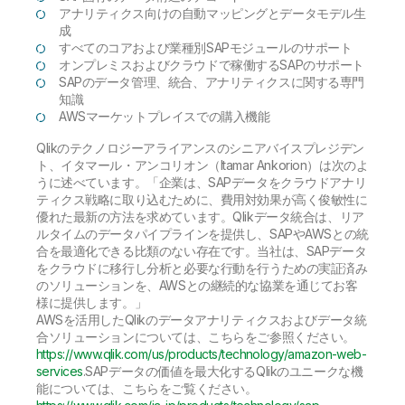
アナリティクス向けの自動マッピングとデータモデル生
成
すべてのコアおよび業種別SAPモジュールのサポート
オンプレミスおよびクラウドで稼働するSAPのサポート
SAPのデータ管理、統合、アナリティクスに関する専門
知識
AWSマーケットプレイスでの購入機能
Qlikのテクノロジーアライアンスのシニアバイスプレジデン
ト、イタマール・アンコリオン（Itamar Ankorion）は次のよ
うに述べています。「企業は、SAPデータをクラウドアナリ
ティクス戦略に取り込むために、費用対効果が高く俊敏性に
優れた最新の方法を求めています。Qlikデータ統合は、リア
ルタイムのデータパイプラインを提供し、SAPやAWSとの統
合を最適化できる比類のない存在です。当社は、SAPデータ
をクラウドに移行し分析と必要な行動を行うための実証済み
のソリューションを、AWSとの継続的な協業を通じてお客
様に提供します。」
AWSを活用したQlikのデータアナリティクスおよびデータ統
合ソリューションについては、こちらをご参照ください。
https://www.qlik.com/us/products/technology/amazon-web-
services
.
SAPデータの価値を最大化するQlikのユニークな機
能については、こちらをご覧ください。