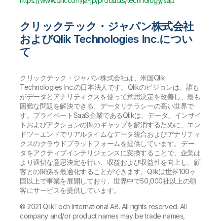
https://www.qlik.com/ja-jp/products/technology/sap
.
クリックテック・ジャパン株式会社
およびQlik Technologies Inc.につい
て
クリックテック・ジャパン株式会社は、米国Qlik
Technologies Inc.の日本法人です。Qlikのビジョンは、誰も
がデータとアナリティクスを使って意思決定を改善し、最も
困難な問題を解決できる、データリテラシーの高い世界で
す。プライベートSaaS企業であるQlikは、データ、インサイ
トおよびアクションの間のギャップを解消するために、エン
ドツーエンドでリアルタイムなデータ統合およびアナリティ
クスのクラウドプラットフォームを提供しています。 デー
タをアクティブインテリジェンスに変換することで、企業は
より適切な意思決定を行い、収益および収益性を向上し、顧
客との関係を最適化することができます。Qlikは世界100ヶ
国以上で事業を展開しており、世界中で50,000社以上の顧
客にサービスを提供しています。
© 2021 QlikTech International AB. All rights reserved. All
company and/or product names may be trade names,