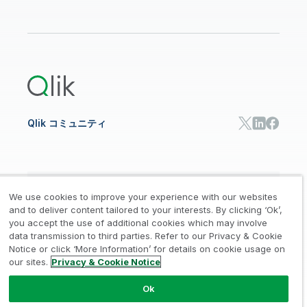
リソース
サポート
データ分析
オンライントレーニング
リソースライブラリ
Qlik Cloud Analytics
製品関連
Qlik Answers
Qlik Predict
Qlik Automate
Qlik コミュニティ
日本語
We use cookies to improve your experience with our websites
and to deliver content tailored to your interests. By clicking ‘Ok’,
you accept the use of additional cookies which may involve
data transmission to third parties. Refer to our Privacy & Cookie
法的規約
プライバシーとクッキー通知
商標
/
/
/
Notice or click ‘More Information’ for details on cookie usage on
our sites.
Privacy & Cookie Notice
Trust
利用規約
個人情報取り扱い申請
/
/
Ok
© 1993-2026 QlikTech International
AB, All Rights Reserved