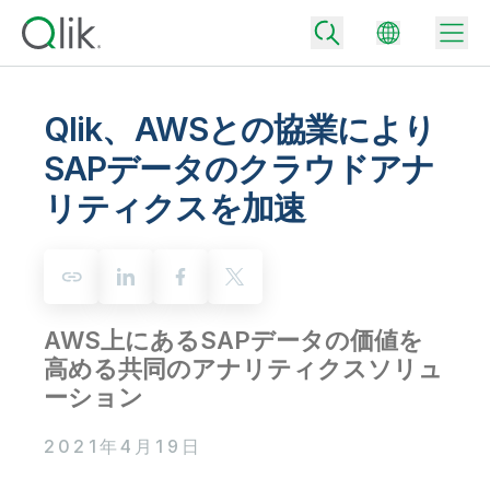
Qlik、AWSとの協業により
SAPデータのクラウドアナ
Back
リティクスを加速
Back
Back
Qlik が選ばれる理由
Back
データ統合
データをビジネス成果へ
データ統合とデータ品質の価格
AWS上にあるSAPデータの価値を
テクノロジーパートナーとの連携
イベント / Web セミナー
データ分析と AI
適切なデータ統合プランで、信頼できるデータを迅速に提供し、よりスマー
高める共同のアナリティクスソリュ
トな意思決定を促進します。
Back
Qlik のデータ統合とデータ分析の価値を最大化
ーション
Back
リソースライブラリ
すべての製品
データ分析の価格
Back
コミュニティ
2021年4月19日
カスタマーサポート
企業情報
適切なデータ分析プランで、より優れたインサイトを獲得し、ビジネス成果
コミュニティ
カスタマーポータル
採用情報
の達成をサポートします。