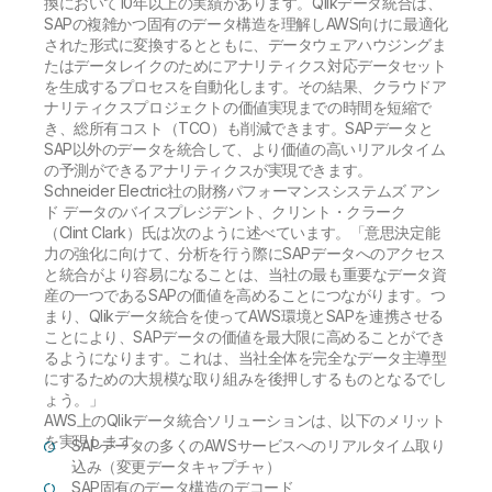
換において10年以上の実績があります。Qlikデータ統合は、
SAPの複雑かつ固有のデータ構造を理解しAWS向けに最適化
された形式に変換するとともに、データウェアハウジングま
たはデータレイクのためにアナリティクス対応データセット
を生成するプロセスを自動化します。その結果、クラウドア
ナリティクスプロジェクトの価値実現までの時間を短縮で
き、総所有コスト（TCO）も削減できます。SAPデータと
SAP以外のデータを統合して、より価値の高いリアルタイム
の予測ができるアナリティクスが実現できます。
Schneider Electric社の財務パフォーマンスシステムズ アン
ド データのバイスプレジデント、クリント・クラーク
（Clint Clark）氏は次のように述べています。「意思決定能
力の強化に向けて、分析を行う際にSAPデータへのアクセス
と統合がより容易になることは、当社の最も重要なデータ資
産の一つであるSAPの価値を高めることにつながります。つ
まり、Qlikデータ統合を使ってAWS環境とSAPを連携させる
ことにより、SAPデータの価値を最大限に高めることができ
るようになります。これは、当社全体を完全なデータ主導型
にするための大規模な取り組みを後押しするものとなるでし
ょう。」
AWS上のQlikデータ統合ソリューションは、以下のメリット
を実現します。
SAPデータの多くのAWSサービスへのリアルタイム取り
込み（変更データキャプチャ）
SAP固有のデータ構造のデコード