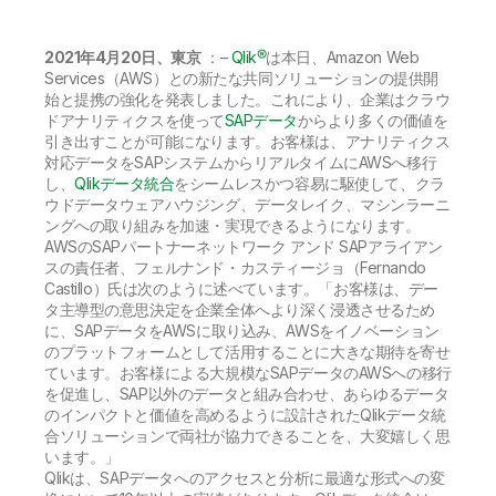
初期トレーニング
Qlik
ニュースルーム
製品関連
事業所 / 連絡先
2021年4月20日、東京
：–
Qlik®
は本日、Amazon Web
Talend
Services（AWS）との新たな共同ソリューションの提供開
始と提携の強化を発表しました。これにより、企業はクラウ
ドアナリティクスを使って
SAPデータ
からより多くの価値を
引き出すことが可能になります。お客様は、アナリティクス
対応データをSAPシステムからリアルタイムにAWSへ移行
し、
Qlikデータ統合
をシームレスかつ容易に駆使して、クラ
ウドデータウェアハウジング、データレイク、マシンラーニ
ングへの取り組みを加速・実現できるようになります。
AWSのSAPパートナーネットワーク アンド SAPアライアン
スの責任者、フェルナンド・カスティージョ（Fernando
Castillo）氏は次のように述べています。「お客様は、デー
タ主導型の意思決定を企業全体へより深く浸透させるため
に、SAPデータをAWSに取り込み、AWSをイノベーション
のプラットフォームとして活用することに大きな期待を寄せ
ています。お客様による大規模なSAPデータのAWSへの移行
を促進し、SAP以外のデータと組み合わせ、あらゆるデータ
のインパクトと価値を高めるように設計されたQlikデータ統
合ソリューションで両社が協力できることを、大変嬉しく思
います。」
Qlikは、SAPデータへのアクセスと分析に最適な形式への変