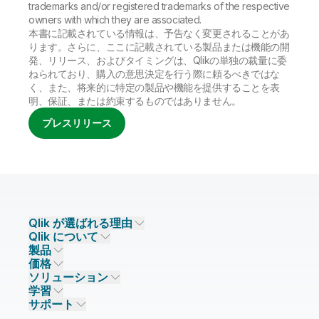
trademarks and/or registered trademarks of the respective
owners with which they are associated.
本書に記載されている情報は、予告なく変更されることがあ
ります。さらに、ここに記載されている製品または機能の開
発、リリース、およびタイミングは、Qlikの単独の裁量に委
ねられており、購入の意思決定を行う際に頼るべきではな
く、また、将来的に特定の製品や機能を提供することを表
明、保証、または約束するものではありません。
プレスリリース
Qlik が選ばれる理由
Qlik について
Qlik が選ばれる理由
製品
信頼とセキュリティ
企業情報
価格
データ統合とデータ品質
信頼とプライバシー
採用情報
ソリューション
信頼と AI
ニュースルーム
データ統合
Qlik Talend
学習
ソリューションパートナー
主なテクノロジーパートナー
事業所 / 連絡先
データ分析
Qlik Talend Cloud
サポート
データソースとターゲット
AI / 機械学習
イベント
Talend Data Fabric
パートナー検索
コミュニティ