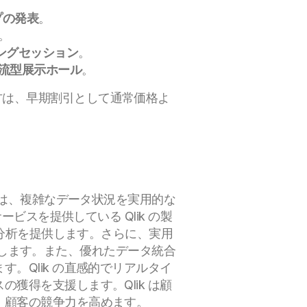
プの発表
。
。
ングセッション
。
流型展示ホール
。
だいた方は、早期割引として通常価格よ
Qlik は、複雑なデータ状況を実用的な
ビスを提供している Qlik の製
と分析を提供します。さらに、実用
能にします。また、優れたデータ統合
。Qlik の直感的でリアルタイ
獲得を支援します。Qlik は顧
、顧客の競争力を高めます。