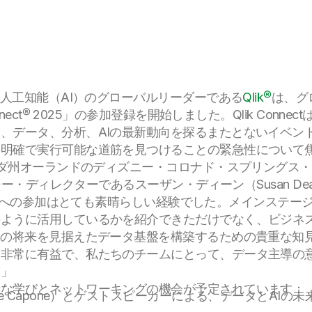
、人工知能（AI）のグローバルリーダーである
Qlik®
は、グ
nect® 2025」の参加登録を開始しました。Qlik Conne
、データ、分析、AIの最新動向を探るまたとないイベント
明確で実行可能な道筋を見つけることの緊急性について焦
ロリダ州オーランドのディズニー・コロナド・スプリングス
ロジー・ディレクターであるスーザン・ディーン（Susan D
nectへの参加はとても素晴らしい経験でした。メインステー
のように活用しているかを紹介できただけでなく、ビジネ
めの将来を見据えたデータ基盤を構築するための貴重な知
は非常に有益で、私たちのチームにとって、データ主導の
。」
うな学びとネットワーキングの機会が予定されています：
ike Capone）とゲストスピーカーによる、データとAI