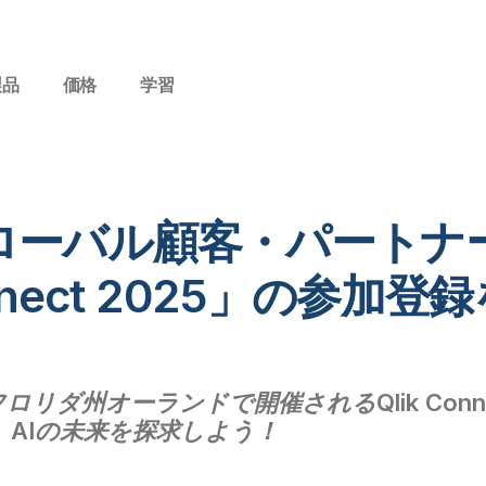
製品
価格
学習
次グローバル顧客・パート
onnect 2025」の参加登
にフロリダ州オーランドで開催されるQlik Co
AIの未来を探求しよう！