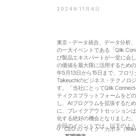
2024年11月4日
東京 - データ統合、データ分析
の一大イベントである「Qlik Con
び製品エキスパートが一堂に会し
の価値を最大限に活用するための
年5月13日から15日まで、フ
Takeuchiのビジネス・テクノ
す。「当社にとってQlik Con
ティクスプラットフォームをど
し、AIプログラムを拡張するた
に、ブレイクアウトセッション
化する絶好の機会となりました
今回のイベントでは、以下のよ
CEO の マイク・カポネ（M