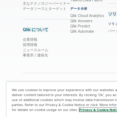
主なテクノロジーパートナー
データソースとターゲット
データ分析
ソリ
Qlik Cloud Analytics
Qlik Answers
ソリ
Qlik Predict
Qlik について
パー
Qlik Automate
企業情報
採用情報
ニュースルーム
事業所 / 連絡先
We use cookies to improve your experience with our websites a
deliver content tailored to your interests. By clicking ‘Ok’, you a
use of additional cookies which may involve data transmission t
parties. Refer to our Privacy & Cookie Notice or click ‘More Info
法的規約
/
プライバシーとクッキー通知
/
商標
/
Tr
for details on cookie usage on our sites.
Privacy & Cookie Not