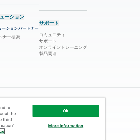
ューション
サポート
ューションパートナー
コミュニティ
トナー検索
サポート
オンライントレーニング
製品関連
nd to
Ok
ccept the
o third
rmation’
More Information
ust
/
利用規約
/
個人情報取り扱い申請
ice