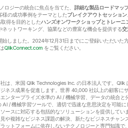
®テクノロジーの統合に焦点を当てた、
詳細な製品ロードマッ
客様の成功事例をテーマとした
ブレイクアウトセッション
資格取得を目的とした
ハンズオンワークショップとトレーニ
やネットワーキング、協業などの豊富な機会を提供する
交
参加登録を開始しました。2024年12月31日までにご登録いた
は
QlikConnect.com
をご覧ください。
国 Qlik Technologies Inc. の日本法人です。
ス成果を促進します。世界 40,000 社以上の顧客にサー
ンタープライズ水準の AI / 機械学習、データの統合
 の AI / 機械学習ツールで、適切で迅速な意思決定を可
ソースに対応する包括的なソリューションを提供しています
見や複雑なビジネス課題の解決、新たなビジネスチャンスの
プラットフォームに依存しないテクノロジーと専門知識で