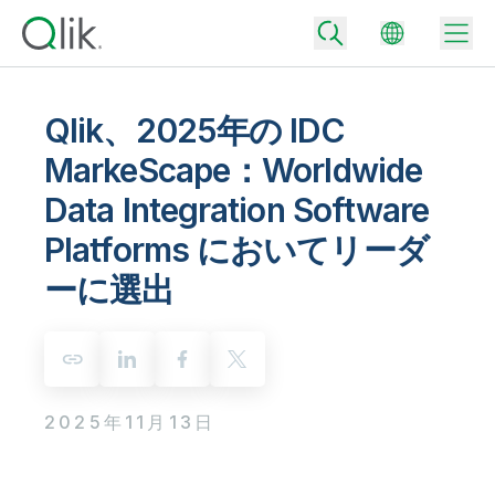
Qlik、2025年の IDC
MarkeScape：Worldwide
Back
Data Integration Software
Back
Back
Platforms においてリーダ
Qlik が選ばれる理由
Back
ーに選出
データ統合
データをビジネス成果へ
データ統合とデータ品質の価格
テクノロジーパートナーとの連携
イベント / Web セミナー
データ分析と AI
適切なデータ統合プランで、信頼できるデータを迅速に提供し、よりスマー
トな意思決定を促進します。
Back
Qlik のデータ統合とデータ分析の価値を最大化
Back
リソースライブラリ
すべての製品
2025年11月13日
データ分析の価格
Back
コミュニティ
カスタマーサポート
企業情報
適切なデータ分析プランで、より優れたインサイトを獲得し、ビジネス成果
コミュニティ
カスタマーポータル
採用情報
の達成をサポートします。