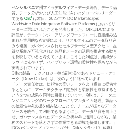
初期トレーニング
Qlik
ニュースルーム
ペンシルベニア州フィラデルフィア
製品関連
- データ統合、データ品
事業所 / 連絡先
質、データ分析および人工知能（AI）のグローバルリーダー
Talend
®
である
Qlik
は本日、2025年の IDC MarketScape:
Worldwide Data Integration Software Platforms においてリ
ーダーに選出されたことを発表しました。QlikはIDCによる
評価が、データエンジニアリングワークフローに直接組み込
まれた実用的なAI支援により、リアルタイムのデータ取り込
みや複製、ガバナンスされたセルフサービス型アクセス、品
質や系統が可視化された製品化データの活用を推進する動き
を反映していると考えています。こうした利点は、組織がク
ラウドに依存せず、ハイブリッド環境の柔軟性を保ちながら
実現されています。
Qlikの製品・テクノロジー担当副社長であるドリュー・クラ
ーク（Drew Clarke）は、次のように述べています。
「データ責任者は、信頼性の高いデータをより迅速に提供す
るとともに、アーキテクチャの開放性と柔軟性を維持すると
いう２つの成果を同時に目指しています。Qlikは、データエ
ンジニアリングのワークフローにリアルタイム処理、製品へ
の信頼性やAI支援を組み込むことで、チームが様々なデータ
ソースを統合して利用できるようにし、データ品質を向上さ
せ、ガバナンスされたデータを分析やAIに活用しながら、業
務のスピードを落とさずに作業できる環境を提供します。」
IDCのベンダープロファイルでは、Qlikをクラウドに依存し