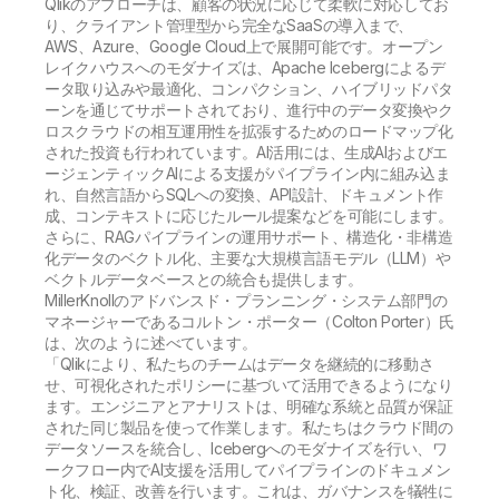
Qlikのアプローチは、顧客の状況に応じて柔軟に対応してお
り、クライアント管理型から完全なSaaSの導入まで、
AWS、Azure、Google Cloud上で展開可能です。オープン
レイクハウスへのモダナイズは、Apache Icebergによるデ
ータ取り込みや最適化、コンパクション、ハイブリッドパタ
ーンを通じてサポートされており、進行中のデータ変換やク
ロスクラウドの相互運用性を拡張するためのロードマップ化
された投資も行われています。AI活用には、生成AIおよびエ
ージェンティックAIによる支援がパイプライン内に組み込ま
れ、自然言語からSQLへの変換、API設計、ドキュメント作
成、コンテキストに応じたルール提案などを可能にします。
さらに、RAGパイプラインの運用サポート、構造化・非構造
化データのベクトル化、主要な大規模言語モデル（LLM）や
ベクトルデータベースとの統合も提供します。
MillerKnollのアドバンスド・プランニング・システム部門の
マネージャーであるコルトン・ポーター（Colton Porter）氏
は、次のように述べています。
「Qlikにより、私たちのチームはデータを継続的に移動さ
せ、可視化されたポリシーに基づいて活用できるようになり
ます。エンジニアとアナリストは、明確な系統と品質が保証
された同じ製品を使って作業します。私たちはクラウド間の
データソースを統合し、Icebergへのモダナイズを行い、ワ
ークフロー内でAI支援を活用してパイプラインのドキュメン
ト化、検証、改善を行います。これは、ガバナンスを犠牲に