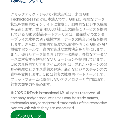
Qlikについて
クリックテック・ジャパン株式会社は、米国 Qlik
Technologies Inc. の日本法人です。Qlik は、複雑なデータ
状況を実用的なインサイトに変換し、戦略的なビジネス成果
を促進します。世界 40,000 社以上の顧客にサービスを提供
している Qlik の製品ポートフォリオは、最先端かつエンタ
ープライズ水準の AI / 機械学習、データの統合と分析を提供
します。さらに、実用的で高度な拡張性を備えた Qlik の AI /
機械学習ツールで、適切で迅速な意思決定を可能にします。
また、優れたデータ統合およびデータ統制、多様なデータソ
ースに対応する包括的なソリューションを提供しています。
Qlik の直感的でリアルタイムの分析は、隠れたパターンの発
見や複雑なビジネス課題の解決、新たなビジネスチャンスの
獲得を支援します。Qlik は顧客の戦略的パートナーとして、
プラットフォームに依存しないテクノロジーと専門知識で、
顧客の競争力を高めます。
© 2025 QlikTech International AB. All rights reserved. All
company and/or product names may be trade names,
trademarks and/or registered trademarks of the respective
owners with which they are associated.
プレスリリース