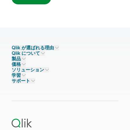
Qlik が選ばれる理由
Qlik について
Qlik が選ばれる理由
製品
信頼とセキュリティ
企業情報
価格
データ統合とデータ品質
信頼とプライバシー
採用情報
ソリューション
信頼と AI
ニュースルーム
データ統合
Qlik Talend
学習
ソリューションパートナー
主なテクノロジーパートナー
事業所 / 連絡先
データ分析
Qlik Talend Cloud
サポート
データソースとターゲット
AI / 機械学習
イベント
Talend Data Fabric
パートナー検索
コミュニティ
リソース
サポート
データ分析
オンライントレーニング
リソースライブラリ
Qlik Cloud Analytics
製品関連
Qlik Answers
Qlik Predict
Qlik Automate