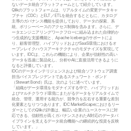
ないデータ統合プラットフォームとして紹介しています。
Qlikのプラットフォームは、リアルタイムの変更データキャ
プチャ（CDC）とELT／ETLを統合するとともに、カタログ
主導のガバナンス機能を提供しており、データの探索、系
統、ポリシーベースのアクセス制御を含みます。さらに、デ
ータエンジニアリングワークフローに組み込まれた自律的か
つ生成的な支援機能と、Apache Icebergのサポートによ
り、顧客管理型、ハイブリッドおよびSaaS環境におけるオ
ープンレイクハウスアーキテクチャのモダナイズを実現して
います。IDCは、これらの機能により、企業が信頼性の高い
データを迅速に製品化し、分析やAIに直接活用できるように
なると評価しています。
IDCのデータインテリジェンスおよび統合ソフトウェア調査
担当バイスプレジデントであるスチュワート・ボンド
（Stewart Bond）氏は、次のように述べています。
「組織がデータ環境をモダナイズする中で、ハイブリッドお
よびマルチクラウド環境にまたがるデータをリアルタイムで
統合、管理、運用する能力が、競争力を左右する重要な差別
化要素となりつつあります。IDC MarketScapeにおけるリー
ダーとしてのQlikの評価は、幅広い企業のユースケースに対
応できる、信頼性が高くガバナンスされたAI対応のデータパ
イプラインを支えるデータ統合機能への継続的な投資を反映
しています。」