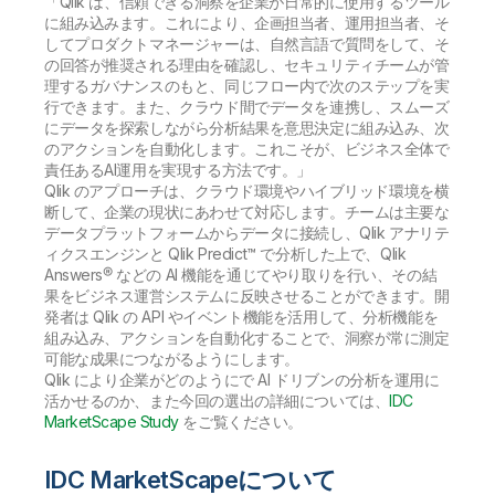
「Qlik は、信頼できる洞察を企業が日常的に使用するツール
に組み込みます。これにより、企画担当者、運用担当者、そ
してプロダクトマネージャーは、自然言語で質問をして、そ
の回答が推奨される理由を確認し、セキュリティチームが管
理するガバナンスのもと、同じフロー内で次のステップを実
行できます。また、クラウド間でデータを連携し、スムーズ
にデータを探索しながら分析結果を意思決定に組み込み、次
のアクションを自動化します。これこそが、ビジネス全体で
責任あるAI運用を実現する方法です。」
Qlik のアプローチは、クラウド環境やハイブリッド環境を横
断して、企業の現状にあわせて対応します。チームは主要な
データプラットフォームからデータに接続し、Qlik アナリテ
ィクスエンジンと Qlik Predict™ で分析した上で、Qlik
Answers® などの AI 機能を通じてやり取りを行い、その結
果をビジネス運営システムに反映させることができます。開
発者は Qlik の API やイベント機能を活用して、分析機能を
組み込み、アクションを自動化することで、洞察が常に測定
可能な成果につながるようにします。
Qlik により企業がどのようにで AI ドリブンの分析を運用に
活かせるのか、また今回の選出の詳細については、
IDC
MarketScape Study
をご覧ください。
IDC MarketScapeについて