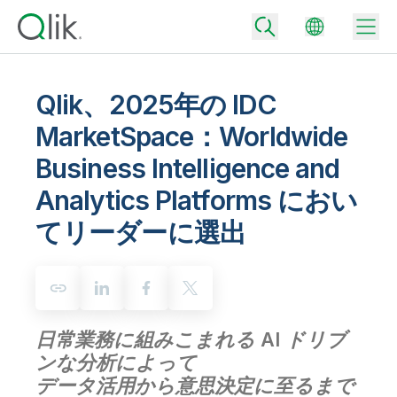
Qlik、2025年の IDC
MarketSpace：Worldwide
Back
Business Intelligence and
Back
Back
Analytics Platforms におい
Qlik が選ばれる理由
Back
てリーダーに選出
データ統合
データをビジネス成果へ
データ統合とデータ品質の価格
テクノロジーパートナーとの連携
イベント / Web セミナー
データ分析と AI
適切なデータ統合プランで、信頼できるデータを迅速に提供し、よりスマー
トな意思決定を促進します。
Back
Qlik のデータ統合とデータ分析の価値を最大化
Back
リソースライブラリ
すべての製品
日常業務に組みこまれる AI ドリブ
データ分析の価格
Back
コミュニティ
ンな分析によって
カスタマーサポート
企業情報
適切なデータ分析プランで、より優れたインサイトを獲得し、ビジネス成果
データ活用から意思決定に至るまで
コミュニティ
カスタマーポータル
採用情報
の達成をサポートします。