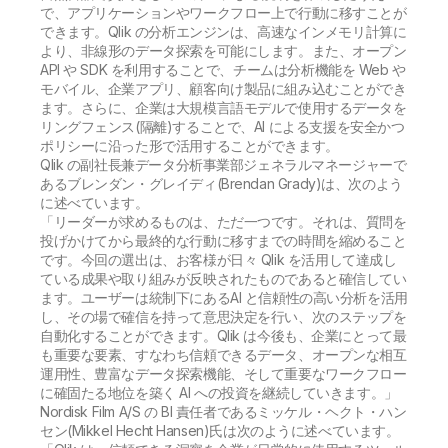
で、アプリケーションやワークフロー上で行動に移すことが
できます。Qlik の分析エンジンは、高速なインメモリ計算に
より、非線形のデータ探索を可能にします。また、オープン
API や SDK を利用することで、チームは分析機能を Web や
モバイル、企業アプリ、顧客向け製品に組み込むことができ
ます。さらに、企業は大規模言語モデルで使用するデータを
リングフェンス(隔離)することで、AI による支援を安全かつ
ポリシーに沿った形で活用することができます。
Qlik の副社長兼データ分析事業部ジェネラルマネージャーで
あるブレンダン・グレイディ(Brendan Grady)は、次のよう
に述べています。
「リーダーが求めるものは、ただ一つです。それは、質問を
投げかけてから最終的な行動に移すまでの時間を縮めること
です。今回の選出は、お客様が日々 Qlik を活用して達成し
ている成果や取り組みが反映されたものであると確信してい
ます。ユーザーは統制下にあるAI と信頼性の高い分析を活用
し、その場で確信を持って意思決定を行い、次のステップを
自動化することができます。Qlik は今後も、企業にとって最
も重要な要素、すなわち信頼できるデータ、オープンな相互
運用性、豊富なデータ探索機能、そして重要なワークフロー
に確固たる地位を築く AI への投資を継続していきます。」
Nordisk Film A/S の BI 責任者であるミッケル・ヘクト・ハン
セン(Mikkel Hecht Hansen)氏は次のように述べています。