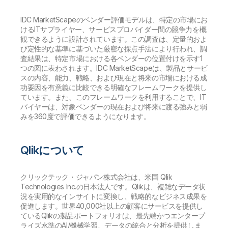
IDC MarketScapeのベンダー評価モデルは、特定の市場にお
けるITサプライヤー、サービスプロバイダー間の競争力を概
観できるように設計されています。この調査は、定量的およ
び定性的な基準に基づいた厳密な採点手法により行われ、調
査結果は、特定市場における各ベンダーの位置付けを示す1
つの図に表わされます。IDC MarketScapeは、製品とサービ
スの内容、能力、戦略、および現在と将来の市場における成
功要因を有意義に比較できる明確なフレームワークを提供し
ています。また、このフレームワークを利用することで、IT
バイヤーは、対象ベンダーの現在および将来に渡る強みと弱
みを360度で評価できるようになります。
Qlikについて
クリックテック・ジャパン株式会社は、米国 Qlik
Technologies Inc.の日本法人です。Qlikは、複雑なデータ状
況を実用的なインサイトに変換し、戦略的なビジネス成果を
促進します。世界40,000社以上の顧客にサービスを提供し
ているQlikの製品ポートフォリオは、最先端かつエンタープ
ライズ水準のAI/機械学習、データの統合と分析を提供しま