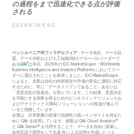
初期トレーニング
の過程をまで迅速化できる点が評価
Qlik
ニュースルーム
製品関連
事業所 / 連絡先
される
Talend
2025年10月9日
ペンシルベニア州フィラデルフィア
- データ統合、データ品
質、データ分析および人工知能(AI)のグローバルリーダーで
®
ある
Qlik
は本日、2025年の IDC MarketScape：Worldwide
Business Intelligence and Analytics Platforms においてリー
ダーに選出されたことを発表しました。IDC MarketScape
によると、企業は自社の内部状況や市場の変化に適切に対応
するために、常に「データドリブンであること」あるいは
「意思決定の迅速化」を望んでいます。この結果、意思決定
を可能にする洞察を得るためのビジネスインテリジェンスお
よびアナリティクス(BIA)ソリューションへの投資が進んで
いると指摘しています。
企業は、日常業務の現場で信頼性の高いインサイトを得るた
めに Qlik を採用しています。顧客は Qlik Cloud Analytics®
と Qlik Sense® を活用することで、データを自由に探索し、
自然言語で質問をして生成 AI による説明を作成したうえ