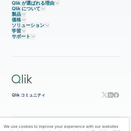
Qlik が選ばれる理由
Qlik について
Qlik が選ばれる理由
製品
信頼とセキュリティ
企業情報
価格
データ統合とデータ品質
信頼とプライバシー
採用情報
ソリューション
信頼と AI
ニュースルーム
データ統合
Qlik Talend
学習
ソリューションパートナー
主なテクノロジーパートナー
事業所 / 連絡先
データ分析
Qlik Talend Cloud
サポート
データソースとターゲット
AI / 機械学習
イベント
Talend Data Fabric
パートナー検索
コミュニティ
リソース
サポート
データ分析
オンライントレーニング
リソースライブラリ
Qlik Cloud Analytics
製品関連
Qlik Answers
Qlik Predict
Qlik Automate
Qlik コミュニティ
日本語
We use cookies to improve your experience with our websites