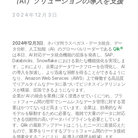
（AI）ソリューションの導入を支援
初期トレーニング
Qlik
ニュースルーム
製品関連
事業所 / 連絡先
2024年12月3日
Talend
2024年12月3日
、ネバダ州ラスベガス - データ統合、デー
タ分析、人工知能（AI）のグローバルリーダーである
Qlik®
は本日、AI 対応データ統合機能の拡張を発表し、SAP、
Databricks、Snowflake における新たな機能強化を実現しま
す。これにより、企業はデータワークフローを合理化し、AI
の導入を加速し、より迅速な洞察を得ることができるように
なり、Amazon Web Services（AWS）上で稼働する高品質
でリアルタイムなデータに基づいてビジネスインテリジェン
スが構築、拡張できるようになります。
企業が AI の統合を業務に深く浸透させていくにつれ、プラ
ットフォーム間の堅牢でシームレスなデータ管理に対する需
要はかつてないほど高まっています。企業は、効果的な AI
モデルを駆動するために必要な、複雑で大量のデータに対応
できる信頼性の高いデータパイプラインを必要としていま
す。Qlik の最新アップデートはこうしたニーズに直接応えた
もので、業界をリードするプラットフォーム間のデータ接続
を簡素化することにより、AI 導入の障壁を軽減します。