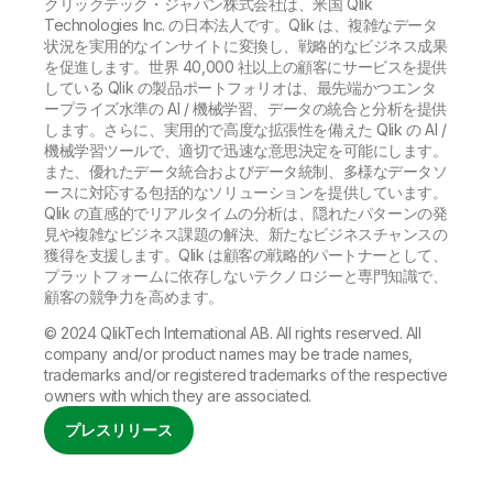
クリックテック・ジャパン株式会社は、米国 Qlik
Technologies Inc. の日本法人です。Qlik は、複雑なデータ
状況を実用的なインサイトに変換し、戦略的なビジネス成果
を促進します。世界 40,000 社以上の顧客にサービスを提供
している Qlik の製品ポートフォリオは、最先端かつエンタ
ープライズ水準の AI / 機械学習、データの統合と分析を提供
します。さらに、実用的で高度な拡張性を備えた Qlik の AI /
機械学習ツールで、適切で迅速な意思決定を可能にします。
また、優れたデータ統合およびデータ統制、多様なデータソ
ースに対応する包括的なソリューションを提供しています。
Qlik の直感的でリアルタイムの分析は、隠れたパターンの発
見や複雑なビジネス課題の解決、新たなビジネスチャンスの
獲得を支援します。Qlik は顧客の戦略的パートナーとして、
プラットフォームに依存しないテクノロジーと専門知識で、
顧客の競争力を高めます。
© 2024 QlikTech International AB. All rights reserved. All
company and/or product names may be trade names,
trademarks and/or registered trademarks of the respective
owners with which they are associated.
プレスリリース