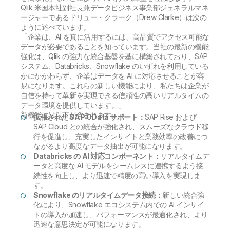
Qlik 米国本社副社長兼データビジネス事業部ジェネラルマネ
ージャーであるドリュー・クラーク（Drew Clarke）は次の
ように述べています。
「企業は、AI を真に活用するには、高品質でアクセス可能な
データが必要であることを知っています。当社の最新の機能
強化は、Qlik の強力な統合基盤を基に構築されており、SAP
システム、Databricks、Snowflake のいずれを利用している
かにかかわらず、企業はデータを AI に対応させることが容
易になります。これらの新しい機能により、私たちは企業が
自信を持って革新を実現できる信頼性の高いリアルタイムの
データ環境を提供しています。」
新機能には以下が含まれます。
拡張された SAP OData サポート：
SAP Rise および
SAP Cloud との統合が強化され、スムーズなクラウド移
行を促進し、充実したインサイトと業務効率の改善につ
ながるより高度なデータ抽出が可能になります。
Databricks の AI 対応コンポーネント：
リアルタイムデ
ータと高度な AI モデルをシームレスに連携するよう接
続性を向上し、より迅速で精度の高い導入を実現しま
す。
Snowflake のリアルタイムデータ接続：
新しい統合強
化により、Snowflake エコシステム内での AI インサイ
トの導入が加速し、パフォーマンスが最適化され、より
迅速な意思決定が可能になります。