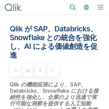
Qlik が SAP、Databricks、
Snowflake との統合を強化
Back
し、AI による価値創造を促
Back
Back
進
Qlik が選ばれる理由
Back
データ統合
データをビジネス成果へ
データ統合とデータ品質の価格
テクノロジーパートナーとの連携
イベント / Web セミナー
データ分析と AI
適切なデータ統合プランで、信頼できるデータを迅速に提供し、よりスマー
トな意思決定を促進します。
Qlik の機能拡張により、SAP、
Back
Qlik のデータ統合とデータ分析の価値を最大化
Back
Databricks、Snowflake における接
リソースライブラリ
すべての製品
データ分析の価格
Back
続性を強化し、企業のより迅速で実
コミュニティ
カスタマーサポート
企業情報
行可能な洞察を提供する人工知能
適切なデータ分析プランで、より優れたインサイトを獲得し、ビジネス成果
コミュニティ
カスタマーポータル
採用情報
の達成をサポートします。