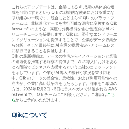
これらのアップデートは、企業による AI 成果の具体的な達
成を可能にするという Qlik の継続的な使命における重要な
取り組みの一環です。統合にとどまらず Qlik のプラットフ
ォームは、非構造化データを実行可能な洞察に変換する Qlik
Answers™ のような、高度な分析機能を含む包括的な AI バ
リューチェーンを提供します。Qlik は、堅牢なエンドツーエ
ンドソリューションを提供することで、企業がデータ収集か
ら分析、そして最終的に AI 主導の意思決定へとシームレス
に移行できることを保証します。
Qlik の最新機能は、データの準備からイノベーションと業務
の迅速化を推進する洞察の提供まで、AI の導入におけるあら
ゆる段階でビジネスを支援するという当社のコミットメント
を示しています。企業が AI 導入の複雑な状況を乗り切る
中、Qlik のデータの整合性、柔軟性、および利用可能性への
注力が、企業に高い競争力をもたらします。詳細をご希望の
方は、2024年12月2日～6日にラスベガスで開催される AWS
re:Invent で、 Qlik チームにご相談ください。ご相談は
こち
ら
からご予約いただけます。
Qlikについて