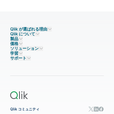
Qlik が選ばれる理由
Qlik について
Qlik が選ばれる理由
製品
信頼とセキュリティ
企業情報
価格
データ統合とデータ品質
信頼とプライバシー
採用情報
ソリューション
信頼と AI
ニュースルーム
データ統合
Qlik Talend
学習
ソリューションパートナー
主なテクノロジーパートナー
事業所 / 連絡先
データ分析
Qlik Talend Cloud
サポート
データソースとターゲット
AI / 機械学習
イベント
Talend Data Fabric
パートナー検索
コミュニティ
リソース
サポート
データ分析
オンライントレーニング
リソースライブラリ
Qlik Cloud Analytics
製品関連
Qlik Answers
Qlik Predict
Qlik Automate
Qlik コミュニティ