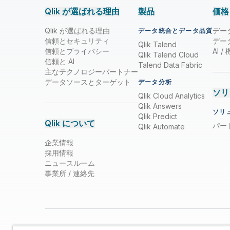
Qlik が選ばれる理由
製品
価格
Qlik が選ばれる理由
デー
データ統合とデータ品質
信頼とセキュリティ
デー
Qlik Talend
信頼とプライバシー
AI 
Qlik Talend Cloud
信頼と AI
Talend Data Fabric
主なテクノロジーパートナー
データソースとターゲット
データ分析
ソリ
Qlik Cloud Analytics
Qlik Answers
ソリ
Qlik Predict
Qlik について
パー
Qlik Automate
企業情報
採用情報
ニュースルーム
事業所 / 連絡先