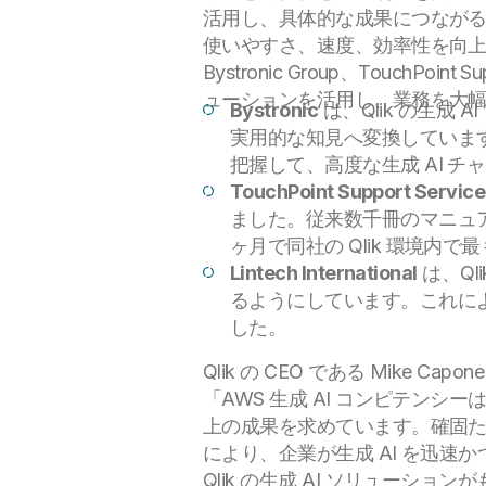
活用し、具体的な成果につなが
使いやすさ、速度、効率性を向
Bystronic Group、TouchPoin
ューションを活用し、業務を大
Bystronic
は、Qlik の生成 
実用的な知見へ変換していま
把握して、高度な生成 AI 
TouchPoint Support Service
ました。従来数千冊のマニュア
ヶ月で同社の Qlik 環境内
Lintech International
は、Ql
るようにしています。これに
した。
Qlik の CEO である Mike
「AWS 生成 AI コンピテン
上の成果を求めています。確固たる
により、企業が生成 AI を迅
Qlik の生成 AI ソリューションが