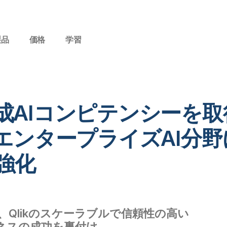
製品
価格
学習
S生成AIコンピテンシーを
エンタープライズAI分
強化
、Qlikのスケーラブルで信頼性の高い
ネスの成功を裏付け