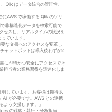
、Qlik はデータ統合の管理性、
客様は、すでにAWS で稼働する Qlik のソリ
し、短時間で非構造化データを検索可能で
クセスし、リアルタイムの状況を
なっています。
による重要な文書へのアクセスを変革し
 チャットボットは導入後わずか2
の技術文書に即時かつ安全にアクセスでき
業担当者の業務習得を迅速化しま
を証明しています。お客様は期待以
I が必要です。AWS との連携
きるよう支援します。」
ervices の戦略・執行・分析担当