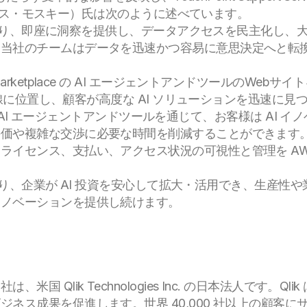
（マックス・モスキー）氏は次のように述べています。
わせにより、即座に洞察を提供し、データアクセスを民主化し
、当社のチームはデータを迅速かつ容易に意思決定へと転
ketplace の AI エージェントアンドツールのWebサイトを通
の最前線に位置し、顧客が高度な AI ソリューションを迅速に
ce の AI エージェントアンドツールを通じて、お客様は A
価や複雑な交渉に必要な時間を削減することができます。
ライセンス、支払い、アクセス状況の可視性と管理を AW
携により、企業が AI 投資を安心して拡大・活用でき、生産
イノベーションを提供し続けます。
国 Qlik Technologies Inc. の日本法人です。
ス成果を促進します。世界 40,000 社以上の顧客にサー