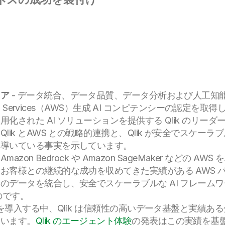
ィア
- データ統合、データ品質、データ分析および人工知
eb Services（AWS）生成 AI コンピテンシーの認定
化された AI ソリューションを提供する Qlik のリー
ik とAWS との戦略的連携と、Qlik が安全でスケーラブ
へ導いている事実を示しています。
azon Bedrock や Amazon SageMaker などの 
お客様との継続的な成功を収めてきた実績がある AWS 
のデータを統合し、安全でスケーラブルな AI フレーム
のです。
 を導入する中、Qlik は信頼性の高いデータ基盤と実績
ています。
Qlik のエージェント体験
の発表はこの実績を基盤