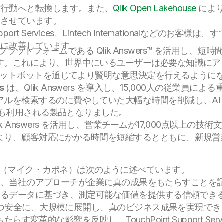
る行動へと転換します。また、
Qlik Open Lakehouse
により
上させています。
t Support Services、Lintech Internationalなどのお
幅に改善しています。
AI プラットフォームである Qlik Answers™ を活用
す。これにより、世界中にいるユーザーは必要な知識にア
チャットボットを通じてより賢明な意思決定を行えるように
s
は、Qlik Answers を導入し、15,000人の従業員
ルを検索するのに費やしていた大幅な時間を削減し、AI
で最も利用される製品となりました。
ik Answers を活用し、営業チームが17,000点以上
より、顧客対応にかかる時間を短縮するとともに、新規営
 Capone（マイク・カポネ）は次のように述べています。
シーは、当社のアプローチが企業に真の成果をもたらすこと
データに基づき、測定可能な価値を提供する信頼できる A
速かつ安全に、大規模に展開し、真のビジネス成果を実現で
もたらす変革的な影響を反映し、TouchPoint Support S