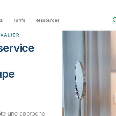
ts
Tarifs
Ressources
VALIER
service
upe
opte une approche