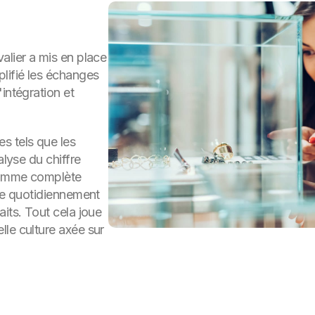
alier a mis en place
lifié les échanges
intégration et
s tels que les
alyse du chiffre
 gamme complète
dre quotidiennement
its. Tout cela joue
le culture axée sur