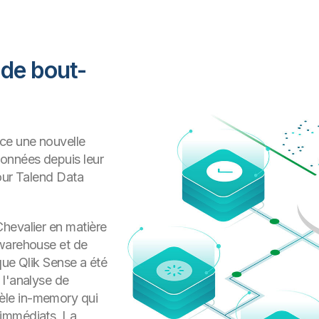
de bout-
ce une nouvelle
données depuis leur
our Talend Data
hevalier en matière
 warehouse et de
que Qlik Sense a été
 l'analyse de
èle in-memory qui
-immédiats. La