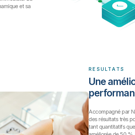
namique et sa
RESULTATS
Une amélior
performanc
Accompagné par Nex
des résultats très p
tant quantitatifs que
améliorée de 50 %, 