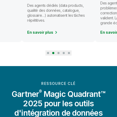
Des agents
Des agents dédiés (data products,
problèmes
qualité des données, catalogue,
correction
glossaire…) automatisent les tâches
valident.
répétitives.
grande éc
En savoir plus
En savoi
RESSOURCE CLÉ
®
Gartner
Magic Quadrant™
2025 pour les outils
d'intégration de données