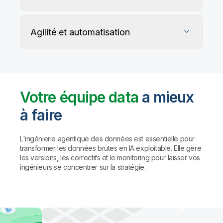
Agilité et automatisation
Votre équipe data
a mieux
à faire
Suivez, préservez et protégez l'exactitude
de vos données
L'ingénierie agentique des données est essentielle pour
transformer les données brutes en IA exploitable. Elle gère
les versions, les correctifs et le monitoring pour laisser vos
Les règles personnalisées et les agents IA détectent
Automatisez la gestion du data warehouse,
ingénieurs se concentrer sur la stratégie.
et profilent les problèmes de qualité, puis proposent
des lakehouses et du data lake prêt pour l'IA
des corrections (avec validation humaine préalable
à toute action).
Résultat : des
données fiables à
Automatisez le mapping, la création de tables et la
grande échelle, sans compromis sur la
transformation des données. Créez des pipelines
gouvernance.
avec des agents de codage comme Claude Code
et GitHub Copilot, ou utilisez l'assistant IA de Qlik