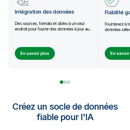
Intégration des données
Fiabilité g
Des sources, formats et cibles à un seul
Fournissez à t
endroit pour fournir des données à jour aux
données sélec
équipes.
qualité.
En savoir plus
En savoir
Créez un socle de données
fiable pour I'IA