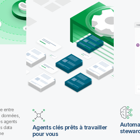
pour travailler en langage naturel.
e entre
es données,
es agents
Automat
Agents clés prêts à travailler
os data
stewar
ne
pour vous