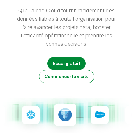
Onboarding
insights plus pertinents et optimiser vos résultats.
Qlik
Presse
Documentation produits
Nos bureaux dans le monde
Qlik Talend Cloud fournit rapidement des
Talend
données fiables à toute l'organisation pour
faire avancer les projets data, booster
l'efficacité opérationnelle et prendre les
bonnes décisions.
Essai gratuit
Commencer la visite