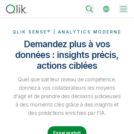
QLIK SENSE® | ANALYTICS MODERNE
Demandez plus à vos
Back
données : insights précis,
Back
actions ciblées
Back
Pourquoi Qlik ?
Back
Intégration de données
Quel que soit leur niveau de compétence,
Transformez vos données en moteurs de réussite.
Tarifs – Intégration et la qualité des données
donnez à vos collaborateurs les moyens
Partenaires technologiques et intégrations
Événements et webinars
Analytics et IA
d'agir et de prendre des décisions judicieuses
Accélérez la livraison de données de confiance et prenez des
décisions plus avisées en choisissant l'offre d'intégration de
Back
à des moments clés grâce à des insights et
Boostez la puissance de l'intégration des données et de l'analytics
données la mieux adaptée.
Back
de Qlik.
Bibliothèque des ressources
des prédictions enrichies par l'IA.
Tous les produits
Back
Community
Tarifs – Analytics
Support client
Société
Portail client
Emplois
Choisissez l'offre d'analytics qui vous correspond pour fournir des
Essai gratuit