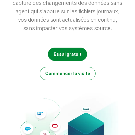
Onboarding
insights plus pertinents et optimiser vos résultats.
capture des changements des données sans
Qlik
Presse
Documentation produits
Nos bureaux dans le monde
agent qui s'appuie sur les fichiers journaux,
Talend
vos données sont actualisées en continu,
sans impacter vos systèmes source.
Essai gratuit
Commencer la visite