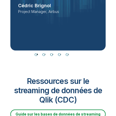
.
d
Cédric Brignol
Project Manager, Airbus
l
P
T
Ressources sur le
streaming de données de
Qlik (CDC)
Guide sur les bases de données de streaming