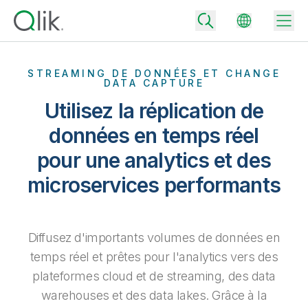
STREAMING DE DONNÉES ET CHANGE
DATA CAPTURE
Utilisez la réplication de
Back
Back
données en temps réel
Back
pour une analytics et des
Pourquoi Qlik ?
Back
microservices performants
Intégration de données
Transformez vos données en moteurs de réussite.
Tarifs – Intégration et la qualité des données
Partenaires technologiques et intégrations
Événements et webinars
Analytics et IA
Accélérez la livraison de données de confiance et prenez des
décisions plus avisées en choisissant l'offre d'intégration de
Diffusez d'importants volumes de données en
Back
Boostez la puissance de l'intégration des données et de l'analytics
données la mieux adaptée.
Back
de Qlik.
temps réel et prêtes pour l'analytics vers des
Bibliothèque des ressources
Tous les produits
Back
Community
plateformes cloud et de streaming, des data
Tarifs – Analytics
Support client
Société
warehouses et des data lakes. Grâce à la
Portail client
Emplois
Choisissez l'offre d'analytics qui vous correspond pour fournir des