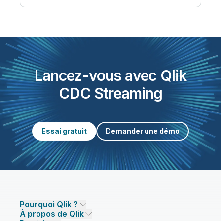
Lancez-vous avec Qlik
CDC Streaming
Essai gratuit
Demander une démo
Pourquoi Qlik ?
À propos de Qlik
Pourquoi Qlik ?