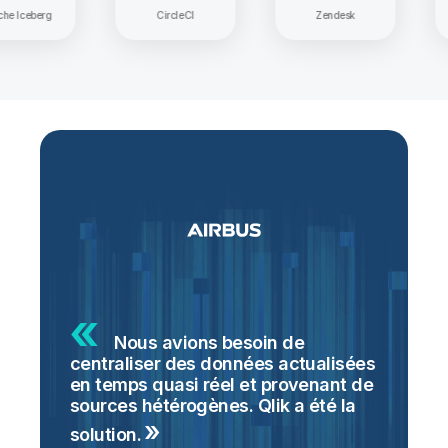
Apache Iceberg
CircleCI
Zendesk
Nous avions besoin de
centraliser des données actualisées
p
en temps quasi réel et provenant de
s
sources hétérogènes. Qlik a été la
t
n
solution.
t
a